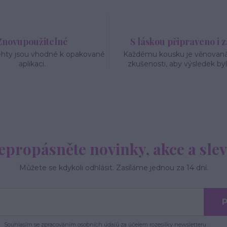
Znovupoužitelné
S láskou připraveno i 
ehty jsou vhodné k opakované
Každému kousku je věnovaná 
aplikaci.
zkušenosti, aby výsledek byl
epropásněte novinky, akce a slev
Můžete se kdykoli odhlásit. Zasíláme jednou za 14 dní.
P
Souhlasím se
zpracováním osobních údajů
za účelem rozesílky newsletteru.