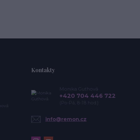
Kontakty
Monika Guthová
+420 704 446 722
(Po-Pá, 8-18 hod.)
hová
info@remon.cz