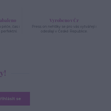
zabaleno
Vyrobeno v Čr
péče, čas i
Press on nehtíky se pro vás vytvářejí i
 perfektní.
odesílají v České Republice.
y!
řihlásit se