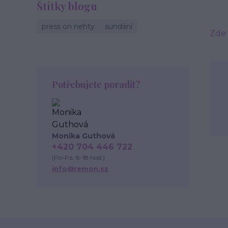
Štítky blogu
press on nehty
sundání
Zde
Potřebujete poradit?
Monika Guthová
+420 704 446 722
(Po-Pá, 8-18 hod.)
info@remon.cz