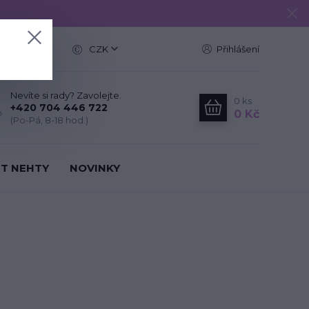
e
CZK
Přihlášení
Nevíte si rady? Zavolejte.
0
ks
+420 704 446 722
0 Kč
(Po-Pá, 8-18 hod.)
IT NEHTY
NOVINKY