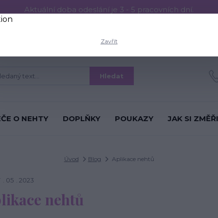
Aktuální doba odeslání je 3 - 5 pracovních dní.
RESS ON NEHTŮ
Aplikace PRESS ON NEHTŮ
O nás
Víc
Zavřít
Hledat
ÉČE O NEHTY
DOPLŇKY
POUKAZY
JAK SI ZMĚŘ
Úvod
Blog
Aplikace nehtů
7
05
2023
likace nehtů