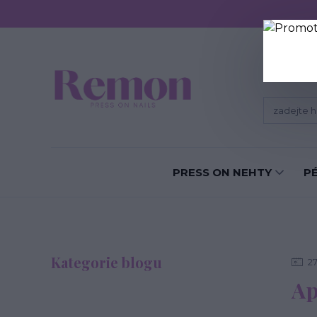
Sundání P
PRESS ON NEHTY
P
Kategorie blogu
2
Ap