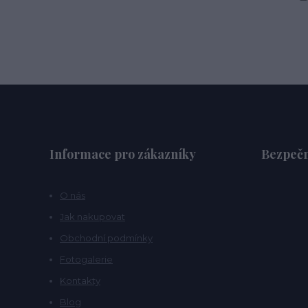
Informace pro zákazníky
Bezpečn
O nás
Jak nakupovat
Obchodní podmínky
Fotogalerie
Kontakty
Blog