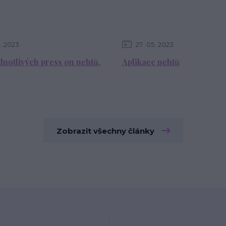
2023
27
05
2023
dnotlivých press on nehtů.
Aplikace nehtů
Zobrazit všechny články