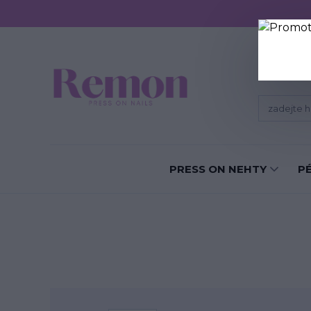
Sundání P
PRESS ON NEHTY
P