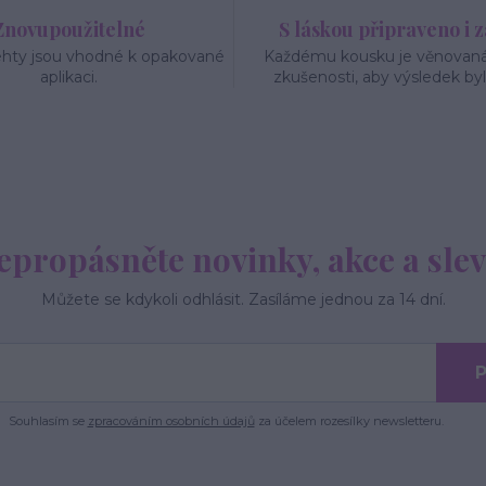
Znovupoužitelné
S láskou připraveno i 
ehty jsou vhodné k opakované
Každému kousku je věnovaná 
aplikaci.
zkušenosti, aby výsledek byl
epropásněte novinky, akce a slev
Můžete se kdykoli odhlásit. Zasíláme jednou za 14 dní.
P
Souhlasím se
zpracováním osobních údajů
za účelem rozesílky newsletteru.