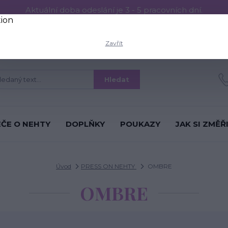
Aktuální doba odeslání je 3 - 5 pracovních dní.
RESS ON NEHTŮ
Aplikace PRESS ON NEHTŮ
O nás
Víc
Zavřít
Hledat
ÉČE O NEHTY
DOPLŇKY
POUKAZY
JAK SI ZMĚŘ
Úvod
PRESS ON NEHTY
OMBRE
OMBRE