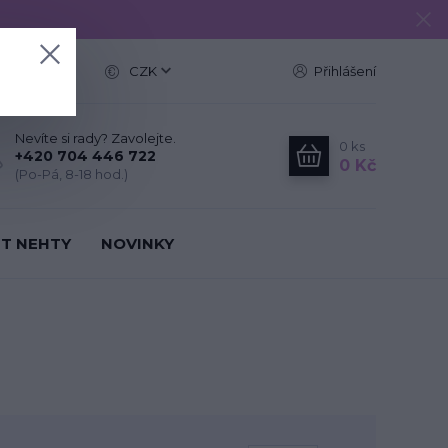
e
CZK
Přihlášení
Nevíte si rady? Zavolejte.
0
ks
+420 704 446 722
0 Kč
(Po-Pá, 8-18 hod.)
IT NEHTY
NOVINKY