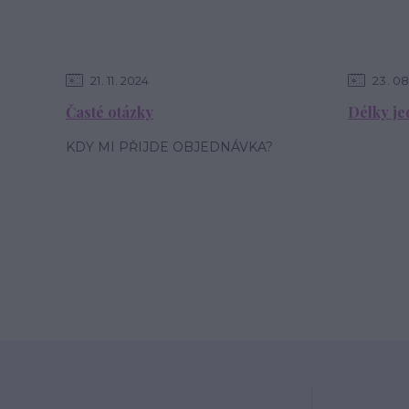
21
11
2024
23
08
Časté otázky
Délky je
KDY MI PŘIJDE OBJEDNÁVKA?