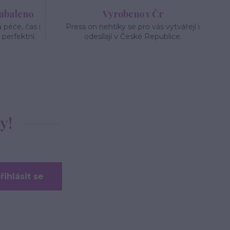
zabaleno
Vyrobeno v Čr
péče, čas i
Press on nehtíky se pro vás vytvářejí i
 perfektní.
odesílají v České Republice.
y!
řihlásit se