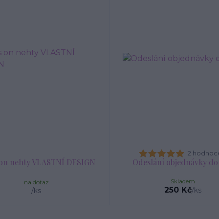
2 hodnoc
 on nehty VLASTNÍ DESIGN
Odeslání objednávky do
Skladem
na dotaz
250 Kč
/
ks
/
ks