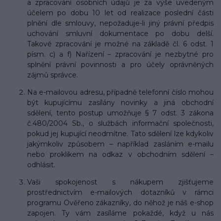
a zpracování osobních údajů je za výše uvedeným
účelem po dobu 10 let od realizace poslední části
plnění dle smlouvy, nepožaduje-li jiný právní předpis
uchování smluvní dokumentace po dobu delší.
Takové zpracování je možné na základě čl. 6 odst. 1
písm. c) a f) Nařízení – zpracování je nezbytné pro
splnění právní povinnosti a pro účely oprávněných
zájmů správce.
Na e-mailovou adresu, případně telefonní číslo mohou
být kupujícímu zasílány novinky a jiná obchodní
sdělení, tento postup umožňuje § 7 odst. 3 zákona
č.480/2004 Sb., o službách informační společnosti,
pokud jej kupující neodmítne. Tato sdělení lze kdykoliv
jakýmkoliv způsobem – například zasláním e-mailu
nebo proklikem na odkaz v obchodním sdělení –
odhlásit.
Vaši spokojenost s nákupem zjišťujeme
prostřednictvím e-mailových dotazníků v rámci
programu Ověřeno zákazníky, do něhož je náš e-shop
zapojen. Ty vám zasíláme pokaždé, když u nás