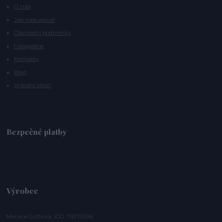
O nás
Jak nakupovat
Obchodní podmínky
Fotogalerie
Kontakty
Blog
Vrácení zboží
Bezpečné platby
Výrobce
Monika Guthová, IČO: 74775596