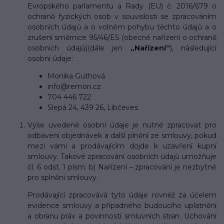
Evropského parlamentu a Rady (EU) č. 2016/679 o
ochraně fyzických osob v souvislosti se zpracováním
osobních údajů a o volném pohybu těchto údajů a o
zrušení směrnice 95/46/ES (obecné nařízení o ochraně
osobních údajů)(dále jen
„Nařízení“
), následující
osobní údaje:
Monika Guthová
info@remon.cz
704 446 722
Slepá 24, 439 26, Libčeves
Výše uvedené osobní údaje je nutné zpracovat pro
odbavení objednávek a další plnění ze smlouvy, pokud
mezi vámi a prodávajícím dojde k uzavření kupní
smlouvy. Takové zpracování osobních údajů umožňuje
čl. 6 odst. 1 písm. b) Nařízení – zpracování je nezbytné
pro splnění smlouvy.
Prodávající zpracovává tyto údaje rovněž za účelem
evidence smlouvy a případného budoucího uplatnění
a obranu práv a povinností smluvních stran. Uchování