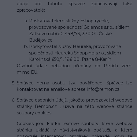
údaje pro tohoto správce zpracovávají také
zpracovatelé:
Poskytovatelem služby Eshop-rychle,
provozované společností Golemos s.r.o., sídlem
Zátkovo nábřeží 448/73, 370 01, České
Budějovice
Poskytovatel služby Heureka, provozované
společností Heureka Shopping s.r.o., sídlem
Karolinská 650/1, 186 00, Praha 8-Karlín
Osobní údaje nebudou předány do třetích zemí
mimo EU.
Správce nemá osobu tzv. pověřence. Správce lze
kontaktovat na emailové adrese info@remon.cz
Správce osobních údajů, jakožto provozovatel webové
stránky Remon.cz , užívá na této webové stránce
soubory cookies.
Cookies jsou krátké textové soubory, které webová
stránka ukládá v návštěvníkově počítači, a které
poskytuje internetový prohlížeč pokaždé, když se