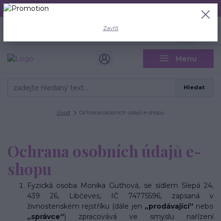
Aktuální doba odeslání je 3 - 5 pracovních dní.
+420 704 446 722
0
ks
Zavřít
CZK
0 Kč
(Po-Pá, 8-18 hod.)
Menu
Hledat
Úvod
Ochrana osobních údajů e-shopu
Ochrana osobních údajů e-
shopu
Fyzická osoba Monika Guthová, se sídlem Slepá 24,
439 26, Libčeves, IČ 74775596, zapsaná v
živnostenském rejstříku (dále jen
„prodávající“
nebo
„správce“
) zpracovává ve smyslu nařízení