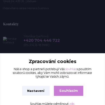
Slepá 24, 439 26 Libčeves
Odpovědná osoba: Monika Guthová
Kontakty
Monika Guthová
+420 704 446 722
(Po-Pá, 8-18 hod.)
info@remon.cz
Zpracování cookies
Náš e-shop a partneři potřebují Váš
souhlas
s použitím
souborů cookies, aby Vám mohli zobrazovat informace
týkající se Vašich zájmů.
Souhlasím
Nastavení
Upravit sběr cookies.
Souhlas můžete odmítnout
zde
.