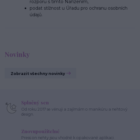
rozporu s tímto Nařízením,
podat stížnost u Úřadu pro ochranu osobních
údajů.
Novinky
Zobrazit všechny novinky
Splněný sen
Od roku 2017 se věnuji a zajímám o manikúru a nehtový
design.
Znovupoužitelné
Press on nehty jsou vhodné k opakované aplikaci.