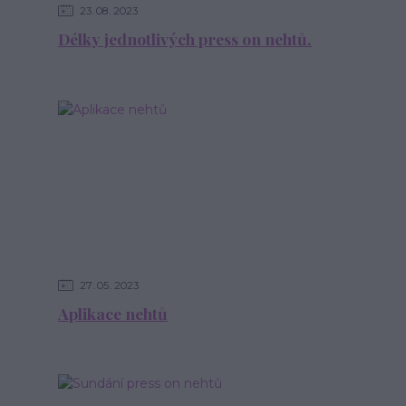
23
08
2023
Délky jednotlivých press on nehtů.
27
05
2023
Aplikace nehtů