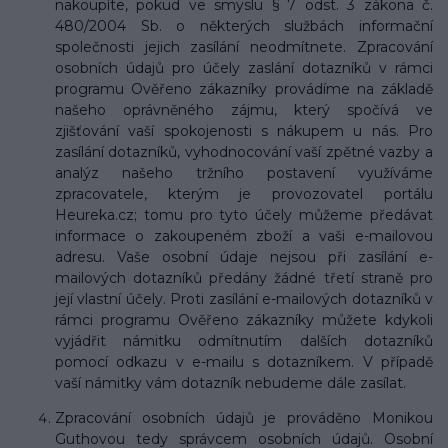
nakoupíte, pokud ve smyslu § 7 odst. 3 zákona č.
480/2004 Sb. o některých službách informační
společnosti jejich zasílání neodmítnete. Zpracování
osobních údajů pro účely zaslání dotazníků v rámci
programu Ověřeno zákazníky provádíme na základě
našeho oprávněného zájmu, který spočívá ve
zjišťování vaší spokojenosti s nákupem u nás. Pro
zasílání dotazníků, vyhodnocování vaší zpětné vazby a
analýz našeho tržního postavení využíváme
zpracovatele, kterým je provozovatel portálu
Heureka.cz; tomu pro tyto účely můžeme předávat
informace o zakoupeném zboží a vaši e-mailovou
adresu. Vaše osobní údaje nejsou při zasílání e-
mailových dotazníků předány žádné třetí straně pro
její vlastní účely. Proti zasílání e-mailových dotazníků v
rámci programu Ověřeno zákazníky můžete kdykoli
vyjádřit námitku odmítnutím dalších dotazníků
pomocí odkazu v e-mailu s dotazníkem. V případě
vaší námitky vám dotazník nebudeme dále zasílat.
Zpracování osobních údajů je prováděno Monikou
Guthovou tedy správcem osobních údajů. Osobní