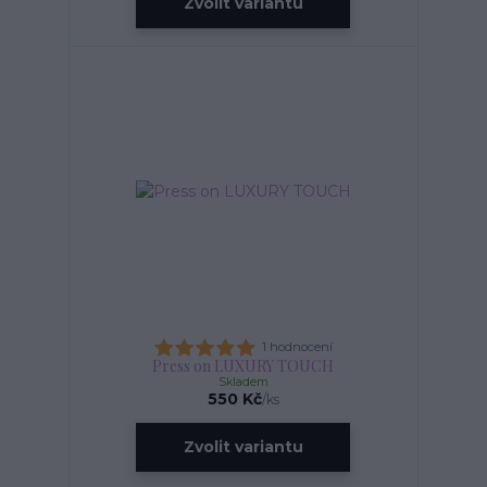
Zvolit variantu
1 hodnocení
Press on LUXURY TOUCH
Skladem
550 Kč
/
ks
Zvolit variantu