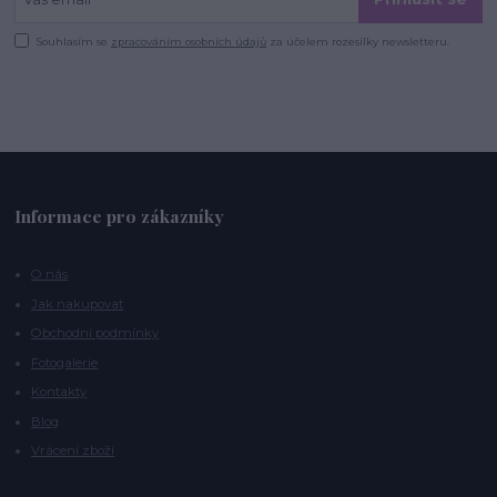
Souhlasím se
zpracováním osobních údajů
za účelem rozesílky newsletteru.
Informace pro zákazníky
O nás
Jak nakupovat
Obchodní podmínky
Fotogalerie
Kontakty
Blog
Vrácení zboží