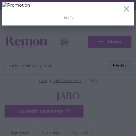
Aktuální doba odeslání je 3 - 5 pracovních dní.
+420 704 446 722
0
ks
Zavřít
CZK
0 Kč
(Po-Pá, 8-18 hod.)
Menu
Hledat
Úvod
PRESS ON NEHTY
JARO
JARO
Upřesnit parametry
Nejnovější
Nejlevnější
Nejdražší