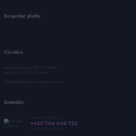
Bezpečné platby
Výrobce
Monika Guthová, IČO: 74775596
Slepá 24, 439 26 Libčeves
Odpovědná osoba: Monika Guthová
Kontakty
Monika Guthová
+420 704 446 722
(Po-Pá, 8-18 hod.)