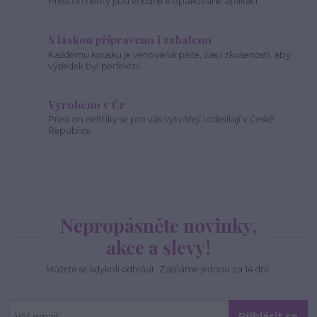
Press on nehty jsou vhodné k opakované aplikaci.
S láskou připraveno i zabaleno
Každému kousku je věnovaná péče, čas i zkušenosti, aby
výsledek byl perfektní.
Vyrobeno v Čr
Press on nehtíky se pro vás vytvářejí i odesílají v České
Republice.
Nepropásněte novinky,
akce a slevy!
Můžete se kdykoli odhlásit. Zasíláme jednou za 14 dní.
Přihlásit se