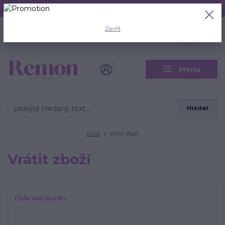
Aktuální doba odeslání je 3 - 5 pracovních dní.
+420 704 446 722
0
ks
Zavřít
CZK
0 Kč
(Po-Pá, 8-18 hod.)
Menu
Hledat
Úvod
Vrátit zboží
Vrátit zboží
Číslo objednávky: