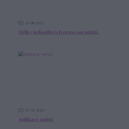
23
08
2023
Délky jednotlivých press on nehtů.
27
05
2023
Aplikace nehtů