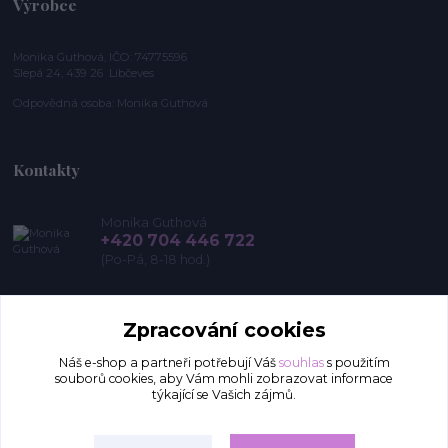
Výrobce
Monika Guthová, IČO: 74775596
Slepá 24, 439 26 Libčeves
Odpovědná osoba: Monika Guthová
Kontakty
Monika Guthová
+420 704 446 722
(Po-Pá, 8-18 hod.)
info@remon.cz
Zpracování cookies
Náš e-shop a partneři potřebují Váš
souhlas
s použitím
souborů cookies, aby Vám mohli zobrazovat informace
týkající se Vašich zájmů.