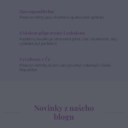
Znovupoužitelné
Press on nehty jsou vhodné k opakované aplikaci.
S láskou připraveno i zabaleno
Každému kousku je věnovaná péče, čas i zkušenosti, aby
výsledek byl perfektní.
Vyrobeno v Čr
Press on nehtíky se pro vás vytvářejí i odesílají v České
Republice.
Novinky z našeho
blogu