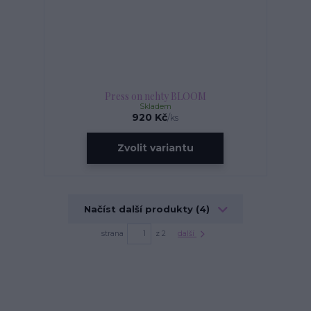
Press on nehty BLOOM
Skladem
920 Kč
/
ks
Zvolit variantu
Načíst další produkty (4)
strana
z 2
další