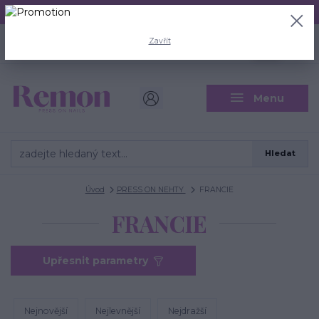
Aktuální doba odeslání je 3 - 5 pracovních dní.
+420 704 446 722
0
ks
Zavřít
CZK
0 Kč
(Po-Pá, 8-18 hod.)
Menu
Hledat
Úvod
PRESS ON NEHTY
FRANCIE
FRANCIE
Upřesnit parametry
Nejnovější
Nejlevnější
Nejdražší