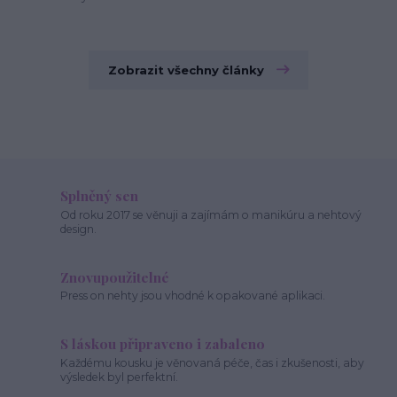
Zobrazit všechny články
Splněný sen
Od roku 2017 se věnuji a zajímám o manikúru a nehtový
design.
Znovupoužitelné
Press on nehty jsou vhodné k opakované aplikaci.
S láskou připraveno i zabaleno
Každému kousku je věnovaná péče, čas i zkušenosti, aby
výsledek byl perfektní.