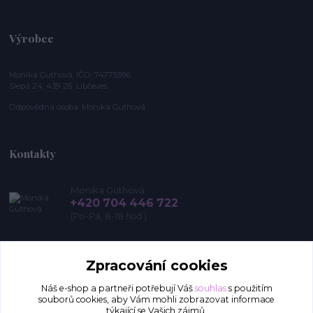
Výrobce
Monika Guthová, IČO: 74775596
Slepá 24, 439 26 Libčeves
Odpovědná osoba: Monika Guthová
Kontakty
Monika Guthová
+420 704 446 722
(Po-Pá, 8-18 hod.)
info@remon.cz
Zpracování cookies
Náš e-shop a partneři potřebují Váš
souhlas
s použitím
souborů cookies, aby Vám mohli zobrazovat informace
týkající se Vašich zájmů.