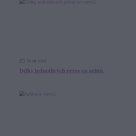
23
08
2023
Délky jednotlivých press on nehtů.