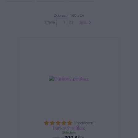
Zobrazuji 1-20 z 24
strana
z 2
další
1 hodnocení
Dárkový poukaz
Skladem
200 Kč
/
ks
cena od