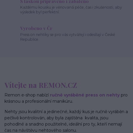
S láskou připraveno i zabaleno
Každému kousku je věnovaná péče, čas i zkušenosti, aby
výsledek byl perfektní.
Vyrobeno v Čr
Press on nehtíky se pro vás vytvářejí i odesílají v České
Republice.
Vítejte na REMON.CZ
Remon e-shop nabízí
ručně vyráběné press on nehty
pro
krásnou a profesionální manikúru.
Nehty jsou kvalitní a jedinečné, každý kus je ručně vyráběn a
pečlivě kontrolován, aby byla zajištěna kvalita, jsou
pohodlné a snadno použitelné, ideální pro ty, kteří nemají
čas na návštěvu nehtového salonu.