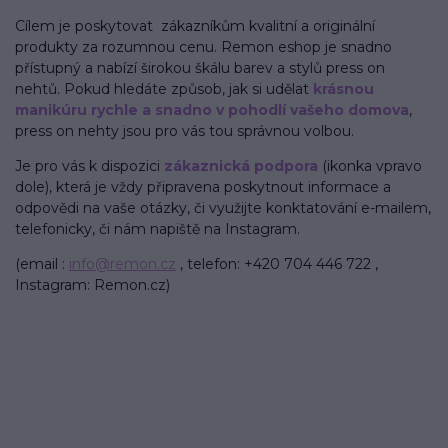
Cílem je poskytovat zákazníkům kvalitní a originální
produkty za rozumnou cenu. Remon eshop je snadno
přístupný a nabízí širokou škálu barev a stylů press on
nehtů. Pokud hledáte způsob, jak si udělat
krásnou
manikúru rychle a snadno v pohodlí vašeho domova
,
press on nehty jsou pro vás tou správnou volbou.
Je pro vás k dispozici
zákaznická podpora
(ikonka vpravo
dole)
, která je vždy připravena poskytnout informace a
odpovědi na vaše otázky, či využijte konktatování e-mailem,
telefonicky, či nám napiště na Instagram.
(email :
info@remon.cz
, telefon: +420 704 446 722 ,
Instagram: Remon.cz)