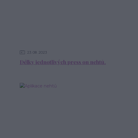
23
08
2023
Délky jednotlivých press on nehtů.