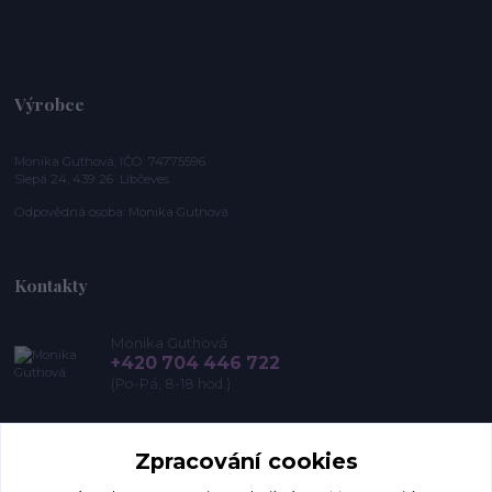
Výrobce
Monika Guthová, IČO: 74775596
Slepá 24, 439 26 Libčeves
Odpovědná osoba: Monika Guthová
Kontakty
Monika Guthová
+420 704 446 722
(Po-Pá, 8-18 hod.)
info@remon.cz
Zpracování cookies