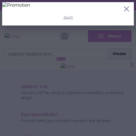
Aktuální doba odeslání je 3 - 5 pracovních dní.
+420 704 446 722
0
ks
Zavřít
CZK
0 Kč
(Po-Pá, 8-18 hod.)
Menu
Hledat
Splněný sen
Od roku 2017 se věnuji a zajímám o manikúru a nehtový
design.
Znovupoužitelné
Press on nehty jsou vhodné k opakované aplikaci.