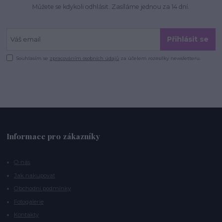
Můžete se kdykoli odhlásit. Zasíláme jednou za 14 dní.
Přihlásit se
Souhlasím se
zpracováním osobních údajů
za účelem rozesílky newsletteru.
Informace pro zákazníky
O nás
Jak nakupovat
Obchodní podmínky
Fotogalerie
Kontakty