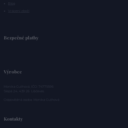
Blog
Vrácení zboží
Bezpečné platby
Výrobce
Monika Guthová, IČO: 74775596
Slepá 24, 439 26 Libčeves
Odpovědná osoba: Monika Guthová
Kontakty