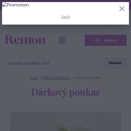
Aktuální doba odeslání je 3 - 5 pracovních dní.
+420 704 446 722
0
ks
Zavřít
CZK
0 Kč
(Po-Pá, 8-18 hod.)
Menu
Hledat
Úvod
PRESS ON NEHTY
Dárkový poukaz
Dárkový poukaz