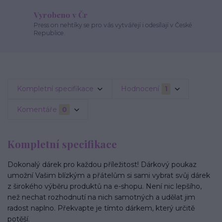
Vyrobeno v Čr
Press on nehtíky se pro vás vytvářejí i odesílají v České
Republice.
Kompletní specifikace
Hodnocení
1
Komentáře
0
Kompletní specifikace
Dokonalý dárek pro každou příležitost! Dárkový poukaz
umožní Vašim blízkým a přátelům si sami vybrat svůj dárek
z širokého výběru produktů na e-shopu. Není nic lepšího,
než nechat rozhodnutí na nich samotných a udělat jim
radost naplno. Překvapte je tímto dárkem, který určitě
potěší.