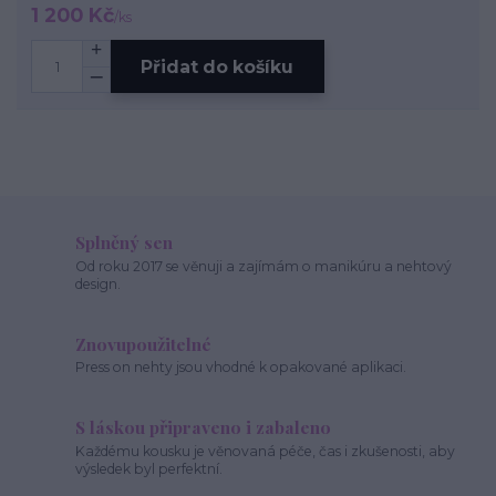
1 200 Kč
/
ks
Přidat do košíku
Splněný sen
Od roku 2017 se věnuji a zajímám o manikúru a nehtový
design.
Znovupoužitelné
Press on nehty jsou vhodné k opakované aplikaci.
S láskou připraveno i zabaleno
Každému kousku je věnovaná péče, čas i zkušenosti, aby
výsledek byl perfektní.