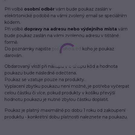
Při volbě
osobní odběr
vám bude poukaz zaslán v
elektrtonické podobě na vámi zvolený email se speciálním
kódem.
Při volbě
dopravy na adresu nebo výdejního místa
vám
bude poukaz zaslán na vámi zvolenou adresu v tištěné
formě.
Do poznámky napište pro koho a od koho je poukaz
darován.
Obdarovaný vloží při nákupu v e-shopu kód a hodnota
poukazu bude následně odečtena.
Poukaz se vzatuje pouze na produkty.
Vyplacení zbytku poukazu není možné, je potřeba vyčerpat
celou částku či více, pokud produkty v košíku převýší
hodnotu poukazu je nutné zbylou částku doplatit.
Poukaz je platný maximálně po dobu 1 roku od zakoupení
produktu - konkrétní dobu platnosti naleznete na poukazu.