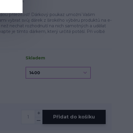
tit produkt
dou příležitost! Dárkový poukaz umožní Vašim
ami vybrat svůj dárek z širokého výběru produktů na e-
o, než nechat rozhodnutí na nich samotných a udělat
apte je tímto dárkem, který určitě potěší. Při volbě
Skladem
Přidat do košíku