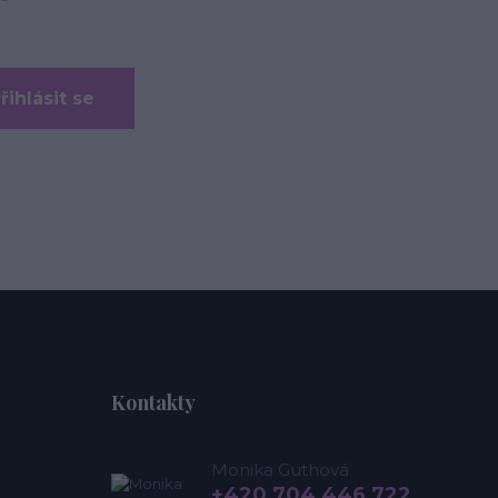
řihlásit se
Kontakty
Monika Guthová
+420 704 446 722