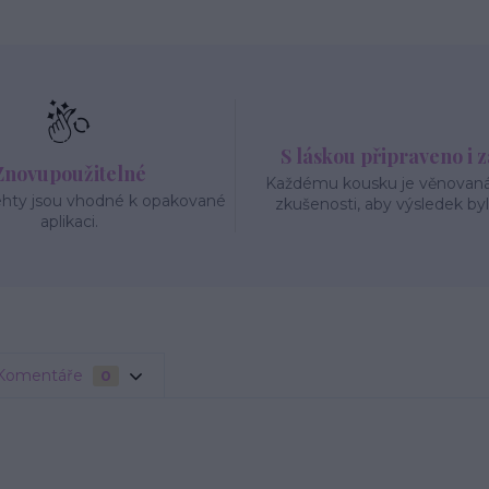
S láskou připraveno i 
Znovupoužitelné
Každému kousku je věnovaná 
ehty jsou vhodné k opakované
zkušenosti, aby výsledek byl
aplikaci.
Komentáře
0