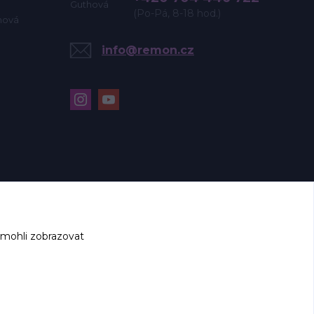
(Po-Pá, 8-18 hod.)
hová
info@remon.cz
 mohli zobrazovat