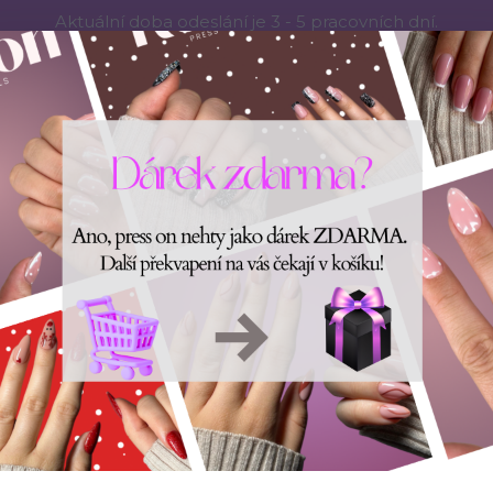
Aktuální doba odeslání je 3 - 5 pracovních dní.
RESS ON NEHTŮ
Aplikace PRESS ON NEHTŮ
O nás
Víc
Hledat
ÉČE O NEHTY
DOPLŇKY
POUKAZY
JAK SI ZMĚŘ
Úvod
PRESS ON NEHTY
Dárkový poukaz
Dárkový poukaz