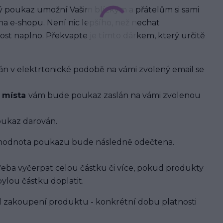
ý poukaz umožní Vašim blízkým a přátelům si sami
na e-shopu. Není nic lepšího, než nechat
ost naplno. Překvapte je tímto dárkem, který určitě
 v elektrtonické podobě na vámi zvolený email se
o místa
vám bude poukaz zaslán na vámi zvolenou
oukaz darován.
a hodnota poukazu bude následně odečtena.
eba vyčerpat celou částku či více, pokud produkty
ylou částku doplatit.
d zakoupení produktu - konkrétní dobu platnosti