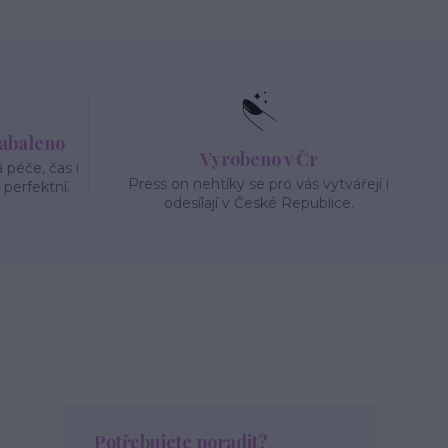
zabaleno
Vyrobeno v Čr
péče, čas i
Press on nehtíky se pro vás vytvářejí i
 perfektní.
odesílají v České Republice.
Potřebujete poradit?