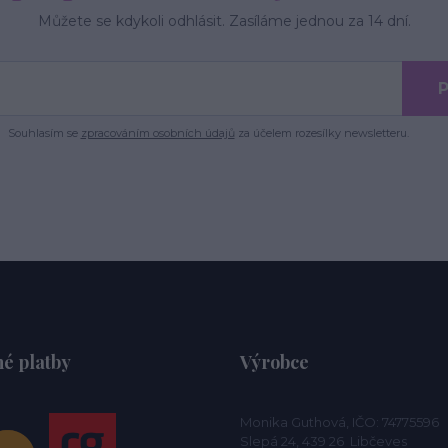
Můžete se kdykoli odhlásit. Zasíláme jednou za 14 dní.
P
Souhlasím se
zpracováním osobních údajů
za účelem rozesílky newsletteru.
é platby
Výrobce
Monika Guthová, IČO: 74775596
Slepá 24, 439 26 Libčeves