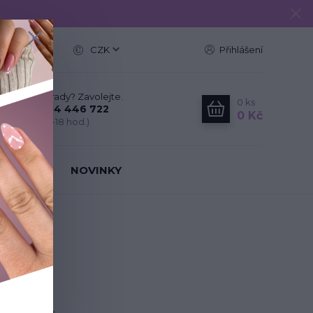
e
CZK
Přihlášení
Nevíte si rady? Zavolejte.
0
ks
+420 704 446 722
0 Kč
(Po-Pá, 8-18 hod.)
IT NEHTY
NOVINKY