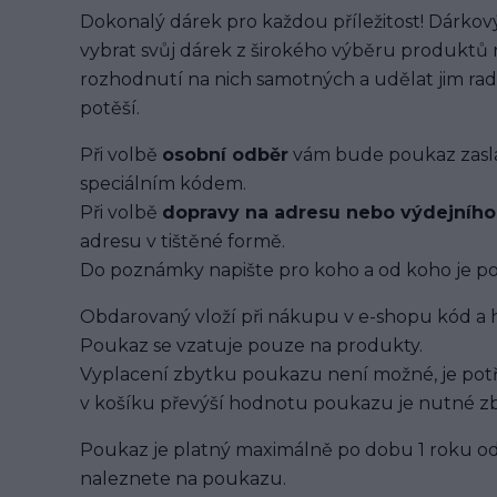
Dokonalý dárek pro každou příležitost! Dárkov
vybrat svůj dárek z širokého výběru produktů 
rozhodnutí na nich samotných a udělat jim rad
potěší.
Při volbě
osobní odběr
vám bude poukaz zaslán
speciálním kódem.
Při volbě
dopravy na adresu nebo výdejníh
adresu v tištěné formě.
Do poznámky napište pro koho a od koho je p
Obdarovaný vloží při nákupu v e-shopu kód 
Poukaz se vzatuje pouze na produkty.
Vyplacení zbytku poukazu není možné, je potř
v košíku převýší hodnotu poukazu je nutné zb
Poukaz je platný maximálně po dobu 1 roku o
naleznete na poukazu.