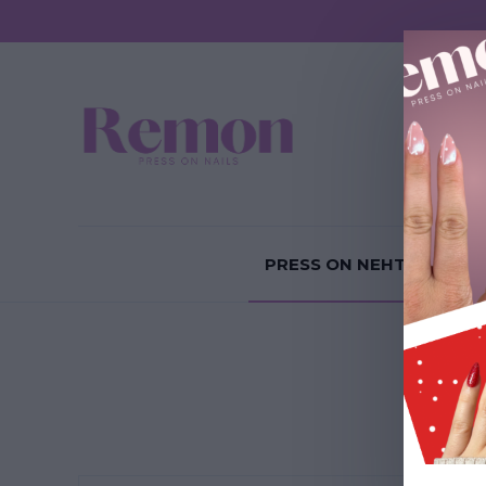
Sundání P
PRESS ON NEHTY
P