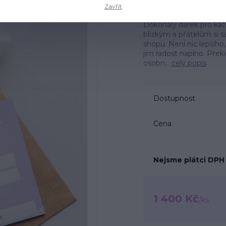
Ohodno
Zavřít
Dokonalý dárek pro kaž
blízkým a přátelům si s
shopu. Není nic lepšíh
jim radost naplno. Překv
osobn...
celý popis
Dostupnost
Cena
Nejsme plátci DPH
1 400 Kč
/
ks