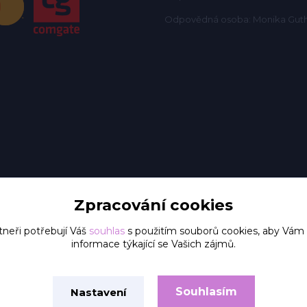
Odpovědná osoba: Monika Gut
Zpracování cookies
tneři potřebují Váš
souhlas
s použitím souborů cookies, aby Vám
informace týkající se Vašich zájmů.
Upravit sběr cookies.
Souhlasím
Nastavení