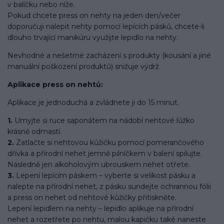
v balíčku nebo níže.
Pokud chcete press on nehty na jeden den/večer
doporučuji nalepit nehty pomocí lepících pásků, chcete-li
dlouho trvající manikúru využijte lepidlo na nehty.
Nevhodné a nešetrné zacházení s produkty (kousání a jiné
manuální poškození produktů) snižuje výdrž
Aplikace press on nehtů:
Aplikace je jednoduchá a zvládnete ji do 15 minut.
1.
Umyjte si ruce saponátem na nádobí nehtové lůžko
krásně odmastí.
2.
Zatlačte si nehtovou kůžičku pomocí pomerančového
dřívka a přírodní nehet jemně pilníčkem v balení spilujte.
Následně jen alkoholovým ubrouskem nehet otřete.
3.
Lepení lepícím páskem – vyberte si velikost pásku a
nalepte na přírodní nehet, z pásku sundejte ochrannou fólii
a press on nehet od nehtové kůžičky přitiskněte.
Lepení lepidlem na nehty – lepidlo aplikuje na přírodní
nehet a rozetřete po nehtu, malou kapičku také naneste