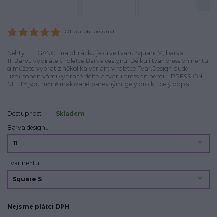
Ohodnotit produkt
Nehty ELEGANCE na obrázku jsou ve tvaru Square M, barva
11. Barvu vybíráte v roletce Barva designu. Délku i tvar press on nehtu
si můžete vybrat z několika variant v roletce Tvar.Design bude
uzpůsoben vámi vybrané délce a tvaru press on nehtu. PRESS ON
NEHTY jsou ručně malované barevnými gely pro k...
celý popis
Dostupnost
Skladem
Barva designu
Tvar nehtu
Nejsme plátci DPH