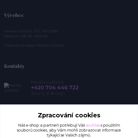
Výrobce
Monika Guthová, IČO: 74775596
Slepá 24, 439 26 Libčeves
Odpovědná osoba: Monika Guthová
Kontakty
Monika Guthová
+420 704 446 722
(Po-Pá, 8-18 hod.)
info@remon.cz
Zpracování cookies
Náš e-shop a partneři potřebují Váš
souhlas
s použitím
souborů cookies, aby Vám mohli zobrazovat informace
týkající se Vašich zájmů.