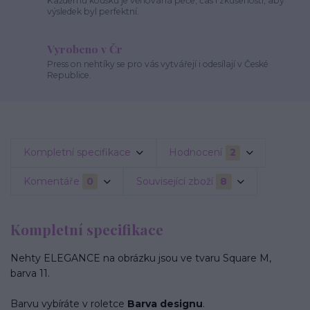
Každému kousku je věnovaná péče, čas i zkušenosti, aby
výsledek byl perfektní.
Vyrobeno v Čr
Press on nehtíky se pro vás vytvářejí i odesílají v České
Republice.
Kompletní specifikace
Hodnocení
2
Komentáře
0
Související zboží
8
Kompletní specifikace
Nehty ELEGANCE na obrázku jsou ve tvaru Square M,
barva 11.
Barvu vybíráte v roletce
Barva designu
.