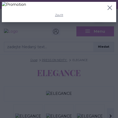
Aktuální doba odeslání je 3 - 5 pracovních dní.
+420 704 446 722
0
ks
Zavřít
CZK
0 Kč
(Po-Pá, 8-18 hod.)
Menu
Hledat
Úvod
PRESS ON NEHTY
ELEGANCE
ELEGANCE