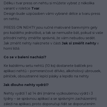
Délku i tvar press on nehtu si můžete vybrat z několika
variant v roletce
Tvar
.
Design bude uzpůsoben vámi vybrané délce a tvaru press
on nehtu.
PRESS ON NEHTY jsou ručně malované barevnými gely
pro každého jednotlivě, a tak se nemusíte bát, pokud si vaše
přírodní nehty změříte správně, že vám nebudou sedět.
Jak změřit nehty naleznete v části
Jak si změřit nehty
v
horní liště.
Co se v balení
nachází
?
Ke každému setu nehtů (10 ks) dostanete balíček pro
aplikaci nehtů – pomerančové dřívko, alkoholový ubrousek,
pilníček, oboustranné lepící pásky a lepidlo na nehty
Jak dlouho nehty vydrží?
Nehty vydrží 1 až 14 dní (máme vyzkoušenou výdrž i 3
týdny – se správnou aplikací a se správným zacházením)
záleží na aplikaci, proto doporučuji řídit se doporučením