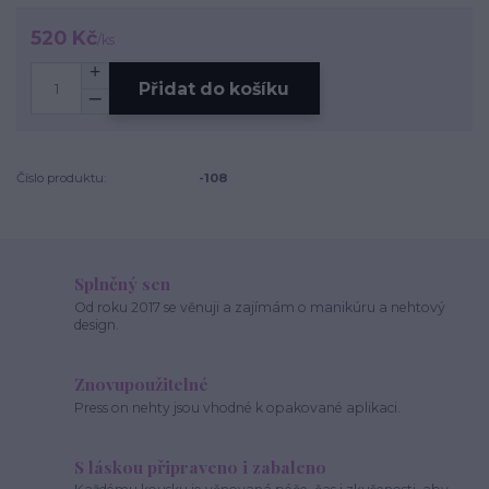
520 Kč
/
ks
Přidat do košíku
Číslo produktu:
-108
Splněný sen
Od roku 2017 se věnuji a zajímám o manikúru a nehtový
design.
Znovupoužitelné
Press on nehty jsou vhodné k opakované aplikaci.
S láskou připraveno i zabaleno