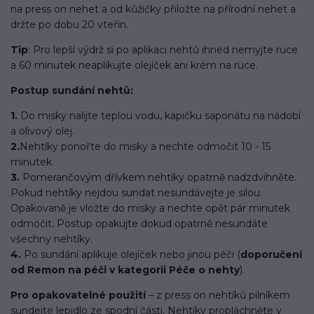
na press on nehet a od kůžičky přiložte na přírodní nehet a
držte po dobu 20 vteřin.
Tip
: Pro lepší výdrž si po aplikaci nehtů ihned nemyjte ruce
a 60 minutek neaplikujte olejíček ani krém na ruce.
Postup sundání nehtů:
1.
Do misky nalijte teplou vodu, kapičku saponátu na nádobí
a olivový olej.
2.
Nehtíky ponořte do misky a nechte odmočit 10 - 15
minutek.
3.
Pomerančovým dřívkem nehtíky opatrně nadzdvihněte.
Pokud nehtíky nejdou sundat nesundávejte je silou.
Opakovaně je vložte do misky a nechte opět pár minutek
odmočit. Postup opakujte dokud opatrně nesundáte
všechny nehtíky.
4.
Po sundání aplikuje olejíček nebo jinou péči (
doporučení
od Remon na péči v kategorii Péče o nehty
).
Pro opakovatelné použití
– z press on nehtíků pilníkem
sundejte lepidlo ze spodní části. Nehtíky propláchněte v