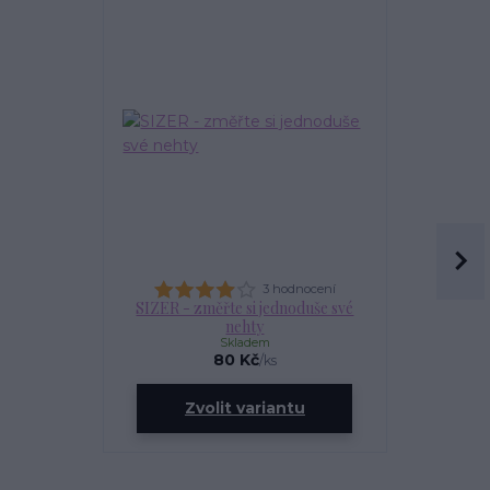
3 hodnocení
SIZER - změřte si jednoduše své
OLEJÍ
nehty
Skladem
80 Kč
/
ks
ce
Zvolit variantu
Zv