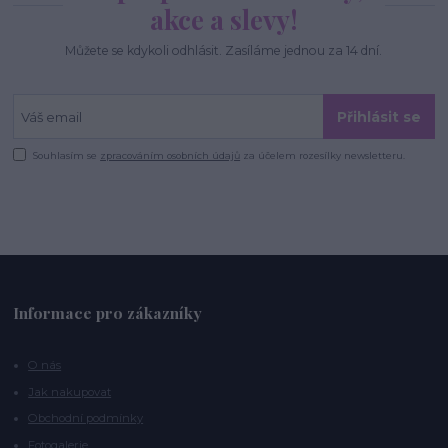
akce a slevy!
Můžete se kdykoli odhlásit. Zasíláme jednou za 14 dní.
Přihlásit se
Souhlasím se
zpracováním osobních údajů
za účelem rozesílky newsletteru.
Informace pro zákazníky
O nás
Jak nakupovat
Obchodní podmínky
Fotogalerie