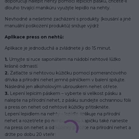
doporučuji nalepit nehty pomocí lepících pásků, chcete-li
dlouho trvající manikúru využijte lepidlo na nehty.
Nevhodné a nešetrné zacházení s produkty (kousání a jiné
manuální poškození produktů) snižuje výdrž
Aplikace press on nehtů:
Aplikace je jednoduchá a zvládnete ji do 15 minut.
1.
Umyjte si ruce saponátem na nádobí nehtové lůžko
krásně odmastí.
2.
Zatlačte si nehtovou kůžičku pomocí pomerančového
dřívka a přírodní nehet jemně pilníčkem v balení spilujte.
Následně jen alkoholovým ubrouskem nehet otřete.
3.
Lepení lepícím páskem – vyberte si velikost pásku a
nalepte na přírodní nehet, z pásku sundejte ochrannou fólii
a press on nehet od nehtové kůžičky přitiskněte.
Lepení lepidlem na nehty – lepidlo aplikuje na přírodní
nehet a rozetřete po nehtu, malou kapičku také naneste
na press on nehet a od kůžičky přiložte na přírodní nehet a
držte po dobu 20 vteřin.