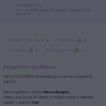
Vyrobeno v Čr
Press on nehtíky se pro vás vytvářejí i odesílají v České
Republice.
Kompletní specifikace
Hodnocení
2
Komentáře
0
Související zboží
8
Kompletní specifikace
Nehty ELEGANCE na obrázku jsou ve tvaru Square M,
barva 11.
Barvu vybíráte v roletce
Barva designu
.
Délku i tvar press on nehtu si můžete vybrat z několika
variant v roletce
Tvar
.