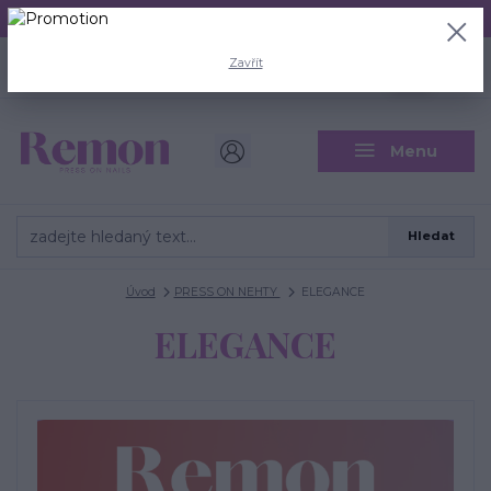
Aktuální doba odeslání je 3 - 5 pracovních dní.
+420 704 446 722
0
ks
Zavřít
CZK
0 Kč
(Po-Pá, 8-18 hod.)
Menu
Hledat
Úvod
PRESS ON NEHTY
ELEGANCE
ELEGANCE