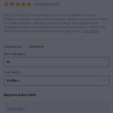
Ohodnotit produkt
Nehty ELEGANCE na obrázku jsou ve tvaru Square M, barva
11. Barvu vybíráte v roletce Barva designu. Délku i tvar press on nehtu
si můžete vybrat z několika variant v roletce Tvar.Design bude
uzpůsoben vámi vybrané délce a tvaru press on nehtu. PRESS ON
NEHTY jsou ručně malované barevnými gely pro k...
celý popis
Dostupnost
Skladem
Barva designu
Tvar nehtu
Nejsme plátci DPH
520 Kč
/
ks