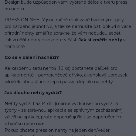
Design bude uzpůsoben vámi vybrané délce a tvaru press
on nehtu.
PRESS ON NEHTY jsou ručně malované barevnými gely
pro každého jednotlivě, a tak se nemusíte bát, pokud si vaše
přírodní nehty změříte správně, že vám nebudou sedět.
Jak změřit nehty naleznete v části
Jak si změřit nehty
v
horní liště.
Co se v balení
nachází
?
Ke každému setu nehtů (10 ks) dostanete balíček pro
aplikaci nehtů – pomerančové dřívko, alkoholový ubrousek,
pilníček, oboustranné lepící pásky a lepidlo na nehty
Jak dlouho nehty vydrží?
Nehty vydrží 1 až 14 dní (máme vyzkoušenou výdrž i 3
týdny – se správnou aplikací a se správným zacházením)
záleží na aplikaci, proto doporučuji řídit se doporučením
v balíčku nebo níže.
Pokud chcete press on nehty na jeden den/večer