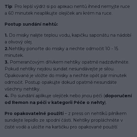
Tip
: Pro lepší výdrž si po aplikaci nehtů ihned nemyjte ruce
a 60 minutek neaplikujte olejíček ani krém na ruce.
Postup sundání nehtů:
1.
Do misky nalijte teplou vodu, kapičku saponátu na nádobí
a olivový olej.
2.
Nehtíky ponořte do misky a nechte odmočit 10 - 15
minutek.
3.
Pomerančovým dřívkem nehtíky opatrně nadzdvihněte.
Pokud nehtíky nejdou sundat nesundávejte je silou.
Opakovaně je vložte do misky a nechte opět pár minutek
odmočit. Postup opakujte dokud opatrně nesundáte
všechny nehtíky.
4.
Po sundání aplikuje olejíček nebo jinou péči (
doporučení
od Remon na péči v kategorii Péče o nehty
).
Pro opakovatelné použití
– z press on nehtíků pilníkem
sundejte lepidlo ze spodní části. Nehtíky propláchněte v
čisté vodě a uložte na kartičku pro opakované použití.