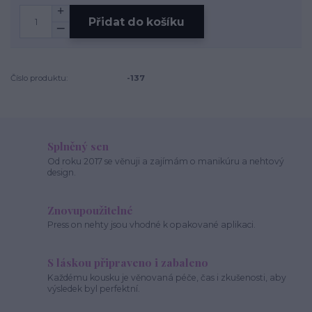
Přidat do košíku
Číslo produktu:
-137
Splněný sen
Od roku 2017 se věnuji a zajímám o manikúru a nehtový
design.
Znovupoužitelné
Press on nehty jsou vhodné k opakované aplikaci.
S láskou připraveno i zabaleno
Každému kousku je věnovaná péče, čas i zkušenosti, aby
výsledek byl perfektní.