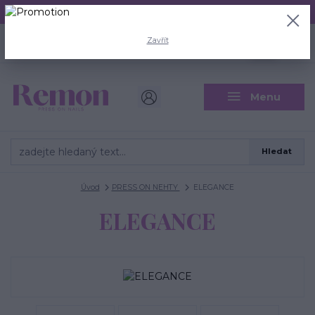
Aktuální doba odeslání je 3 - 5 pracovních dní.
+420 704 446 722
0
ks
Zavřít
CZK
0 Kč
(Po-Pá, 8-18 hod.)
Menu
Hledat
Úvod
PRESS ON NEHTY
ELEGANCE
ELEGANCE