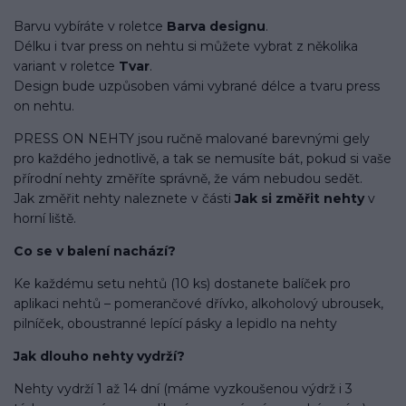
Barvu vybíráte v roletce
Barva designu
.
Délku i tvar press on nehtu si můžete vybrat z několika
variant v roletce
Tvar
.
Design bude uzpůsoben vámi vybrané délce a tvaru press
on nehtu.
PRESS ON NEHTY jsou ručně malované barevnými gely
pro každého jednotlivě, a tak se nemusíte bát, pokud si vaše
přírodní nehty změříte správně, že vám nebudou sedět.
Jak změřit nehty naleznete v části
Jak si změřit nehty
v
horní liště.
Co se v balení
nachází
?
Ke každému setu nehtů (10 ks) dostanete balíček pro
aplikaci nehtů – pomerančové dřívko, alkoholový ubrousek,
pilníček, oboustranné lepící pásky a lepidlo na nehty
Jak dlouho nehty vydrží?
Nehty vydrží 1 až 14 dní (máme vyzkoušenou výdrž i 3