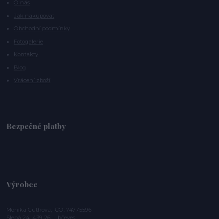
O nás
Jak nakupovat
Obchodní podmínky
Fotogalerie
Kontakty
Blog
Vrácení zboží
Bezpečné platby
Výrobce
Monika Guthová, IČO: 74775596
Slepá 24, 439 26 Libčeves