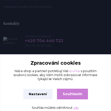
Odpovědná osoba: Monika Guthová
Kontakty
Monika Guthová
+420 704 446 722
(Po-Pá, 8-18 hod.)
info@remon.cz
Zpracování cookies
Náš e-shop a partneři potřebují Váš
souhlas
s použitím
souborů cookies, aby Vám mohli zobrazovat informace
týkající se Vašich zájmů.
Souhlasím
Nastavení
Upravit sběr cookies.
Souhlas můžete odmítnout
zde
.
Vytvořeno na
Eshop-rychle.cz