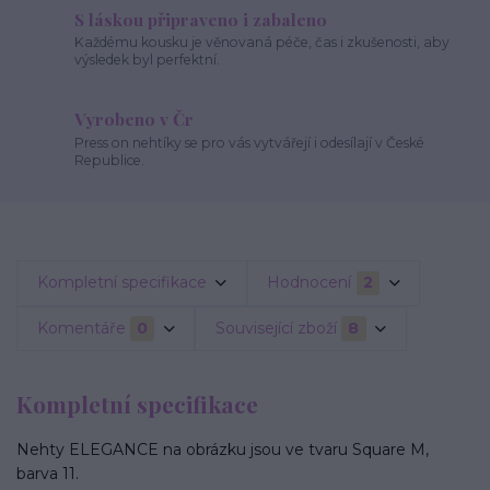
S láskou připraveno i zabaleno
Každému kousku je věnovaná péče, čas i zkušenosti, aby
výsledek byl perfektní.
Vyrobeno v Čr
Press on nehtíky se pro vás vytvářejí i odesílají v České
Republice.
Kompletní specifikace
Hodnocení
2
Komentáře
0
Související zboží
8
Kompletní specifikace
Nehty ELEGANCE na obrázku jsou ve tvaru Square M,
barva 11.