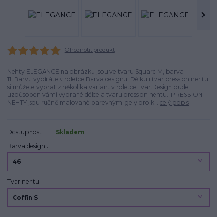
Ohodnotit produkt
Nehty ELEGANCE na obrázku jsou ve tvaru Square M, barva
11. Barvu vybíráte v roletce Barva designu. Délku i tvar press on nehtu
si můžete vybrat z několika variant v roletce Tvar.Design bude
uzpůsoben vámi vybrané délce a tvaru press on nehtu. PRESS ON
NEHTY jsou ručně malované barevnými gely pro k...
celý popis
Dostupnost
Skladem
Barva designu
Tvar nehtu