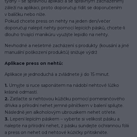
týdny – se správnou aplikací a se správným zacházením)
záleží na aplikaci, proto doporučuji řídit se doporučením
v balíčku nebo níže.
Pokud chcete press on nehty na jeden den/večer
doporučuji nalepit nehty pomocí lepících pásků, chcete-li
dlouho trvající manikúru využijte lepidlo na nehty.
Nevhodné a nešetrné zacházení s produkty (kousání a jiné
manuální poškození produktů) snižuje výdrž
Aplikace press on nehtů:
Aplikace je jednoduchá a zvládnete ji do 15 minut.
1.
Umyjte si ruce saponátem na nádobí nehtové lůžko
krásně odmastí.
2.
Zatlačte si nehtovou kůžičku pomocí pomerančového
dřívka a přírodní nehet jemně pilníčkem v balení spilujte.
Následně jen alkoholovým ubrouskem nehet otřete.
3.
Lepení lepícím páskem – vyberte si velikost pásku a
nalepte na přírodní nehet, z pásku sundejte ochrannou fólii
a press on nehet od nehtové kůžičky přitiskněte.