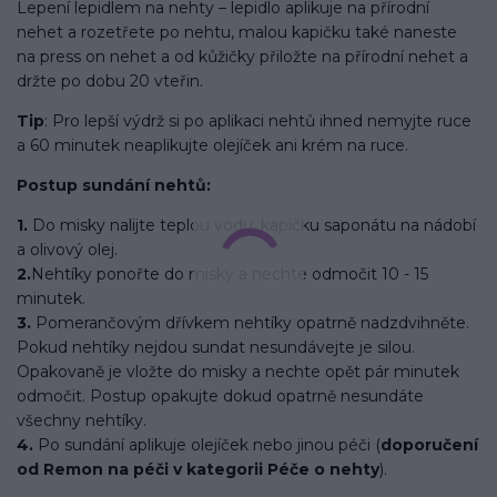
Lepení lepidlem na nehty – lepidlo aplikuje na přírodní
nehet a rozetřete po nehtu, malou kapičku také naneste
na press on nehet a od kůžičky přiložte na přírodní nehet a
držte po dobu 20 vteřin.
Tip
: Pro lepší výdrž si po aplikaci nehtů ihned nemyjte ruce
a 60 minutek neaplikujte olejíček ani krém na ruce.
Postup sundání nehtů:
1.
Do misky nalijte teplou vodu, kapičku saponátu na nádobí
a olivový olej.
2.
Nehtíky ponořte do misky a nechte odmočit 10 - 15
minutek.
3.
Pomerančovým dřívkem nehtíky opatrně nadzdvihněte.
Pokud nehtíky nejdou sundat nesundávejte je silou.
Opakovaně je vložte do misky a nechte opět pár minutek
odmočit. Postup opakujte dokud opatrně nesundáte
všechny nehtíky.
4.
Po sundání aplikuje olejíček nebo jinou péči (
doporučení
od Remon na péči v kategorii Péče o nehty
).