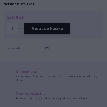
Nejsme plátci DPH
520 Kč
/
ks
Přidat do košíku
Číslo produktu:
-175
Splněný sen
Od roku 2017 se věnuji a zajímám o manikúru a nehtový
design.
Znovupoužitelné
Press on nehty jsou vhodné k opakované aplikaci.