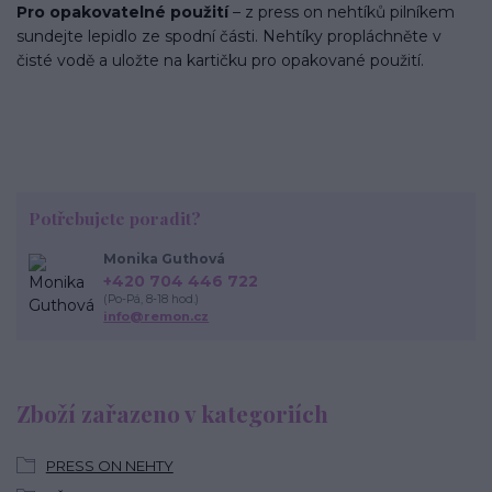
Pro opakovatelné použití
– z press on nehtíků pilníkem
sundejte lepidlo ze spodní části. Nehtíky propláchněte v
čisté vodě a uložte na kartičku pro opakované použití.
Potřebujete poradit?
Monika Guthová
+420 704 446 722
(Po-Pá, 8-18 hod.)
info@remon.cz
Zboží zařazeno v kategoriích
PRESS ON NEHTY