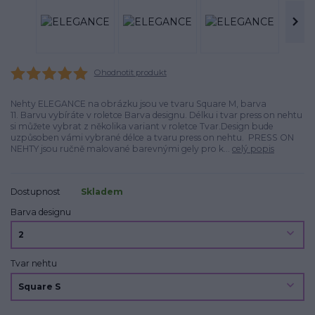
Ohodnotit produkt
Nehty ELEGANCE na obrázku jsou ve tvaru Square M, barva
11. Barvu vybíráte v roletce Barva designu. Délku i tvar press on nehtu
si můžete vybrat z několika variant v roletce Tvar.Design bude
uzpůsoben vámi vybrané délce a tvaru press on nehtu. PRESS ON
NEHTY jsou ručně malované barevnými gely pro k...
celý popis
Dostupnost
Skladem
Barva designu
Tvar nehtu