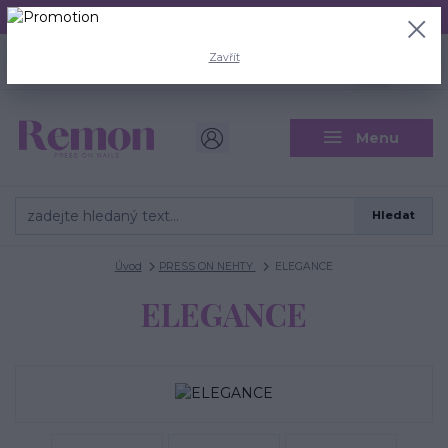
Aktuální doba odeslání je 3 - 5 pracovních dní.
+420 704 446 722
0
ks
Zavřít
CZK
0 Kč
(Po-Pá, 8-18 hod.)
Menu
Hledat
Úvod
PRESS ON NEHTY
ELEGANCE
ELEGANCE