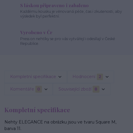
S láskou připraveno i zabaleno
Každému kousku je věnovaná péče, čas i zkušenosti, aby
výsledek byl perfektní.
Vyrobeno v Čr
Press on nehtíky se pro vás vytvářejí i odesílají v České
Republice.
Kompletní specifikace
Hodnocení
2
Komentáře
0
Související zboží
8
Kompletní specifikace
Nehty ELEGANCE na obrázku jsou ve tvaru Square M,
barva 11.