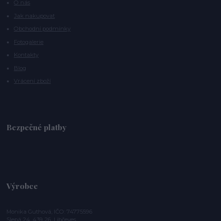
O nás
Jak nakupovat
Obchodní podmínky
Fotogalerie
Kontakty
Blog
Vrácení zboží
Bezpečné platby
Výrobce
Monika Guthová, IČO: 74775596
Slepá 24, 439 26 Libčeves