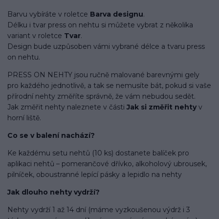
Barvu vybíráte v roletce
Barva designu
.
Délku i tvar press on nehtu si můžete vybrat z několika
variant v roletce
Tvar
.
Design bude uzpůsoben vámi vybrané délce a tvaru press
on nehtu.
PRESS ON NEHTY jsou ručně malované barevnými gely
pro každého jednotlivě, a tak se nemusíte bát, pokud si vaše
přírodní nehty změříte správně, že vám nebudou sedět.
Jak změřit nehty naleznete v části
Jak si změřit nehty
v
horní liště.
Co se v balení
nachází
?
Ke každému setu nehtů (10 ks) dostanete balíček pro
aplikaci nehtů – pomerančové dřívko, alkoholový ubrousek,
pilníček, oboustranné lepící pásky a lepidlo na nehty
Jak dlouho nehty vydrží?
Nehty vydrží 1 až 14 dní (máme vyzkoušenou výdrž i 3