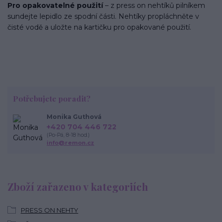
Pro opakovatelné použití
– z press on nehtíků pilníkem
sundejte lepidlo ze spodní části. Nehtíky propláchněte v
čisté vodě a uložte na kartičku pro opakované použití.
Potřebujete poradit?
Monika Guthová
+420 704 446 722
(Po-Pá, 8-18 hod.)
info@remon.cz
Zboží zařazeno v kategoriích
PRESS ON NEHTY