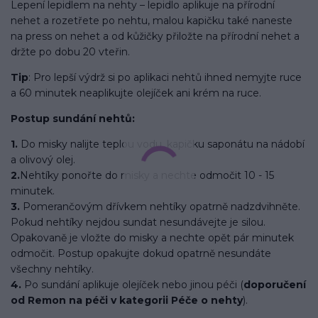
Lepení lepidlem na nehty – lepidlo aplikuje na přírodní
nehet a rozetřete po nehtu, malou kapičku také naneste
na press on nehet a od kůžičky přiložte na přírodní nehet a
držte po dobu 20 vteřin.
Tip
: Pro lepší výdrž si po aplikaci nehtů ihned nemyjte ruce
a 60 minutek neaplikujte olejíček ani krém na ruce.
Postup sundání nehtů:
1.
Do misky nalijte teplou vodu, kapičku saponátu na nádobí
a olivový olej.
2.
Nehtíky ponořte do misky a nechte odmočit 10 - 15
minutek.
3.
Pomerančovým dřívkem nehtíky opatrně nadzdvihněte.
Pokud nehtíky nejdou sundat nesundávejte je silou.
Opakovaně je vložte do misky a nechte opět pár minutek
odmočit. Postup opakujte dokud opatrně nesundáte
všechny nehtíky.
4.
Po sundání aplikuje olejíček nebo jinou péči (
doporučení
od Remon na péči v kategorii Péče o nehty
).