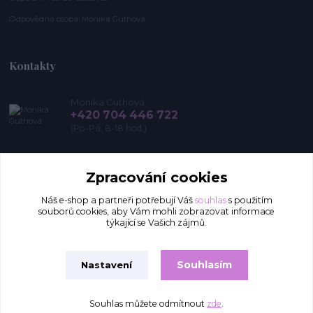
Odpovědná osoba: Monika Guthová
Kontakty
Monika Guthová
+420 704 446 722
(Po-Pá, 8-18 hod.)
info@remon.cz
Zpracování cookies
Náš e-shop a partneři potřebují Váš
souhlas
s použitím
souborů cookies, aby Vám mohli zobrazovat informace
týkající se Vašich zájmů.
Souhlasím
Nastavení
Upravit sběr cookies.
Souhlas můžete odmítnout
zde
.
Vytvořeno na
Eshop-rychle.cz