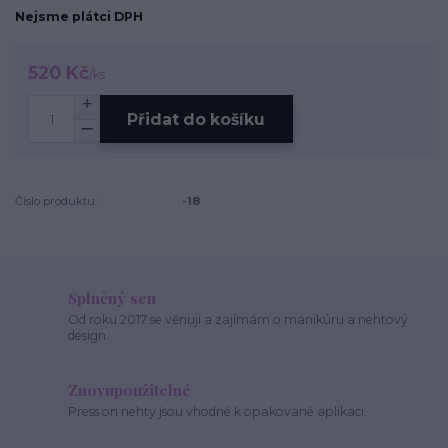
Nejsme plátci DPH
520 Kč
/
ks
Přidat do košíku
Číslo produktu:
-18
Splněný sen
Od roku 2017 se věnuji a zajímám o manikúru a nehtový
design.
Znovupoužitelné
Press on nehty jsou vhodné k opakované aplikaci.