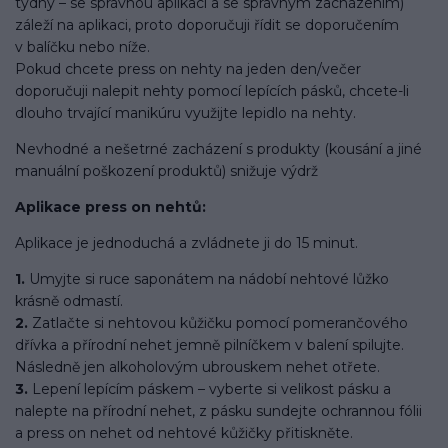
týdny – se správnou aplikací a se správným zacházením)
záleží na aplikaci, proto doporučuji řídit se doporučením
v balíčku nebo níže.
Pokud chcete press on nehty na jeden den/večer
doporučuji nalepit nehty pomocí lepících pásků, chcete-li
dlouho trvající manikúru využijte lepidlo na nehty.
Nevhodné a nešetrné zacházení s produkty (kousání a jiné
manuální poškození produktů) snižuje výdrž
Aplikace press on nehtů:
Aplikace je jednoduchá a zvládnete ji do 15 minut.
1.
Umyjte si ruce saponátem na nádobí nehtové lůžko
krásně odmastí.
2.
Zatlačte si nehtovou kůžičku pomocí pomerančového
dřívka a přírodní nehet jemně pilníčkem v balení spilujte.
Následně jen alkoholovým ubrouskem nehet otřete.
3.
Lepení lepícím páskem – vyberte si velikost pásku a
nalepte na přírodní nehet, z pásku sundejte ochrannou fólii
a press on nehet od nehtové kůžičky přitiskněte.