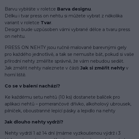
Barvu vybíráte v roletce
Barva designu
.
Délku i tvar press on nehtu si můžete vybrat z několika
variant v roletce
Tvar
.
Design bude uzpůsoben vámi vybrané délce a tvaru press
on nehtu.
PRESS ON NEHTY jsou ručně malované barevnými gely
pro každého jednotlivě, a tak se nemusíte bát, pokud si vaše
přírodní nehty změříte správně, že vám nebudou sedět.
Jak změřit nehty naleznete v části
Jak si změřit nehty
v
horní liště.
Co se v balení
nachází
?
Ke každému setu nehtů (10 ks) dostanete balíček pro
aplikaci nehtů – pomerančové dřívko, alkoholový ubrousek,
pilníček, oboustranné lepící pásky a lepidlo na nehty
Jak dlouho nehty vydrží?
Nehty vydrží 1 až 14 dní (máme vyzkoušenou výdrž i 3