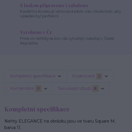
S láskou připraveno i zabaleno
Každému kousku je věnovaná péče, čas i zkušenosti, aby
výsledek byl perfektní.
Vyrobeno v Čr
Press on nehtíky se pro vás vytvářejí i odesílají v České
Republice.
Kompletní specifikace
Hodnocení
2
Komentáře
0
Související zboží
8
Kompletní specifikace
Nehty ELEGANCE na obrázku jsou ve tvaru Square M,
barva 11.