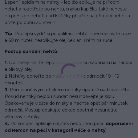
Lepení lepidlem na nehty – lepidlo aplikuje na přírodní
nehet a rozetřete po nehtu, malou kapičku také naneste
na press on nehet a od kůžičky přiložte na přírodní nehet a
držte po dobu 20 vteřin.
Tip
: Pro lepší výdrž si po aplikaci nehtů ihned nemyjte ruce
a 60 minutek neaplikujte olejíček ani krém na ruce.
Postup sundání nehtů:
1.
Do misky nalijte teplou vodu, kapičku saponátu na nádobí
a olivový olej.
2.
Nehtíky ponořte do misky a nechte odmočit 10 - 15
minutek.
3.
Pomerančovým dřívkem nehtíky opatrně nadzdvihněte.
Pokud nehtíky nejdou sundat nesundávejte je silou.
Opakovaně je vložte do misky a nechte opět pár minutek
odmočit. Postup opakujte dokud opatrně nesundáte
všechny nehtíky.
4.
Po sundání aplikuje olejíček nebo jinou péči (
doporučení
od Remon na péči v kategorii Péče o nehty
).