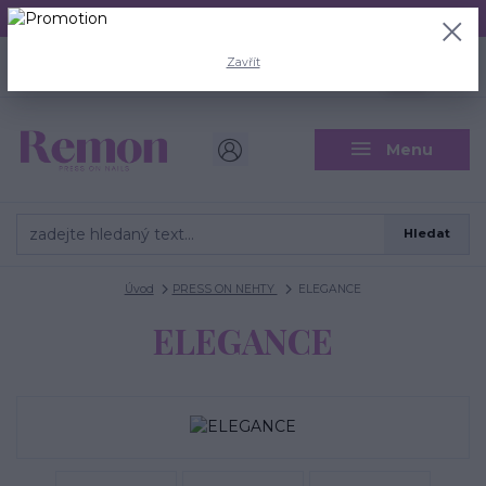
Aktuální doba odeslání je 3 - 5 pracovních dní.
+420 704 446 722
0
ks
Zavřít
CZK
0 Kč
(Po-Pá, 8-18 hod.)
Menu
Hledat
Úvod
PRESS ON NEHTY
ELEGANCE
ELEGANCE