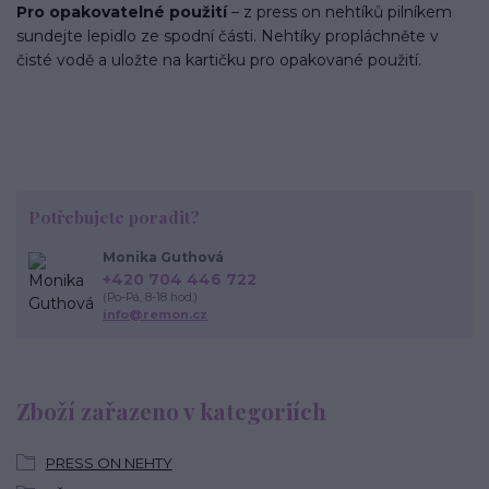
Pro opakovatelné použití
– z press on nehtíků pilníkem
sundejte lepidlo ze spodní části. Nehtíky propláchněte v
čisté vodě a uložte na kartičku pro opakované použití.
Potřebujete poradit?
Monika Guthová
+420 704 446 722
(Po-Pá, 8-18 hod.)
info@remon.cz
Zboží zařazeno v kategoriích
PRESS ON NEHTY