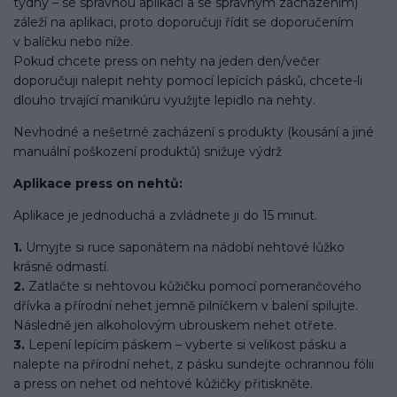
týdny – se správnou aplikací a se správným zacházením)
záleží na aplikaci, proto doporučuji řídit se doporučením
v balíčku nebo níže.
Pokud chcete press on nehty na jeden den/večer
doporučuji nalepit nehty pomocí lepících pásků, chcete-li
dlouho trvající manikúru využijte lepidlo na nehty.
Nevhodné a nešetrné zacházení s produkty (kousání a jiné
manuální poškození produktů) snižuje výdrž
Aplikace press on nehtů:
Aplikace je jednoduchá a zvládnete ji do 15 minut.
1.
Umyjte si ruce saponátem na nádobí nehtové lůžko
krásně odmastí.
2.
Zatlačte si nehtovou kůžičku pomocí pomerančového
dřívka a přírodní nehet jemně pilníčkem v balení spilujte.
Následně jen alkoholovým ubrouskem nehet otřete.
3.
Lepení lepícím páskem – vyberte si velikost pásku a
nalepte na přírodní nehet, z pásku sundejte ochrannou fólii
a press on nehet od nehtové kůžičky přitiskněte.