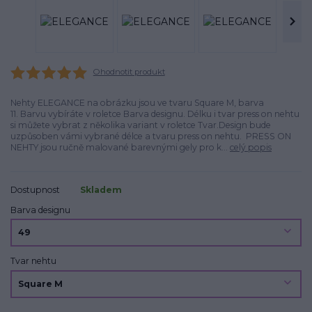
Ohodnotit produkt
Nehty ELEGANCE na obrázku jsou ve tvaru Square M, barva
11. Barvu vybíráte v roletce Barva designu. Délku i tvar press on nehtu
si můžete vybrat z několika variant v roletce Tvar.Design bude
uzpůsoben vámi vybrané délce a tvaru press on nehtu. PRESS ON
NEHTY jsou ručně malované barevnými gely pro k...
celý popis
Dostupnost
Skladem
Barva designu
Tvar nehtu