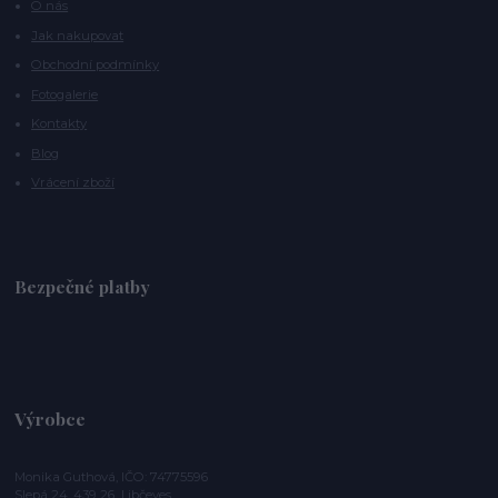
O nás
Jak nakupovat
Obchodní podmínky
Fotogalerie
Kontakty
Blog
Vrácení zboží
Bezpečné platby
Výrobce
Monika Guthová, IČO: 74775596
Slepá 24, 439 26 Libčeves