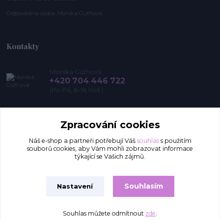
Odpovědná osoba: Monika Guthová
Kontakty
Monika Guthová
+420 704 446 722
(Po-Pá, 8-18 hod.)
info@remon.cz
Zpracování cookies
Náš e-shop a partneři potřebují Váš
souhlas
s použitím
souborů cookies, aby Vám mohli zobrazovat informace
týkající se Vašich zájmů.
Souhlasím
Nastavení
Upravit sběr cookies.
Souhlas můžete odmítnout
zde
.
Vytvořeno na
Eshop-rychle.cz