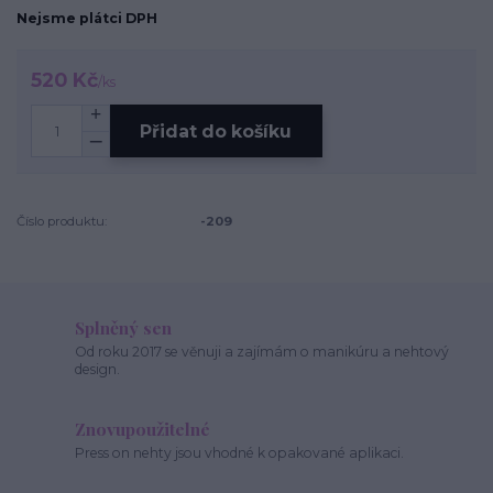
Nejsme plátci DPH
520 Kč
/
ks
Přidat do košíku
Číslo produktu:
-209
Splněný sen
Od roku 2017 se věnuji a zajímám o manikúru a nehtový
design.
Znovupoužitelné
Press on nehty jsou vhodné k opakované aplikaci.