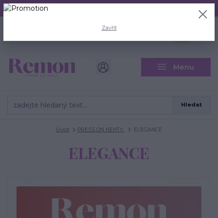
Aktuální doba odeslání je 3 - 5 pracovních dní.
+420 704 446 722
0
ks
Zavřít
CZK
0 Kč
(Po-Pá, 8-18 hod.)
Menu
Hledat
Úvod
PRESS ON NEHTY
ELEGANCE
ELEGANCE