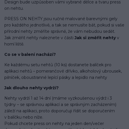
Design bude uzpůsoben vámi vybrané délce a tvaru press
on nehtu.
PRESS ON NEHTY jsou ručně malované barevnými gely
pro každého jednotlivě, a tak se nemusíte bát, pokud si vaše
přírodní nehty změříte správně, že vám nebudou sedět.
Jak změřit nehty naleznete v části
Jak si změřit nehty
v
horní liště.
Co se v balení
nachází
?
Ke každému setu nehtů (10 ks) dostanete balíček pro
aplikaci nehtů – pomerančové dřívko, alkoholový ubrousek,
pilníček, oboustranné lepící pásky a lepidlo na nehty
Jak dlouho nehty vydrží?
Nehty vydrží 1 až 14 dní (máme vyzkoušenou výdrž i 3
týdny – se správnou aplikací a se správným zacházením)
záleží na aplikaci, proto doporučuji řídit se doporučením
v balíčku nebo níže.
Pokud chcete press on nehty na jeden den/večer