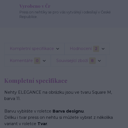
Vyrobeno v Čr
Press on nehtíky se pro vás vytvářejí i odesílají v České
Republice.
Kompletní specifikace
Hodnocení
2
Komentáře
0
Související zboží
8
Kompletní specifikace
Nehty ELEGANCE na obrázku jsou ve tvaru Square M,
barva 11.
Barvu vybíráte v roletce
Barva designu
.
Délku i tvar press on nehtu si můžete vybrat z několika
variant v roletce
Tvar
.