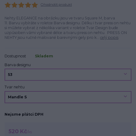
Ohodnotit produkt
Nehty ELEGANCE na obrázku jsou ve tvaru Square M, barva
11. Barvu vybíráte v roletce Barva designu. Délku i tvar press on nehtu
si můžete vybrat z několika variant v roletce Tvar.Design bude
uzpůsoben vámi vybrané délce a tvaru press on nehtu. PRESS ON
NEHTY jsou ručně malované barevnými gely pro k...
celý popis
Dostupnost
Skladem
Barva designu
Tvar nehtu
Nejsme plátci DPH
520 Kč
/
ks