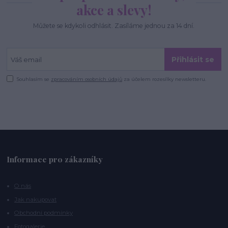
akce a slevy!
Můžete se kdykoli odhlásit. Zasíláme jednou za 14 dní.
Přihlásit se
Souhlasím se
zpracováním osobních údajů
za účelem rozesílky newsletteru.
Informace pro zákazníky
O nás
Jak nakupovat
Obchodní podmínky
Fotogalerie