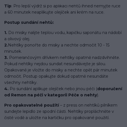
Tip
: Pro lepší výdrž si po aplikaci nehtů ihned nemyjte ruce
a 60 minutek neaplikujte olejíček ani krém na ruce.
Postup sundání nehtů:
1.
Do misky nalijte teplou vodu, kapičku saponátu na nádobí
a olivový olej.
2.
Nehtíky ponořte do misky a nechte odmočit 10 - 15
minutek.
3.
Pomerančovým dřívkem nehtíky opatrně nadzdvihněte.
Pokud nehtíky nejdou sundat nesundávejte je silou.
Opakovaně je vložte do misky a nechte opět pár minutek
odmočit. Postup opakujte dokud opatrně nesundáte
všechny nehtíky.
4.
Po sundání aplikuje olejíček nebo jinou péči (
doporučení
od Remon na péči v kategorii Péče o nehty
).
Pro opakovatelné použití
– z press on nehtíků pilníkem
sundejte lepidlo ze spodní části. Nehtíky propláchněte v
čisté vodě a uložte na kartičku pro opakované použití.