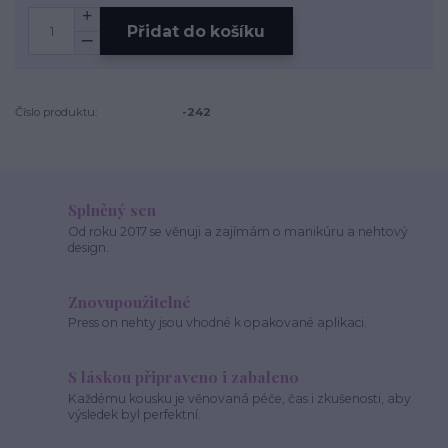
Přidat do košíku
Číslo produktu:
-242
Splněný sen
Od roku 2017 se věnuji a zajímám o manikúru a nehtový
design.
Znovupoužitelné
Press on nehty jsou vhodné k opakované aplikaci.
S láskou připraveno i zabaleno
Každému kousku je věnovaná péče, čas i zkušenosti, aby
výsledek byl perfektní.