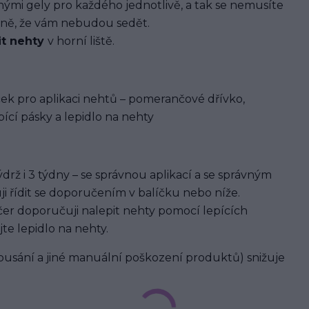
i gely pro každého jednotlivě, a tak se nemusíte
ávně, že vám nebudou sedět.
it nehty
v horní liště.
ek pro aplikaci nehtů – pomerančové dřívko,
ící pásky a lepidlo na nehty
rž i 3 týdny – se správnou aplikací a se správným
ji řídit se doporučením v balíčku nebo níže.
er doporučuji nalepit nehty pomocí lepících
jte lepidlo na nehty.
usání a jiné manuální poškození produktů) snižuje