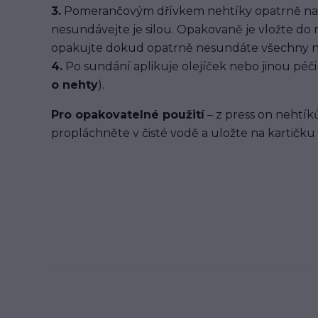
3.
Pomerančovým dřívkem nehtíky opatrně na
nesundávejte je silou. Opakovaně je vložte do
opakujte dokud opatrně nesundáte všechny n
4.
Po sundání aplikuje olejíček nebo jinou péči 
o nehty
).
Pro opakovatelné použití
– z press on nehtíků
propláchněte v čisté vodě a uložte na kartičku