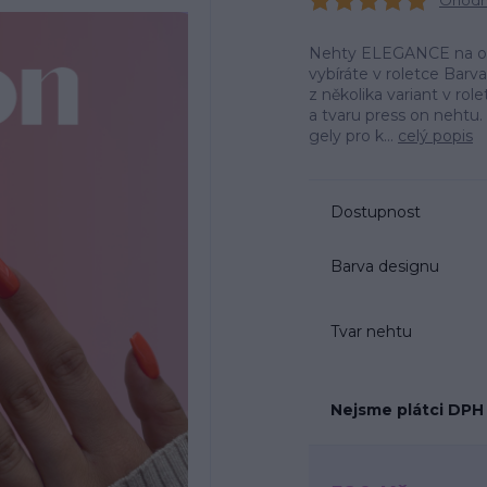
Ohodno
Nehty ELEGANCE na obrá
vybíráte v roletce Barv
z několika variant v r
a tvaru press on neht
gely pro k...
celý popis
Dostupnost
Barva designu
Tvar nehtu
Nejsme plátci DPH