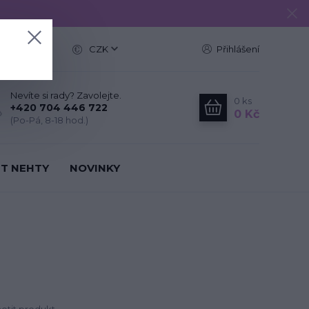
e
CZK
Přihlášení
Nevíte si rady? Zavolejte.
0
ks
+420 704 446 722
0 Kč
(Po-Pá, 8-18 hod.)
IT NEHTY
NOVINKY