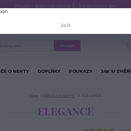
Aktuální doba odeslání je 3 - 5 pracovních dní.
RESS ON NEHTŮ
Aplikace PRESS ON NEHTŮ
O nás
Víc
Zavřít
Hledat
ÉČE O NEHTY
DOPLŇKY
POUKAZY
JAK SI ZMĚŘ
Úvod
PRESS ON NEHTY
ELEGANCE
ELEGANCE