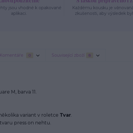
Znovupoužitelné
S láskou připraveno i 
ehty jsou vhodné k opakované
Každému kousku je věnovaná 
aplikaci.
zkušenosti, aby výsledek byl
Komentáře
Související zboží
0
8
re M, barva 11.
několika variant v roletce
Tvar
.
tvaru press on nehtu.