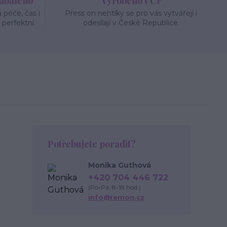
zabaleno
Vyrobeno v Čr
péče, čas i
Press on nehtíky se pro vás vytvářejí i
 perfektní.
odesílají v České Republice.
Potřebujete poradit?
Monika Guthová
+420 704 446 722
(Po-Pá, 8-18 hod.)
info@remon.cz