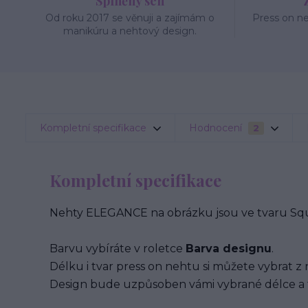
Splněný sen
Od roku 2017 se věnuji a zajímám o
Press on n
manikúru a nehtový design.
Kompletní specifikace
Hodnocení
2
Kompletní specifikace
Nehty ELEGANCE na obrázku jsou ve tvaru Squa
Barvu vybíráte v roletce
Barva designu
.
Délku i tvar press on nehtu si můžete vybrat z 
Design bude uzpůsoben vámi vybrané délce a 