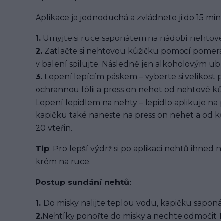
Aplikace je jednoduchá a zvládnete ji do 15 min
1.
Umyjte si ruce saponátem na nádobí nehtové
2.
Zatlačte si nehtovou kůžičku pomocí pomera
v balení spilujte. Následně jen alkoholovým u
3.
Lepení lepícím páskem – vyberte si velikost 
ochrannou fólii a press on nehet od nehtové kůž
Lepení lepidlem na nehty – lepidlo aplikuje na
kapičku také naneste na press on nehet a od ků
20 vteřin.
Tip
: Pro lepší výdrž si po aplikaci nehtů ihned
krém na ruce.
Postup sundání nehtů:
1.
Do misky nalijte teplou vodu, kapičku saponát
2.
Nehtíky ponořte do misky a nechte odmočit 1