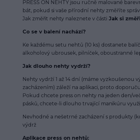
PRESS ON NEHTY jsou ručně malované barevným
bát, pokud si vaše přírodní nehty změříte spr
Jak změřit nehty naleznete v části
Jak si změř
Co se v balení
nachází
?
Ke každému setu nehtů (10 ks) dostanete balíč
alkoholový ubrousek, pilníček, oboustranné lep
Jak dlouho nehty vydrží?
Nehty vydrží 1 až 14 dní (máme vyzkoušenou výd
zacházením) záleží na aplikaci, proto doporuču
Pokud chcete press on nehty na jeden den/več
pásků, chcete-li dlouho trvající manikúru využi
Nevhodné a nešetrné zacházení s produkty (ko
výdrž
Aplikace press on nehtů: