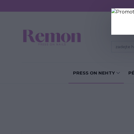
Sundání P
PRESS ON NEHTY
P