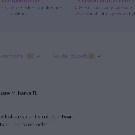
Znovupoužitelné
S láskou připraveno i 
ehty jsou vhodné k opakované
Každému kousku je věnovaná 
aplikaci.
zkušenosti, aby výsledek byl
Komentáře
Související zboží
0
8
re M, barva 11.
několika variant v roletce
Tvar
.
tvaru press on nehtu.