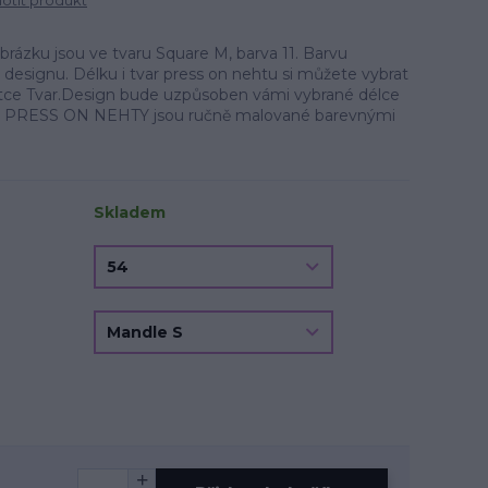
tit produkt
zku jsou ve tvaru Square M, barva 11. Barvu
a designu. Délku i tvar press on nehtu si můžete vybrat
oletce Tvar.Design bude uzpůsoben vámi vybrané délce
u. PRESS ON NEHTY jsou ručně malované barevnými
Skladem