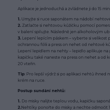
Aplikace je jednoduchá a zvládnete ji do 15 min
1.
Umyjte si ruce saponátem na nádobí nehtové
2.
Zatlačte si nehtovou kůžičku pomocí pomera
v balení spilujte. Následně jen alkoholovým u
3.
Lepení lepícím páskem – vyberte si velikost 
ochrannou fólii a press on nehet od nehtové kůž
Lepení lepidlem na nehty – lepidlo aplikuje na
kapičku také naneste na press on nehet a od ků
20 vteřin.
Tip
: Pro lepší výdrž si po aplikaci nehtů ihned
krém na ruce.
Postup sundání nehtů:
1.
Do misky nalijte teplou vodu, kapičku saponát
2.
Nehtíky ponořte do misky a nechte odmočit 1