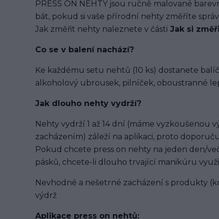
PRESS ON NEHTY jsou ručně malované barevným
bát, pokud si vaše přírodní nehty změříte spr
Jak změřit nehty naleznete v části
Jak si změř
Co se v balení
nachází
?
Ke každému setu nehtů (10 ks) dostanete balíč
alkoholový ubrousek, pilníček, oboustranné lep
Jak dlouho nehty vydrží?
Nehty vydrží 1 až 14 dní (máme vyzkoušenou výd
zacházením) záleží na aplikaci, proto doporuču
Pokud chcete press on nehty na jeden den/več
pásků, chcete-li dlouho trvající manikúru využi
Nevhodné a nešetrné zacházení s produkty (ko
výdrž
Aplikace press on nehtů: