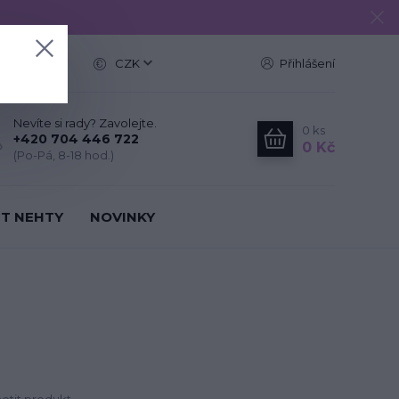
e
CZK
Přihlášení
Nevíte si rady? Zavolejte.
0
ks
+420 704 446 722
0 Kč
(Po-Pá, 8-18 hod.)
IT NEHTY
NOVINKY