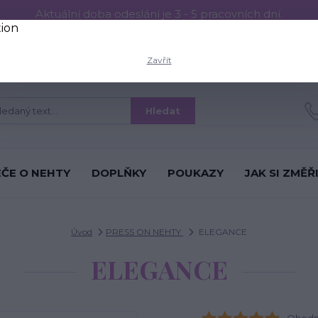
Aktuální doba odeslání je 3 - 5 pracovních dní.
RESS ON NEHTŮ
Aplikace PRESS ON NEHTŮ
O nás
Víc
Zavřít
Hledat
ÉČE O NEHTY
DOPLŇKY
POUKAZY
JAK SI ZMĚŘ
Úvod
PRESS ON NEHTY
ELEGANCE
ELEGANCE