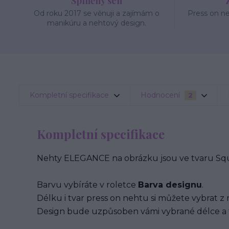
Splněný sen
Od roku 2017 se věnuji a zajímám o
Press on n
manikúru a nehtový design.
Kompletní specifikace
Hodnocení
2
Kompletní specifikace
Nehty ELEGANCE na obrázku jsou ve tvaru Squa
Barvu vybíráte v roletce
Barva designu
.
Délku i tvar press on nehtu si můžete vybrat z 
Design bude uzpůsoben vámi vybrané délce a 