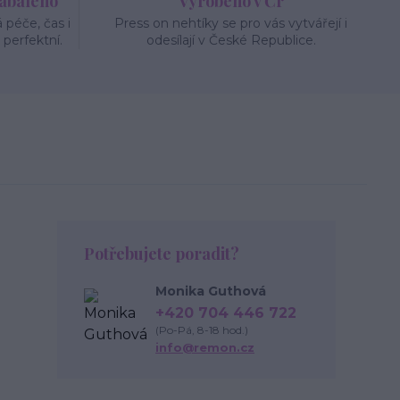
zabaleno
Vyrobeno v Čr
péče, čas i
Press on nehtíky se pro vás vytvářejí i
 perfektní.
odesílají v České Republice.
Potřebujete poradit?
Monika Guthová
+420 704 446 722
(Po-Pá, 8-18 hod.)
info@remon.cz