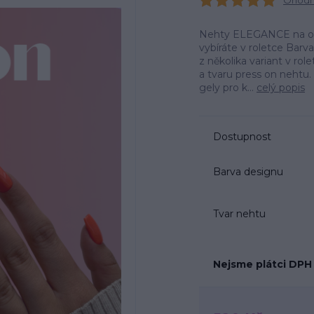
Ohodno
Nehty ELEGANCE na obrá
vybíráte v roletce Barv
z několika variant v r
a tvaru press on neht
gely pro k...
celý popis
Dostupnost
Barva designu
Tvar nehtu
Nejsme plátci DPH