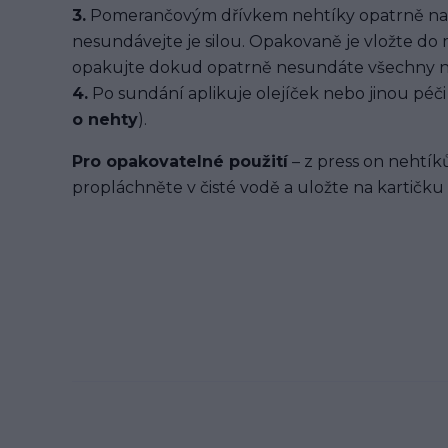
3.
Pomerančovým dřívkem nehtíky opatrně na
nesundávejte je silou. Opakovaně je vložte do
opakujte dokud opatrně nesundáte všechny n
4.
Po sundání aplikuje olejíček nebo jinou péči 
o nehty
).
Pro opakovatelné použití
– z press on nehtíků
propláchněte v čisté vodě a uložte na kartičku