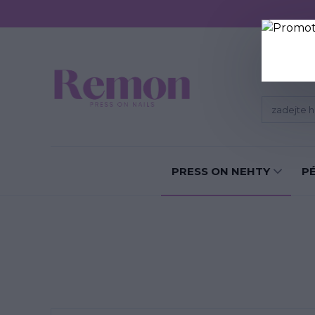
Sundání P
PRESS ON NEHTY
P