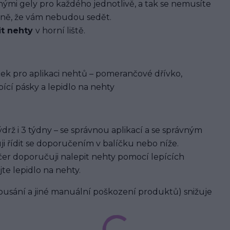
i gely pro každého jednotlivě, a tak se nemusíte
ávně, že vám nebudou sedět.
it nehty
v horní liště.
ek pro aplikaci nehtů – pomerančové dřívko,
ící pásky a lepidlo na nehty
rž i 3 týdny – se správnou aplikací a se správným
ji řídit se doporučením v balíčku nebo níže.
er doporučuji nalepit nehty pomocí lepících
jte lepidlo na nehty.
usání a jiné manuální poškození produktů) snižuje