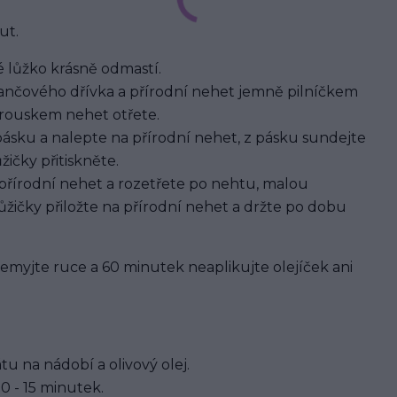
ut.
 lůžko krásně odmastí.
nčového dřívka a přírodní nehet jemně pilníčkem
brouskem nehet otřete.
pásku a nalepte na přírodní nehet, z pásku sundejte
ičky přitiskněte.
 přírodní nehet a rozetřete po nehtu, malou
žičky přiložte na přírodní nehet a držte po dobu
 nemyjte ruce a 60 minutek neaplikujte olejíček ani
u na nádobí a olivový olej.
0 - 15 minutek.