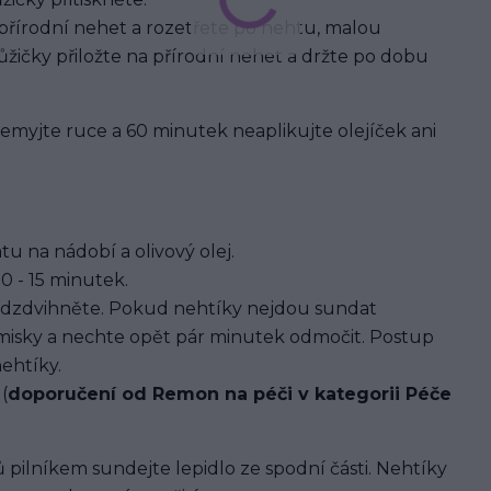
 přírodní nehet a rozetřete po nehtu, malou
žičky přiložte na přírodní nehet a držte po dobu
 nemyjte ruce a 60 minutek neaplikujte olejíček ani
u na nádobí a olivový olej.
0 - 15 minutek.
dzdvihněte. Pokud nehtíky nejdou sundat
 misky a nechte opět pár minutek odmočit. Postup
ehtíky.
(
doporučení od Remon na péči v kategorii Péče
 pilníkem sundejte lepidlo ze spodní části. Nehtíky