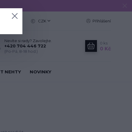
e
CZK
Přihlášení
Nevíte si rady? Zavolejte.
0
ks
+420 704 446 722
0 Kč
(Po-Pá, 8-18 hod.)
IT NEHTY
NOVINKY