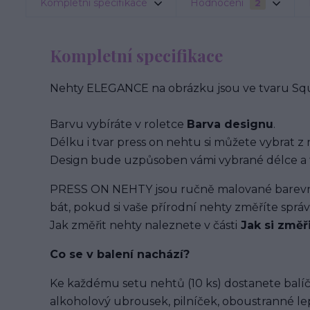
Kompletní specifikace
Hodnocení
2
Kompletní specifikace
Nehty ELEGANCE na obrázku jsou ve tvaru Squa
Barvu vybíráte v roletce
Barva designu
.
Délku i tvar press on nehtu si můžete vybrat z 
Design bude uzpůsoben vámi vybrané délce a 
PRESS ON NEHTY jsou ručně malované barevným
bát, pokud si vaše přírodní nehty změříte spr
Jak změřit nehty naleznete v části
Jak si změř
Co se v balení
nachází
?
Ke každému setu nehtů (10 ks) dostanete balíč
alkoholový ubrousek, pilníček, oboustranné lep