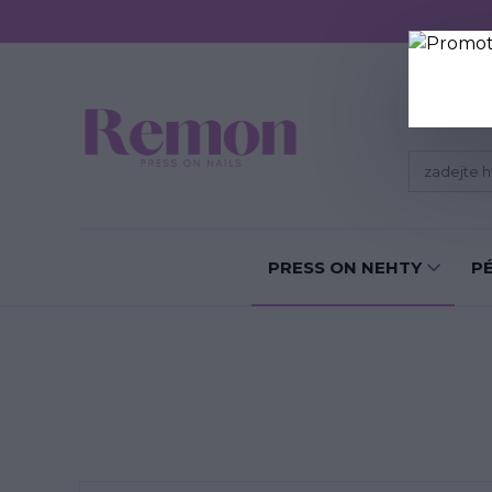
Sundání P
PRESS ON NEHTY
P