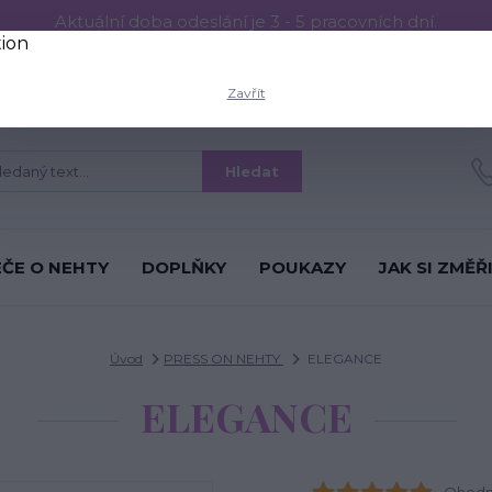
Aktuální doba odeslání je 3 - 5 pracovních dní.
RESS ON NEHTŮ
Aplikace PRESS ON NEHTŮ
O nás
Víc
Zavřít
Hledat
ÉČE O NEHTY
DOPLŇKY
POUKAZY
JAK SI ZMĚŘ
Úvod
PRESS ON NEHTY
ELEGANCE
ELEGANCE