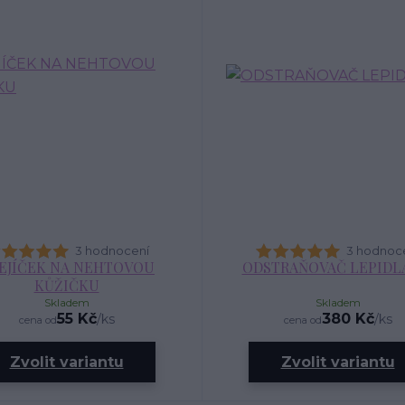
3 hodnocení
3 hodnoc
EJÍČEK NA NEHTOVOU
ODSTRAŇOVAČ LEPIDLA
KŮŽIČKU
Skladem
Skladem
55 Kč
380 Kč
/
ks
/
ks
cena od
cena od
Zvolit variantu
Zvolit variantu