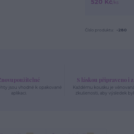
520 Kč
/
ks
Číslo produktu:
-280
Znovupoužitelné
S láskou připraveno i 
ehty jsou vhodné k opakované
Každému kousku je věnovaná 
aplikaci.
zkušenosti, aby výsledek byl