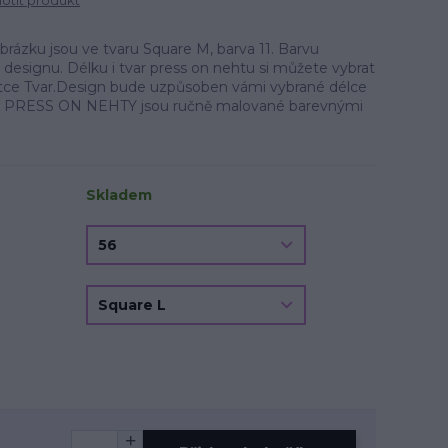
tit produkt
zku jsou ve tvaru Square M, barva 11. Barvu
a designu. Délku i tvar press on nehtu si můžete vybrat
oletce Tvar.Design bude uzpůsoben vámi vybrané délce
u. PRESS ON NEHTY jsou ručně malované barevnými
Skladem