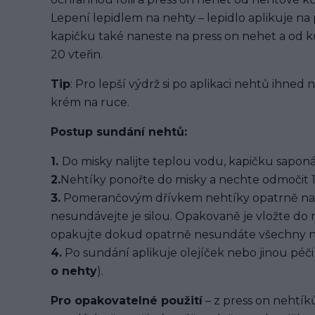
Lepení lepidlem na nehty – lepidlo aplikuje na
kapičku také naneste na press on nehet a od ků
20 vteřin.
Tip
: Pro lepší výdrž si po aplikaci nehtů ihned
krém na ruce.
Postup sundání nehtů:
1.
Do misky nalijte teplou vodu, kapičku saponát
2.
Nehtíky ponořte do misky a nechte odmočit 1
3.
Pomerančovým dřívkem nehtíky opatrně na
nesundávejte je silou. Opakovaně je vložte do
opakujte dokud opatrně nesundáte všechny n
4.
Po sundání aplikuje olejíček nebo jinou péči 
o nehty
).
Pro opakovatelné použití
– z press on nehtíků