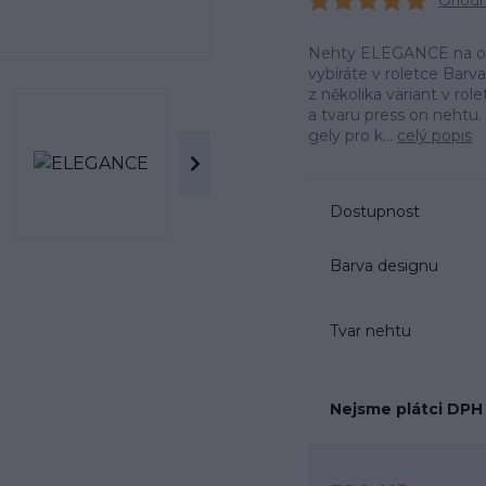
Ohodno
Nehty ELEGANCE na obrá
vybíráte v roletce Barv
z několika variant v r
a tvaru press on neht
gely pro k...
celý popis
Dostupnost
Barva designu
Tvar nehtu
Nejsme plátci DPH