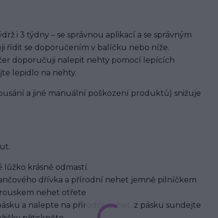
rž i 3 týdny – se správnou aplikací a se správným
ji řídit se doporučením v balíčku nebo níže.
er doporučuji nalepit nehty pomocí lepících
jte lepidlo na nehty.
usání a jiné manuální poškození produktů) snižuje
ut.
 lůžko krásně odmastí.
nčového dřívka a přírodní nehet jemně pilníčkem
brouskem nehet otřete.
pásku a nalepte na přírodní nehet, z pásku sundejte
ičky přitiskněte.