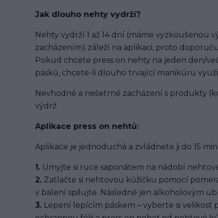
Jak dlouho nehty vydrží?
Nehty vydrží 1 až 14 dní (máme vyzkoušenou výd
zacházením) záleží na aplikaci, proto doporuču
Pokud chcete press on nehty na jeden den/več
pásků, chcete-li dlouho trvající manikúru využi
Nevhodné a nešetrné zacházení s produkty (ko
výdrž
Aplikace press on nehtů:
Aplikace je jednoduchá a zvládnete ji do 15 min
1.
Umyjte si ruce saponátem na nádobí nehtové
2.
Zatlačte si nehtovou kůžičku pomocí pomera
v balení spilujte. Následně jen alkoholovým u
3.
Lepení lepícím páskem – vyberte si velikost 
ochrannou fólii a press on nehet od nehtové kůž