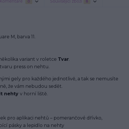
Komentáře
Související zboží
0
8
re M, barva 11.
několika variant v roletce
Tvar
.
tvaru press on nehtu.
i gely pro každého jednotlivě, a tak se nemusíte
ávně, že vám nebudou sedět.
it nehty
v horní liště.
ek pro aplikaci nehtů – pomerančové dřívko,
ící pásky a lepidlo na nehty