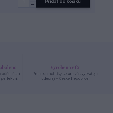
Přidat do košíku
zabaleno
Vyrobeno v Čr
péče, čas i
Press on nehtíky se pro vás vytvářejí i
 perfektní.
odesílají v České Republice.