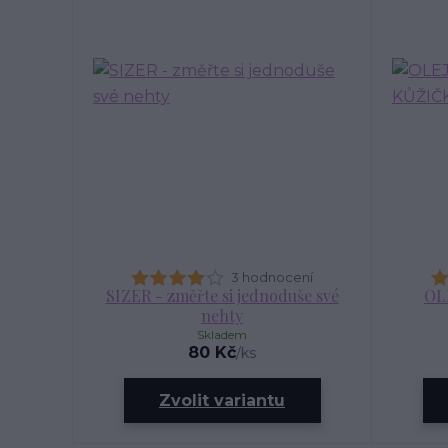
3 hodnocení
SIZER - změřte si jednoduše své
OL
nehty
Skladem
80 Kč
/
ks
Zvolit variantu