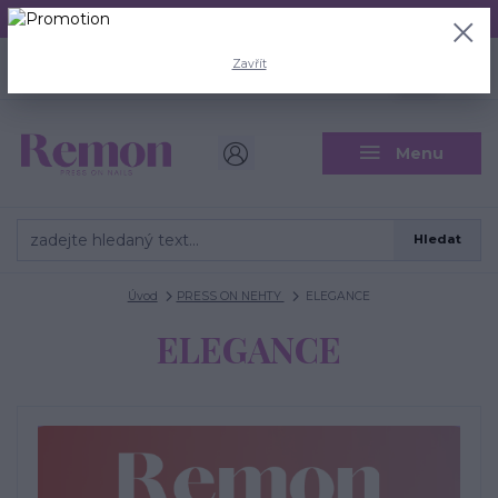
Aktuální doba odeslání je 3 - 5 pracovních dní.
+420 704 446 722
0
ks
Zavřít
CZK
0 Kč
(Po-Pá, 8-18 hod.)
Menu
Hledat
Úvod
PRESS ON NEHTY
ELEGANCE
ELEGANCE