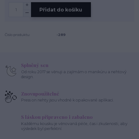
Přidat do košíku
Číslo produktu:
-289
Splněný sen
Od roku 2017 se věnuji a zajímám o manikúru a nehtový
design.
Znovupoužitelné
Press on nehty jsou vhodné k opakované aplikaci.
S láskou připraveno i zabaleno
Každému kousku je věnovaná péče, čas i zkušenosti, aby
výsledek byl perfektní.