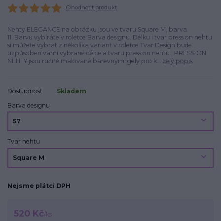
Ohodnotit produkt
Nehty ELEGANCE na obrázku jsou ve tvaru Square M, barva
11. Barvu vybíráte v roletce Barva designu. Délku i tvar press on nehtu
si můžete vybrat z několika variant v roletce Tvar.Design bude
uzpůsoben vámi vybrané délce a tvaru press on nehtu. PRESS ON
NEHTY jsou ručně malované barevnými gely pro k...
celý popis
Dostupnost
Skladem
Barva designu
Tvar nehtu
Nejsme plátci DPH
520 Kč
/
ks