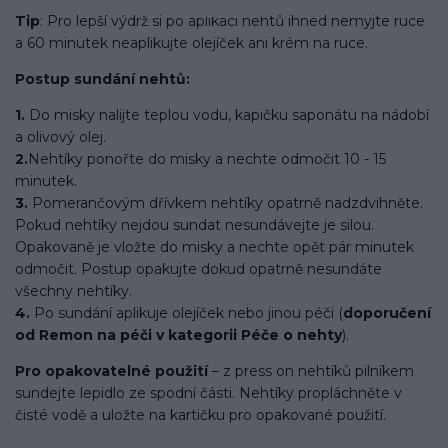
Tip
: Pro lepší výdrž si po aplikaci nehtů ihned nemyjte ruce
a 60 minutek neaplikujte olejíček ani krém na ruce.
Postup sundání nehtů:
1.
Do misky nalijte teplou vodu, kapičku saponátu na nádobí
a olivový olej.
2.
Nehtíky ponořte do misky a nechte odmočit 10 - 15
minutek.
3.
Pomerančovým dřívkem nehtíky opatrně nadzdvihněte.
Pokud nehtíky nejdou sundat nesundávejte je silou.
Opakovaně je vložte do misky a nechte opět pár minutek
odmočit. Postup opakujte dokud opatrně nesundáte
všechny nehtíky.
4.
Po sundání aplikuje olejíček nebo jinou péči (
doporučení
od Remon na péči v kategorii Péče o nehty
).
Pro opakovatelné použití
– z press on nehtíků pilníkem
sundejte lepidlo ze spodní části. Nehtíky propláchněte v
čisté vodě a uložte na kartičku pro opakované použití.