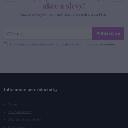
akce a slevy!
Můžete se kdykoli odhlásit. Zasíláme jednou za 14 dní.
Přihlásit se
Souhlasím se
zpracováním osobních údajů
za účelem rozesílky newsletteru.
Informace pro zákazníky
O nás
Jak nakupovat
Obchodní podmínky
Fotogalerie