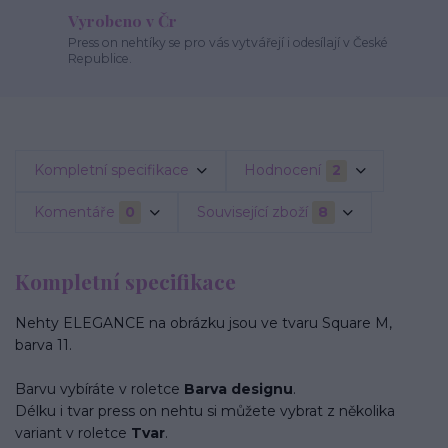
Vyrobeno v Čr
Press on nehtíky se pro vás vytvářejí i odesílají v České
Republice.
Kompletní specifikace
Hodnocení
2
Komentáře
0
Související zboží
8
Kompletní specifikace
Nehty ELEGANCE na obrázku jsou ve tvaru Square M,
barva 11.
Barvu vybíráte v roletce
Barva designu
.
Délku i tvar press on nehtu si můžete vybrat z několika
variant v roletce
Tvar
.