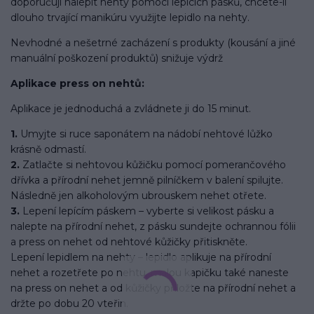
doporučuji nalepit nehty pomocí lepících pásků, chcete-li
dlouho trvající manikúru využijte lepidlo na nehty.
Nevhodné a nešetrné zacházení s produkty (kousání a jiné
manuální poškození produktů) snižuje výdrž
Aplikace press on nehtů:
Aplikace je jednoduchá a zvládnete ji do 15 minut.
1.
Umyjte si ruce saponátem na nádobí nehtové lůžko
krásně odmastí.
2.
Zatlačte si nehtovou kůžičku pomocí pomerančového
dřívka a přírodní nehet jemně pilníčkem v balení spilujte.
Následně jen alkoholovým ubrouskem nehet otřete.
3.
Lepení lepícím páskem – vyberte si velikost pásku a
nalepte na přírodní nehet, z pásku sundejte ochrannou fólii
a press on nehet od nehtové kůžičky přitiskněte.
Lepení lepidlem na nehty – lepidlo aplikuje na přírodní
nehet a rozetřete po nehtu, malou kapičku také naneste
na press on nehet a od kůžičky přiložte na přírodní nehet a
držte po dobu 20 vteřin.