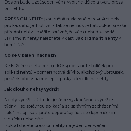
Design bude uzpůsoben vámi vybrané délce a tvaru press
on nehtu.
PRESS ON NEHTY jsou ručně malované barevnými gely
pro každého jednotlivě, a tak se nemusíte bát, pokud si vaše
přírodní nehty změříte správně, že vám nebudou sedět.
Jak změřit nehty naleznete v části
Jak si změřit nehty
v
horní liště.
Co se v balení
nachází
?
Ke každému setu nehtů (10 ks) dostanete balíček pro
aplikaci nehtů – pomerančové dřívko, alkoholový ubrousek,
pilníček, oboustranné lepící pásky a lepidlo na nehty
Jak dlouho nehty vydrží?
Nehty vydrží 1 až 14 dní (máme vyzkoušenou výdrž i 3
týdny – se správnou aplikací a se správným zacházením)
záleží na aplikaci, proto doporučuji řídit se doporučením
v balíčku nebo níže.
Pokud chcete press on nehty na jeden den/večer