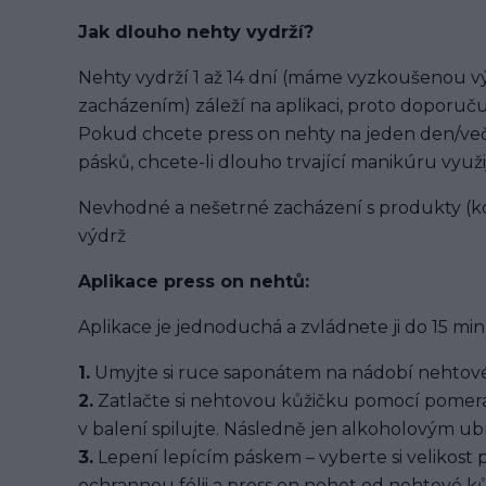
Jak dlouho nehty vydrží?
Nehty vydrží 1 až 14 dní (máme vyzkoušenou výd
zacházením) záleží na aplikaci, proto doporuču
Pokud chcete press on nehty na jeden den/več
pásků, chcete-li dlouho trvající manikúru využi
Nevhodné a nešetrné zacházení s produkty (ko
výdrž
Aplikace press on nehtů:
Aplikace je jednoduchá a zvládnete ji do 15 min
1.
Umyjte si ruce saponátem na nádobí nehtové
2.
Zatlačte si nehtovou kůžičku pomocí pomera
v balení spilujte. Následně jen alkoholovým u
3.
Lepení lepícím páskem – vyberte si velikost 
ochrannou fólii a press on nehet od nehtové kůž