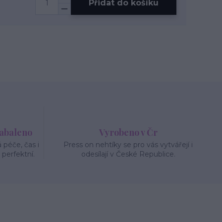
Přidat do košíku
zabaleno
Vyrobeno v Čr
péče, čas i
Press on nehtíky se pro vás vytvářejí i
 perfektní.
odesílají v České Republice.