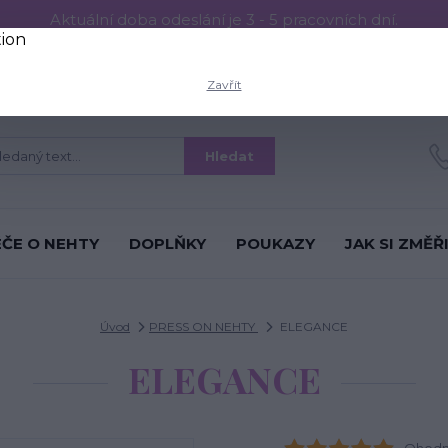
Aktuální doba odeslání je 3 - 5 pracovních dní.
RESS ON NEHTŮ
Aplikace PRESS ON NEHTŮ
O nás
Víc
Zavřít
Hledat
ÉČE O NEHTY
DOPLŇKY
POUKAZY
JAK SI ZMĚŘ
Úvod
PRESS ON NEHTY
ELEGANCE
ELEGANCE