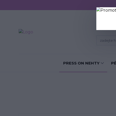
Sundání P
PRESS ON NEHTY
P