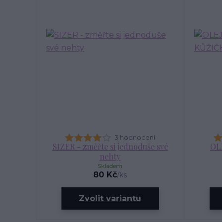
3 hodnocení
SIZER - změřte si jednoduše své
OL
nehty
Skladem
80 Kč
/
ks
Zvolit variantu