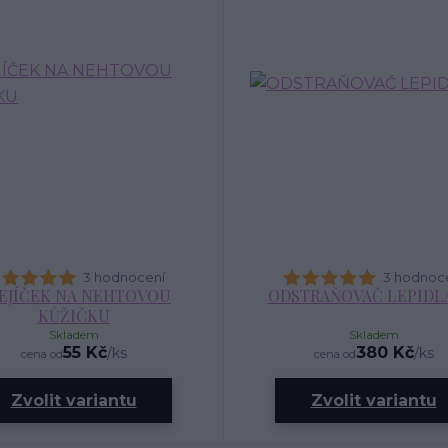
3 hodnocení
3 hodnoc
EJÍČEK NA NEHTOVOU
ODSTRAŇOVAČ LEPIDLA
KŮŽIČKU
Skladem
Skladem
55 Kč
380 Kč
/
ks
/
ks
cena od
cena od
Zvolit variantu
Zvolit variantu