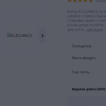
Ohodno
Nehty ELEGANCE na obrá
vybíráte v roletce Barv
z několika variant v r
a tvaru press on neht
gely pro k...
celý popis
Dostupnost
Barva designu
Tvar nehtu
Nejsme plátci DPH