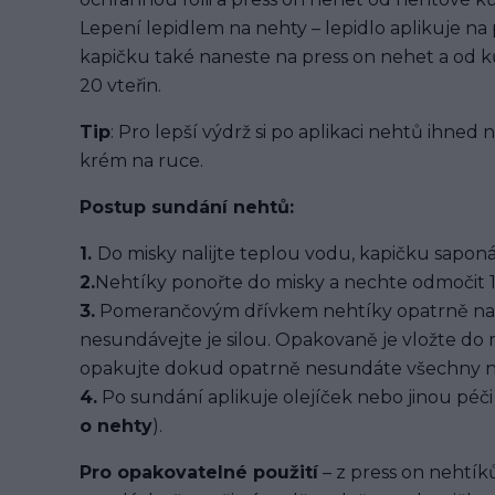
Lepení lepidlem na nehty – lepidlo aplikuje na
kapičku také naneste na press on nehet a od ků
20 vteřin.
Tip
: Pro lepší výdrž si po aplikaci nehtů ihned
krém na ruce.
Postup sundání nehtů:
1.
Do misky nalijte teplou vodu, kapičku saponát
2.
Nehtíky ponořte do misky a nechte odmočit 1
3.
Pomerančovým dřívkem nehtíky opatrně na
nesundávejte je silou. Opakovaně je vložte do
opakujte dokud opatrně nesundáte všechny n
4.
Po sundání aplikuje olejíček nebo jinou péči 
o nehty
).
Pro opakovatelné použití
– z press on nehtíků