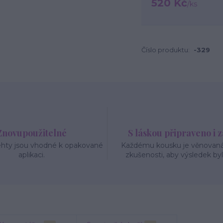
520 Kč
/
ks
Číslo produktu:
-329
Znovupoužitelné
S láskou připraveno i 
ehty jsou vhodné k opakované
Každému kousku je věnovaná 
aplikaci.
zkušenosti, aby výsledek byl