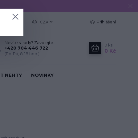
e
CZK
Přihlášení
Nevíte si rady? Zavolejte.
0
ks
+420 704 446 722
0 Kč
(Po-Pá, 8-18 hod.)
IT NEHTY
NOVINKY