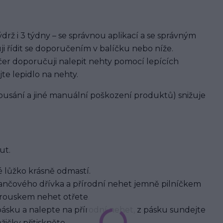
rž i 3 týdny – se správnou aplikací a se správným
ji řídit se doporučením v balíčku nebo níže.
er doporučuji nalepit nehty pomocí lepících
jte lepidlo na nehty.
usání a jiné manuální poškození produktů) snižuje
ut.
 lůžko krásně odmastí.
nčového dřívka a přírodní nehet jemně pilníčkem
brouskem nehet otřete.
pásku a nalepte na přírodní nehet, z pásku sundejte
ičky přitiskněte.