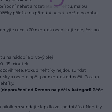
 přírodní nehet a rozetřete po nehtu, malou
žičky přiložte na přírodní nehet a držte po dobu
 nemyjte ruce a 60 minutek neaplikujte olejíček ani
u na nádobí a olivový olej.
0 - 15 minutek.
dzdvihněte. Pokud nehtíky nejdou sundat
 misky a nechte opět pár minutek odmočit. Postup
ehtíky.
(
doporučení od Remon na péči v kategorii Péče
 pilníkem sundejte lepidlo ze spodní části. Nehtíky