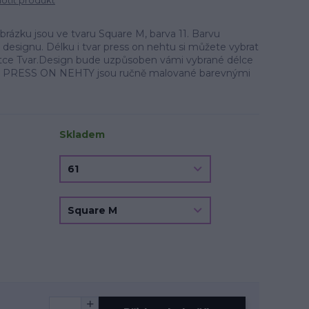
tit produkt
zku jsou ve tvaru Square M, barva 11. Barvu
a designu. Délku i tvar press on nehtu si můžete vybrat
oletce Tvar.Design bude uzpůsoben vámi vybrané délce
u. PRESS ON NEHTY jsou ručně malované barevnými
Skladem