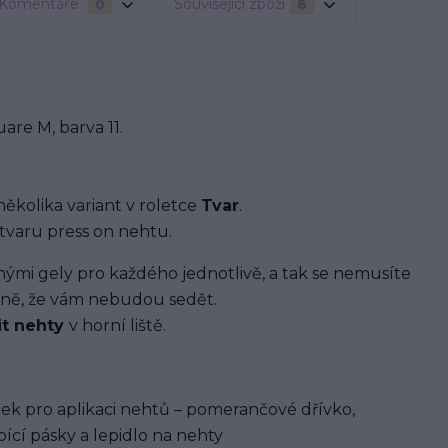
Komentáře
Související zboží
0
8
re M, barva 11.
několika variant v roletce
Tvar
.
tvaru press on nehtu.
i gely pro každého jednotlivě, a tak se nemusíte
ávně, že vám nebudou sedět.
it nehty
v horní liště.
ek pro aplikaci nehtů – pomerančové dřívko,
ící pásky a lepidlo na nehty