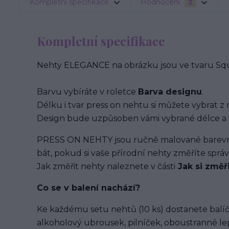
Kompletní specifikace
Hodnocení
2
Kompletní specifikace
Nehty ELEGANCE na obrázku jsou ve tvaru Squa
Barvu vybíráte v roletce
Barva designu
.
Délku i tvar press on nehtu si můžete vybrat z 
Design bude uzpůsoben vámi vybrané délce a 
PRESS ON NEHTY jsou ručně malované barevným
bát, pokud si vaše přírodní nehty změříte spr
Jak změřit nehty naleznete v části
Jak si změř
Co se v balení
nachází
?
Ke každému setu nehtů (10 ks) dostanete balíč
alkoholový ubrousek, pilníček, oboustranné lep