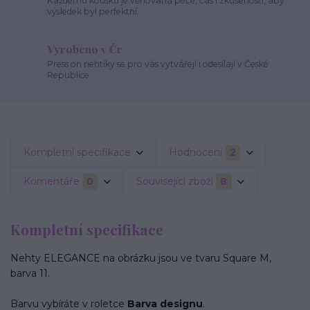
Každému kousku je věnovaná péče, čas i zkušenosti, aby
výsledek byl perfektní.
Vyrobeno v Čr
Press on nehtíky se pro vás vytvářejí i odesílají v České
Republice.
Kompletní specifikace
Hodnocení
2
Komentáře
0
Související zboží
8
Kompletní specifikace
Nehty ELEGANCE na obrázku jsou ve tvaru Square M,
barva 11.
Barvu vybíráte v roletce
Barva designu
.