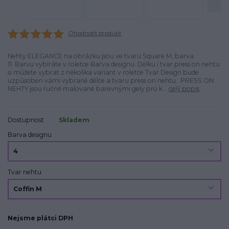
Ohodnotit produkt
Nehty ELEGANCE na obrázku jsou ve tvaru Square M, barva
11. Barvu vybíráte v roletce Barva designu. Délku i tvar press on nehtu
si můžete vybrat z několika variant v roletce Tvar.Design bude
uzpůsoben vámi vybrané délce a tvaru press on nehtu. PRESS ON
NEHTY jsou ručně malované barevnými gely pro k...
celý popis
Dostupnost
Skladem
Barva designu
Tvar nehtu
Nejsme plátci DPH