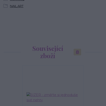
NAIL ART
Související
8
zboží