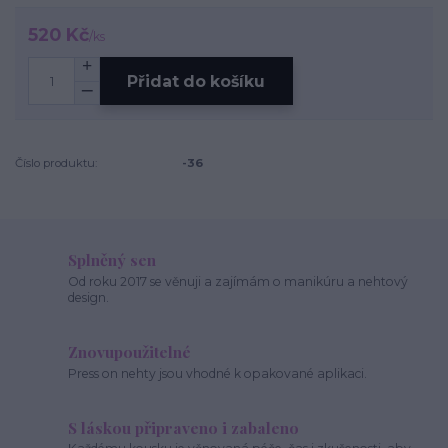
520 Kč
/
ks
Přidat do košíku
Číslo produktu:
-36
Splněný sen
Od roku 2017 se věnuji a zajímám o manikúru a nehtový
design.
Znovupoužitelné
Press on nehty jsou vhodné k opakované aplikaci.
S láskou připraveno i zabaleno