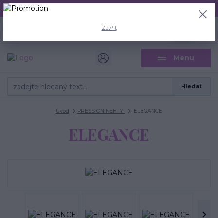
Aktuální doba odeslání je 3 - 5 pracovních dní.
+420 704 446 722
0
ks
Zavřít
CZK
0 Kč
(Po-Pá, 8-18 hod.)
Menu
Hledat
Úvod
PRESS ON NEHTY
ELEGANCE
ELEGANCE