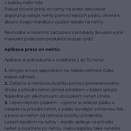
v balíčku nebo níže.
Pokud chcete press on nehty na jeden den/večer
doporučuji nalepit nehty pomocí lepících pásků, chcete-li
dlouho trvající manikúru využijte lepidlo na nehty.
Nevhodné a nešetrné zacházení s produkty (kousání a jiné
manuální poškození produktů) snižuje výdrž
Aplikace press on nehtů:
Aplikace je jednoduchá a zvládnete ji do 15 minut.
1.
Umyjte si ruce saponátem na nádobí nehtové lůžko
krásně odmastí.
2.
Zatlačte si nehtovou kůžičku pomocí pomerančového
dřívka a přírodní nehet jemně pilníčkem v balení spilujte.
Následně jen alkoholovým ubrouskem nehet otřete.
3.
Lepení lepícím páskem – vyberte si velikost pásku a
nalepte na přírodní nehet, z pásku sundejte ochrannou fólii
a press on nehet od nehtové kůžičky přitiskněte.
Lepení lepidlem na nehty – lepidlo aplikuje na přírodní
nehet a rozetřete po nehtu, malou kapičku také naneste