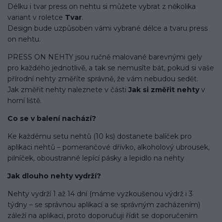
Délku i tvar press on nehtu si můžete vybrat z několika
variant v roletce
Tvar
.
Design bude uzpůsoben vámi vybrané délce a tvaru press
on nehtu.
PRESS ON NEHTY jsou ručně malované barevnými gely
pro každého jednotlivě, a tak se nemusíte bát, pokud si vaše
přírodní nehty změříte správně, že vám nebudou sedět.
Jak změřit nehty naleznete v části
Jak si změřit nehty
v
horní liště.
Co se v balení
nachází
?
Ke každému setu nehtů (10 ks) dostanete balíček pro
aplikaci nehtů – pomerančové dřívko, alkoholový ubrousek,
pilníček, oboustranné lepící pásky a lepidlo na nehty
Jak dlouho nehty vydrží?
Nehty vydrží 1 až 14 dní (máme vyzkoušenou výdrž i 3
týdny – se správnou aplikací a se správným zacházením)
záleží na aplikaci, proto doporučuji řídit se doporučením