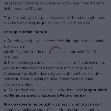
na press on nehet a od kůžičky přiložte na přírodní nehet a
držte po dobu 20 vteřin.
Tip
: Pro lepší výdrž si po aplikaci nehtů ihned nemyjte ruce
a 60 minutek neaplikujte olejíček ani krém na ruce.
Postup sundání nehtů:
1.
Do misky nalijte teplou vodu, kapičku saponátu na nádobí
a olivový olej.
2.
Nehtíky ponořte do misky a nechte odmočit 10 - 15
minutek.
3.
Pomerančovým dřívkem nehtíky opatrně nadzdvihněte.
Pokud nehtíky nejdou sundat nesundávejte je silou.
Opakovaně je vložte do misky a nechte opět pár minutek
odmočit. Postup opakujte dokud opatrně nesundáte
všechny nehtíky.
4.
Po sundání aplikuje olejíček nebo jinou péči (
doporučení
od Remon na péči v kategorii Péče o nehty
).
Pro opakovatelné použití
– z press on nehtíků pilníkem
sundejte lepidlo ze spodní části. Nehtíky propláchněte v