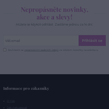
Nepropásněte novinky,
akce a slevy!
Můžete se kdykoli odhlásit. Zasíláme jednou za 14 dní.
Přihlásit se
Souhlasím se
zpracováním osobních údajů
za účelem rozesílky newsletteru.
Informace pro zákazníky
O nás
Jak nakupovat