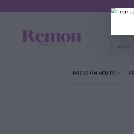
Sundání P
PRESS ON NEHTY
P