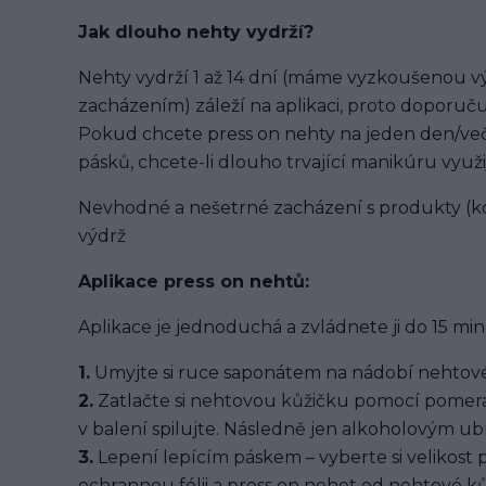
Jak dlouho nehty vydrží?
Nehty vydrží 1 až 14 dní (máme vyzkoušenou výd
zacházením) záleží na aplikaci, proto doporuču
Pokud chcete press on nehty na jeden den/več
pásků, chcete-li dlouho trvající manikúru využi
Nevhodné a nešetrné zacházení s produkty (ko
výdrž
Aplikace press on nehtů:
Aplikace je jednoduchá a zvládnete ji do 15 min
1.
Umyjte si ruce saponátem na nádobí nehtové
2.
Zatlačte si nehtovou kůžičku pomocí pomera
v balení spilujte. Následně jen alkoholovým u
3.
Lepení lepícím páskem – vyberte si velikost 
ochrannou fólii a press on nehet od nehtové kůž