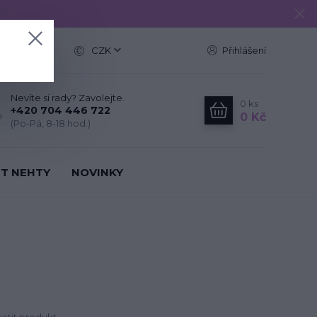
e
CZK
Přihlášení
Nevíte si rady? Zavolejte.
0
ks
+420 704 446 722
0 Kč
(Po-Pá, 8-18 hod.)
IT NEHTY
NOVINKY