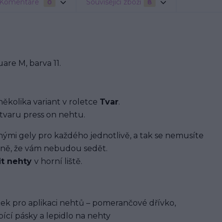
Komentáře
Související zboží
0
8
re M, barva 11.
několika variant v roletce
Tvar
.
tvaru press on nehtu.
i gely pro každého jednotlivě, a tak se nemusíte
ávně, že vám nebudou sedět.
it nehty
v horní liště.
ek pro aplikaci nehtů – pomerančové dřívko,
ící pásky a lepidlo na nehty