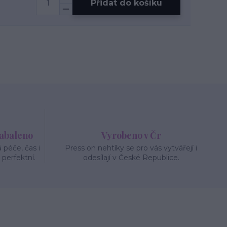
Přidat do košíku
zabaleno
Vyrobeno v Čr
péče, čas i
Press on nehtíky se pro vás vytvářejí i
 perfektní.
odesílají v České Republice.