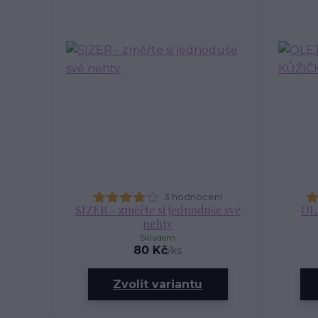
3 hodnocení
SIZER - změřte si jednoduše své
OL
nehty
Skladem
80 Kč
/
ks
Zvolit variantu