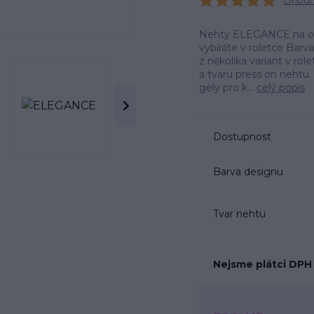
Ohodno
Nehty ELEGANCE na obrá
vybíráte v roletce Barv
z několika variant v r
a tvaru press on neht
gely pro k...
celý popis
Dostupnost
Barva designu
Tvar nehtu
Nejsme plátci DPH