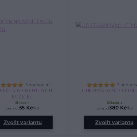
3 hodnocení
3 hodnoc
EJÍČEK NA NEHTOVOU
ODSTRAŇOVAČ LEPIDLA
KŮŽIČKU
Skladem
Skladem
55 Kč
380 Kč
/
ks
/
ks
cena od
cena od
Zvolit variantu
Zvolit variantu