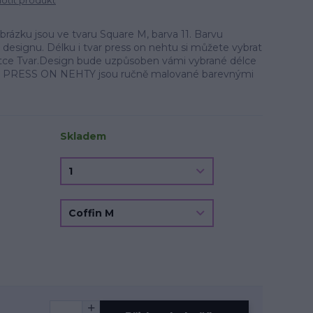
tit produkt
zku jsou ve tvaru Square M, barva 11. Barvu
a designu. Délku i tvar press on nehtu si můžete vybrat
oletce Tvar.Design bude uzpůsoben vámi vybrané délce
u. PRESS ON NEHTY jsou ručně malované barevnými
Skladem