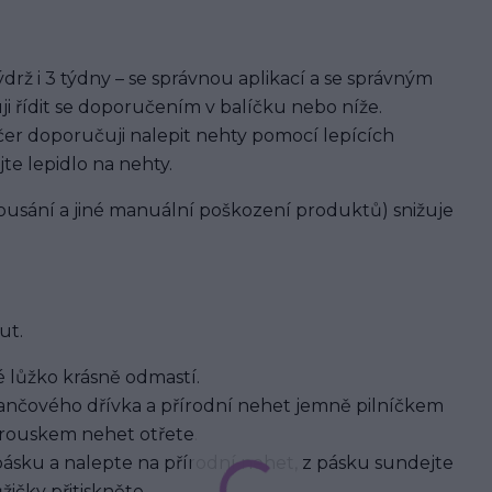
rž i 3 týdny – se správnou aplikací a se správným
ji řídit se doporučením v balíčku nebo níže.
er doporučuji nalepit nehty pomocí lepících
jte lepidlo na nehty.
usání a jiné manuální poškození produktů) snižuje
ut.
 lůžko krásně odmastí.
nčového dřívka a přírodní nehet jemně pilníčkem
brouskem nehet otřete.
pásku a nalepte na přírodní nehet, z pásku sundejte
ičky přitiskněte.