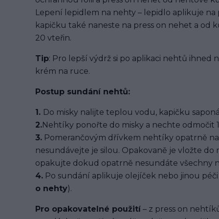
Lepení lepidlem na nehty – lepidlo aplikuje na
kapičku také naneste na press on nehet a od ků
20 vteřin.
Tip
: Pro lepší výdrž si po aplikaci nehtů ihned
krém na ruce.
Postup sundání nehtů:
1.
Do misky nalijte teplou vodu, kapičku saponát
2.
Nehtíky ponořte do misky a nechte odmočit 1
3.
Pomerančovým dřívkem nehtíky opatrně na
nesundávejte je silou. Opakovaně je vložte do
opakujte dokud opatrně nesundáte všechny n
4.
Po sundání aplikuje olejíček nebo jinou péči 
o nehty
).
Pro opakovatelné použití
– z press on nehtíků