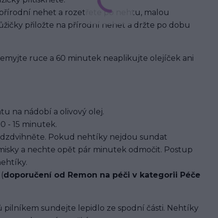
 přírodní nehet a rozetřete po nehtu, malou
žičky přiložte na přírodní nehet a držte po dobu
 nemyjte ruce a 60 minutek neaplikujte olejíček ani
u na nádobí a olivový olej.
0 - 15 minutek.
dzdvihněte. Pokud nehtíky nejdou sundat
 misky a nechte opět pár minutek odmočit. Postup
ehtíky.
(
doporučení od Remon na péči v kategorii Péče
 pilníkem sundejte lepidlo ze spodní části. Nehtíky