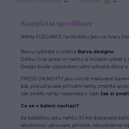
Kompletní specifikace
Hodnocení
2
Kompletní specifikace
Nehty ELEGANCE na obrázku jsou ve tvaru Squa
Barvu vybíráte v roletce
Barva designu
.
Délku i tvar press on nehtu si můžete vybrat z 
Design bude uzpůsoben vámi vybrané délce a 
PRESS ON NEHTY jsou ručně malované barevným
bát, pokud si vaše přírodní nehty změříte spr
Jak změřit nehty naleznete v části
Jak si změř
Co se v balení
nachází
?
Ke každému setu nehtů (10 ks) dostanete balíč
alkoholový ubrousek, pilníček, oboustranné lep