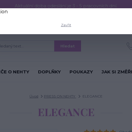
Aktuální doba odeslání je 3 - 5 pracovních dní.
RESS ON NEHTŮ
Aplikace PRESS ON NEHTŮ
O nás
Víc
Zavřít
Hledat
ÉČE O NEHTY
DOPLŇKY
POUKAZY
JAK SI ZMĚŘ
Úvod
PRESS ON NEHTY
ELEGANCE
ELEGANCE