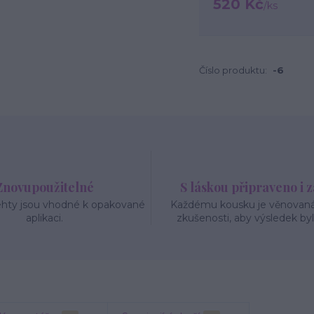
520 Kč
/
ks
Číslo produktu:
-6
Znovupoužitelné
S láskou připraveno i 
ehty jsou vhodné k opakované
Každému kousku je věnovaná 
aplikaci.
zkušenosti, aby výsledek byl