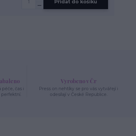
Přidat do košíku
zabaleno
Vyrobeno v Čr
péče, čas i
Press on nehtíky se pro vás vytvářejí i
 perfektní.
odesílají v České Republice.