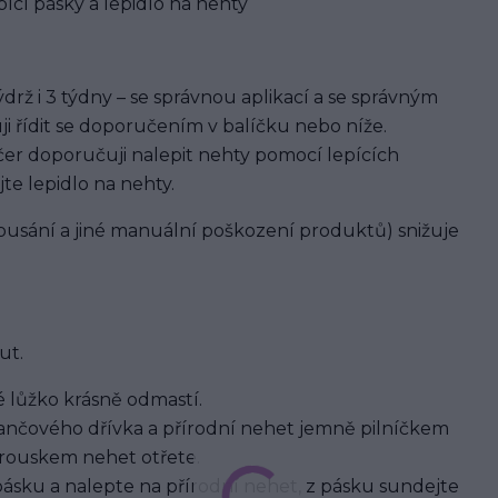
ící pásky a lepidlo na nehty
rž i 3 týdny – se správnou aplikací a se správným
ji řídit se doporučením v balíčku nebo níže.
er doporučuji nalepit nehty pomocí lepících
jte lepidlo na nehty.
usání a jiné manuální poškození produktů) snižuje
ut.
 lůžko krásně odmastí.
nčového dřívka a přírodní nehet jemně pilníčkem
brouskem nehet otřete.
pásku a nalepte na přírodní nehet, z pásku sundejte