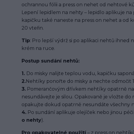
ochrannou fólii a press on nehet od nehtové kůž
Lepení lepidlem na nehty – lepidlo aplikuje na
kapičku také naneste na press on nehet a od ků
20 vteřin.
Tip
: Pro lepší výdrž si po aplikaci nehtů ihned
krém na ruce.
Postup sundání nehtů:
1.
Do misky nalijte teplou vodu, kapičku saponát
2.
Nehtíky ponořte do misky a nechte odmočit 1
3.
Pomerančovým dřívkem nehtíky opatrně na
nesundávejte je silou. Opakovaně je vložte do
opakujte dokud opatrně nesundáte všechny n
4.
Po sundání aplikuje olejíček nebo jinou péči 
o nehty
).
Pro opakovatelné použití
– z press on nehtíků