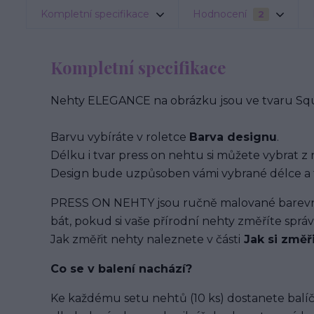
Kompletní specifikace
Hodnocení
2
Kompletní specifikace
Nehty ELEGANCE na obrázku jsou ve tvaru Squa
Barvu vybíráte v roletce
Barva designu
.
Délku i tvar press on nehtu si můžete vybrat z 
Design bude uzpůsoben vámi vybrané délce a 
PRESS ON NEHTY jsou ručně malované barevným
bát, pokud si vaše přírodní nehty změříte spr
Jak změřit nehty naleznete v části
Jak si změř
Co se v balení
nachází
?
Ke každému setu nehtů (10 ks) dostanete balíč