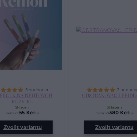
3 hodnocení
3 hodnoc
EJÍČEK NA NEHTOVOU
ODSTRAŇOVAČ LEPIDLA
KŮŽIČKU
Skladem
Skladem
55 Kč
380 Kč
/
ks
/
ks
cena od
cena od
Zvolit variantu
Zvolit variantu