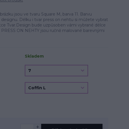
tit produkt
zku jsou ve tvaru Square M, barva 11. Barvu
a designu. Délku i tvar press on nehtu si můžete vybrat
oletce Tvar.Design bude uzpůsoben vámi vybrané délce
u. PRESS ON NEHTY jsou ručně malované barevnými
Skladem