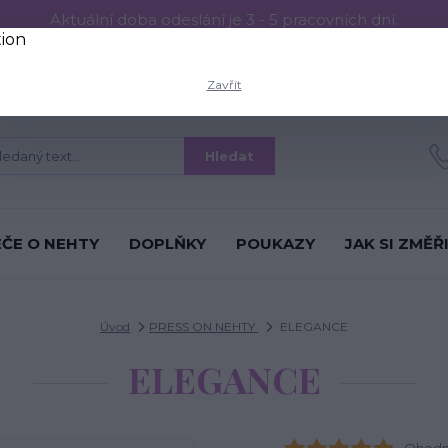
Aktuální doba odeslání je 3 - 5 pracovních dní.
RESS ON NEHTŮ
Aplikace PRESS ON NEHTŮ
O nás
Víc
Zavřít
Hledat
ÉČE O NEHTY
DOPLŇKY
POUKAZY
JAK SI ZMĚŘ
Úvod
PRESS ON NEHTY
ELEGANCE
ELEGANCE