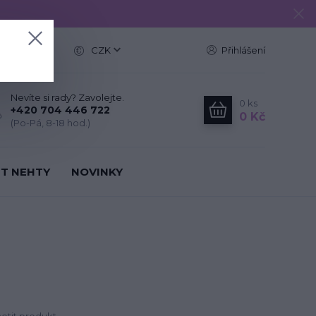
e
CZK
Přihlášení
Nevíte si rady? Zavolejte.
0
ks
+420 704 446 722
0 Kč
(Po-Pá, 8-18 hod.)
IT NEHTY
NOVINKY