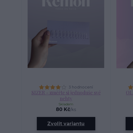
3 hodnocení
SIZER - změřte si jednoduše své
OL
nehty
Skladem
80 Kč
/
ks
Zvolit variantu