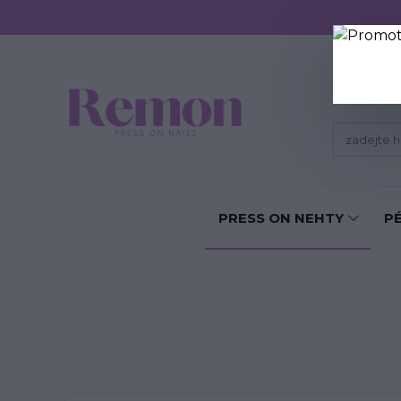
Sundání P
PRESS ON NEHTY
P