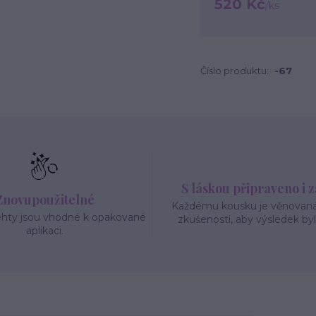
520 Kč
/
ks
Číslo produktu:
-67
S láskou připraveno i 
Znovupoužitelné
Každému kousku je věnovaná 
ehty jsou vhodné k opakované
zkušenosti, aby výsledek byl
aplikaci.