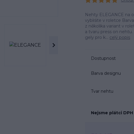
Ohodno
Nehty ELEGANCE na obrá
vybíráte v roletce Barv
z několika variant v r
a tvaru press on neht
gely pro k...
celý popis
Dostupnost
Barva designu
Tvar nehtu
Nejsme plátci DPH