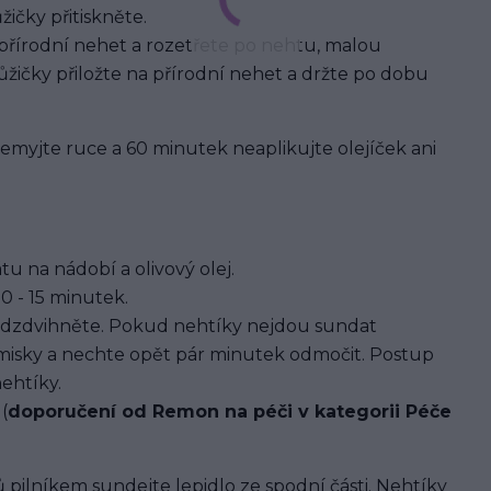
ičky přitiskněte.
 přírodní nehet a rozetřete po nehtu, malou
žičky přiložte na přírodní nehet a držte po dobu
 nemyjte ruce a 60 minutek neaplikujte olejíček ani
u na nádobí a olivový olej.
0 - 15 minutek.
dzdvihněte. Pokud nehtíky nejdou sundat
 misky a nechte opět pár minutek odmočit. Postup
ehtíky.
(
doporučení od Remon na péči v kategorii Péče
 pilníkem sundejte lepidlo ze spodní části. Nehtíky