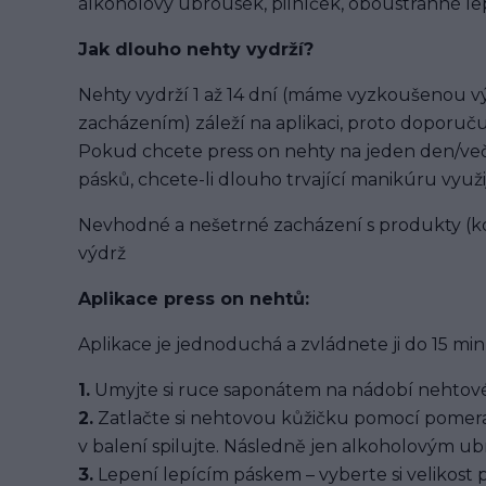
alkoholový ubrousek, pilníček, oboustranné lep
Jak dlouho nehty vydrží?
Nehty vydrží 1 až 14 dní (máme vyzkoušenou výd
zacházením) záleží na aplikaci, proto doporuču
Pokud chcete press on nehty na jeden den/več
pásků, chcete-li dlouho trvající manikúru využi
Nevhodné a nešetrné zacházení s produkty (ko
výdrž
Aplikace press on nehtů:
Aplikace je jednoduchá a zvládnete ji do 15 min
1.
Umyjte si ruce saponátem na nádobí nehtové
2.
Zatlačte si nehtovou kůžičku pomocí pomera
v balení spilujte. Následně jen alkoholovým u
3.
Lepení lepícím páskem – vyberte si velikost 