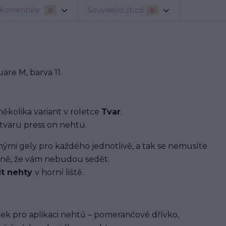
Komentáře
Související zboží
0
8
re M, barva 11.
několika variant v roletce
Tvar
.
tvaru press on nehtu.
i gely pro každého jednotlivě, a tak se nemusíte
ávně, že vám nebudou sedět.
it nehty
v horní liště.
ek pro aplikaci nehtů – pomerančové dřívko,