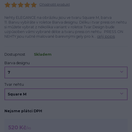
Ohodnotit produkt
Nehty ELEGANCE na obrázku jsou ve tvaru Square M, barva
11. Barvu vybíráte v roletce Barva designu. Délku i tvar press on nehtu
si můžete vybrat z několika variant v roletce Tvar.Design bude
uzpůsoben vámi vybrané délce a tvaru press on nehtu. PRESS ON
NEHTY jsou ručně malované barevnými gely pro k...
celý popis
Dostupnost
Skladem
Barva designu
Tvar nehtu
Nejsme plátci DPH
520 Kč
/
ks