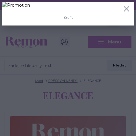
Aktuální doba odeslání je 3 - 5 pracovních dní.
+420 704 446 722
0
ks
Zavřít
CZK
0 Kč
(Po-Pá, 8-18 hod.)
Menu
Hledat
Úvod
PRESS ON NEHTY
ELEGANCE
ELEGANCE