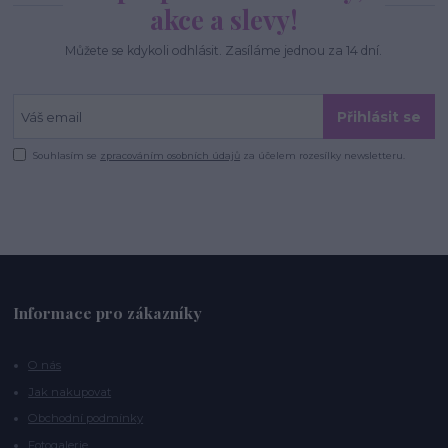
akce a slevy!
Můžete se kdykoli odhlásit. Zasíláme jednou za 14 dní.
Přihlásit se
Souhlasím se
zpracováním osobních údajů
za účelem rozesílky newsletteru.
Informace pro zákazníky
O nás
Jak nakupovat
Obchodní podmínky
Fotogalerie