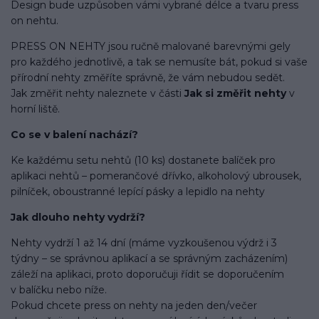
Design bude uzpůsoben vámi vybrané délce a tvaru press
on nehtu.
PRESS ON NEHTY jsou ručně malované barevnými gely
pro každého jednotlivě, a tak se nemusíte bát, pokud si vaše
přírodní nehty změříte správně, že vám nebudou sedět.
Jak změřit nehty naleznete v části
Jak si změřit nehty
v
horní liště.
Co se v balení
nachází
?
Ke každému setu nehtů (10 ks) dostanete balíček pro
aplikaci nehtů – pomerančové dřívko, alkoholový ubrousek,
pilníček, oboustranné lepící pásky a lepidlo na nehty
Jak dlouho nehty vydrží?
Nehty vydrží 1 až 14 dní (máme vyzkoušenou výdrž i 3
týdny – se správnou aplikací a se správným zacházením)
záleží na aplikaci, proto doporučuji řídit se doporučením
v balíčku nebo níže.
Pokud chcete press on nehty na jeden den/večer