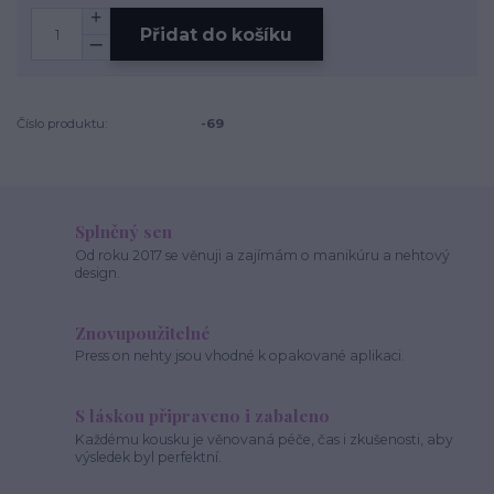
Přidat do košíku
Číslo produktu:
-69
Splněný sen
Od roku 2017 se věnuji a zajímám o manikúru a nehtový
design.
Znovupoužitelné
Press on nehty jsou vhodné k opakované aplikaci.
S láskou připraveno i zabaleno
Každému kousku je věnovaná péče, čas i zkušenosti, aby
výsledek byl perfektní.