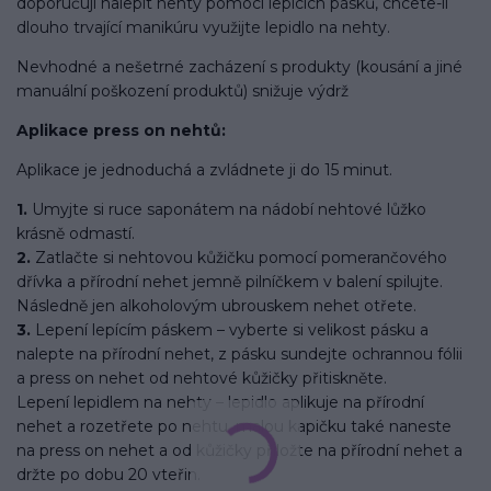
doporučuji nalepit nehty pomocí lepících pásků, chcete-li
dlouho trvající manikúru využijte lepidlo na nehty.
Nevhodné a nešetrné zacházení s produkty (kousání a jiné
manuální poškození produktů) snižuje výdrž
Aplikace press on nehtů:
Aplikace je jednoduchá a zvládnete ji do 15 minut.
1.
Umyjte si ruce saponátem na nádobí nehtové lůžko
krásně odmastí.
2.
Zatlačte si nehtovou kůžičku pomocí pomerančového
dřívka a přírodní nehet jemně pilníčkem v balení spilujte.
Následně jen alkoholovým ubrouskem nehet otřete.
3.
Lepení lepícím páskem – vyberte si velikost pásku a
nalepte na přírodní nehet, z pásku sundejte ochrannou fólii
a press on nehet od nehtové kůžičky přitiskněte.
Lepení lepidlem na nehty – lepidlo aplikuje na přírodní
nehet a rozetřete po nehtu, malou kapičku také naneste
na press on nehet a od kůžičky přiložte na přírodní nehet a
držte po dobu 20 vteřin.