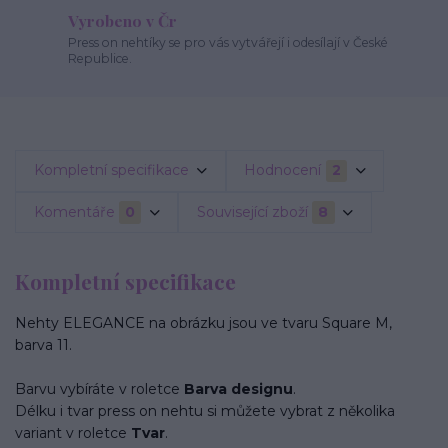
Vyrobeno v Čr
Press on nehtíky se pro vás vytvářejí i odesílají v České
Republice.
Kompletní specifikace
Hodnocení
2
Komentáře
0
Související zboží
8
Kompletní specifikace
Nehty ELEGANCE na obrázku jsou ve tvaru Square M,
barva 11.
Barvu vybíráte v roletce
Barva designu
.
Délku i tvar press on nehtu si můžete vybrat z několika
variant v roletce
Tvar
.