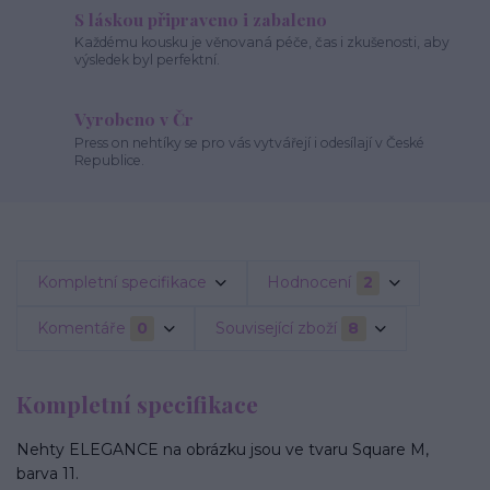
S láskou připraveno i zabaleno
Každému kousku je věnovaná péče, čas i zkušenosti, aby
výsledek byl perfektní.
Vyrobeno v Čr
Press on nehtíky se pro vás vytvářejí i odesílají v České
Republice.
Kompletní specifikace
Hodnocení
2
Komentáře
0
Související zboží
8
Kompletní specifikace
Nehty ELEGANCE na obrázku jsou ve tvaru Square M,
barva 11.