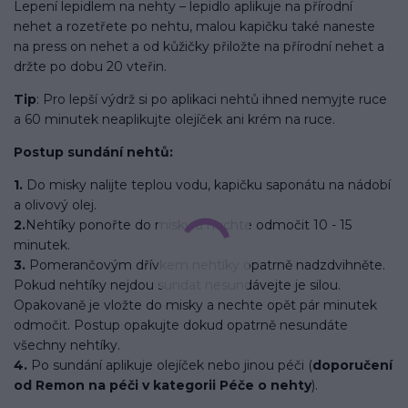
Lepení lepidlem na nehty – lepidlo aplikuje na přírodní
nehet a rozetřete po nehtu, malou kapičku také naneste
na press on nehet a od kůžičky přiložte na přírodní nehet a
držte po dobu 20 vteřin.
Tip
: Pro lepší výdrž si po aplikaci nehtů ihned nemyjte ruce
a 60 minutek neaplikujte olejíček ani krém na ruce.
Postup sundání nehtů:
1.
Do misky nalijte teplou vodu, kapičku saponátu na nádobí
a olivový olej.
2.
Nehtíky ponořte do misky a nechte odmočit 10 - 15
minutek.
3.
Pomerančovým dřívkem nehtíky opatrně nadzdvihněte.
Pokud nehtíky nejdou sundat nesundávejte je silou.
Opakovaně je vložte do misky a nechte opět pár minutek
odmočit. Postup opakujte dokud opatrně nesundáte
všechny nehtíky.
4.
Po sundání aplikuje olejíček nebo jinou péči (
doporučení
od Remon na péči v kategorii Péče o nehty
).