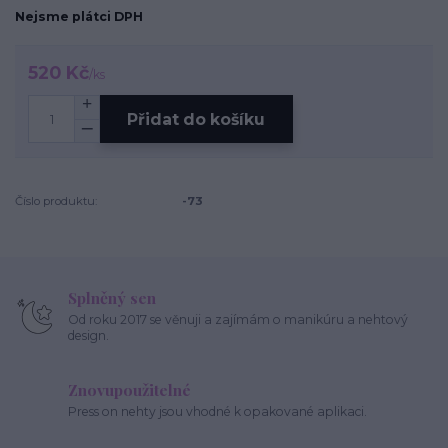
Nejsme plátci DPH
520 Kč
/
ks
Přidat do košíku
Číslo produktu:
-73
Splněný sen
Od roku 2017 se věnuji a zajímám o manikúru a nehtový
design.
Znovupoužitelné
Press on nehty jsou vhodné k opakované aplikaci.