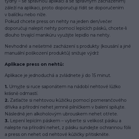
týdny – se správnou aplikací a se správným zacházením)
záleží na aplikaci, proto doporučuji řídit se doporučením
v balíčku nebo níže.
Pokud chcete press on nehty na jeden den/večer
doporučuji nalepit nehty pomocí lepících pásků, chcete-li
dlouho trvající manikúru využijte lepidlo na nehty.
Nevhodné a nešetrné zacházení s produkty (kousání a jiné
manuální poškození produktů) snižuje výdrž
Aplikace press on nehtů:
Aplikace je jednoduchá a zvládnete ji do 15 minut.
1.
Umyjte si ruce saponátem na nádobí nehtové lůžko
krásně odmastí.
2.
Zatlačte si nehtovou kůžičku pomocí pomerančového
dřívka a přírodní nehet jemně pilníčkem v balení spilujte.
Následně jen alkoholovým ubrouskem nehet otřete.
3.
Lepení lepícím páskem – vyberte si velikost pásku a
nalepte na přírodní nehet, z pásku sundejte ochrannou fólii
a press on nehet od nehtové kůžičky přitiskněte.