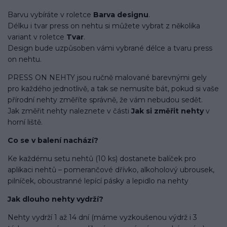
Barvu vybíráte v roletce
Barva designu
.
Délku i tvar press on nehtu si můžete vybrat z několika
variant v roletce
Tvar
.
Design bude uzpůsoben vámi vybrané délce a tvaru press
on nehtu.
PRESS ON NEHTY jsou ručně malované barevnými gely
pro každého jednotlivě, a tak se nemusíte bát, pokud si vaše
přírodní nehty změříte správně, že vám nebudou sedět.
Jak změřit nehty naleznete v části
Jak si změřit nehty
v
horní liště.
Co se v balení
nachází
?
Ke každému setu nehtů (10 ks) dostanete balíček pro
aplikaci nehtů – pomerančové dřívko, alkoholový ubrousek,
pilníček, oboustranné lepící pásky a lepidlo na nehty
Jak dlouho nehty vydrží?
Nehty vydrží 1 až 14 dní (máme vyzkoušenou výdrž i 3