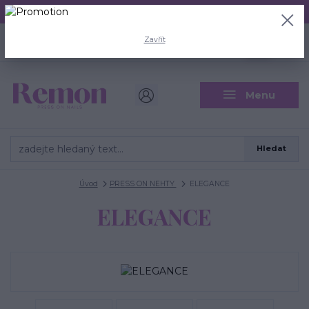
Aktuální doba odeslání je 3 - 5 pracovních dní.
+420 704 446 722
0
ks
Zavřít
CZK
0 Kč
(Po-Pá, 8-18 hod.)
Menu
Hledat
Úvod
PRESS ON NEHTY
ELEGANCE
ELEGANCE