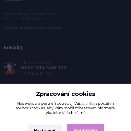
Monika Guthová, IČO: 74775596
Slepá 24, 439 26 Libčeves
Odpovědná osoba: Monika Guthová
Kontakty
Monika Guthová
+420 704 446 722
(Po-Pá, 8-18 hod.)
info@remon.cz
Zpracování cookies
Náš e-shop a partneři potřebují Váš
souhlas
s použitím
souborů cookies, aby Vám mohli zobrazovat informace
týkající se Vašich zájmů.
Souhlasím
Nastavení