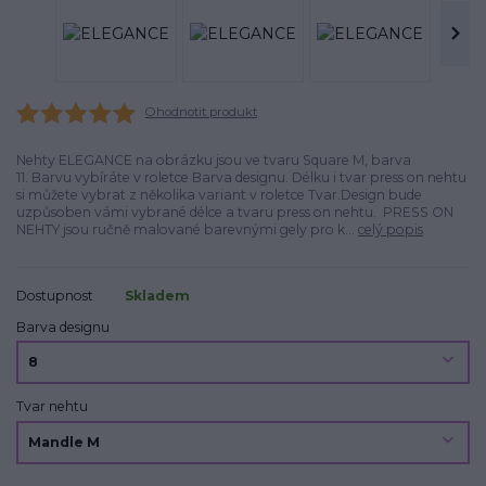
Ohodnotit produkt
Nehty ELEGANCE na obrázku jsou ve tvaru Square M, barva
11. Barvu vybíráte v roletce Barva designu. Délku i tvar press on nehtu
si můžete vybrat z několika variant v roletce Tvar.Design bude
uzpůsoben vámi vybrané délce a tvaru press on nehtu. PRESS ON
NEHTY jsou ručně malované barevnými gely pro k...
celý popis
Dostupnost
Skladem
Barva designu
Tvar nehtu