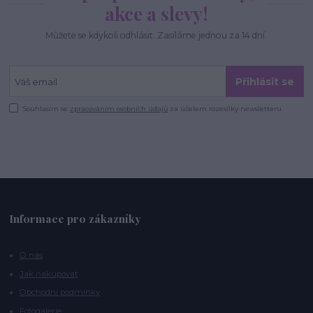
akce a slevy!
Můžete se kdykoli odhlásit. Zasíláme jednou za 14 dní.
Přihlásit se
Souhlasím se
zpracováním osobních údajů
za účelem rozesílky newsletteru.
Informace pro zákazníky
O nás
Jak nakupovat
Obchodní podmínky
Fotogalerie