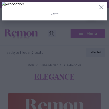
Aktuální doba odeslání je 3 - 5 pracovních dní.
+420 704 446 722
0
ks
Zavřít
CZK
0 Kč
(Po-Pá, 8-18 hod.)
Menu
Hledat
Úvod
PRESS ON NEHTY
ELEGANCE
ELEGANCE