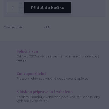
Přidat do košíku
Číslo produktu:
-79
Splněný sen
Od roku 2017 se věnuji a zajímám o manikúru a nehtový
design.
Znovupoužitelné
Press on nehty jsou vhodné k opakované aplikaci.
S láskou připraveno i zabaleno
Každému kousku je věnovaná péče, čas i zkušenosti, aby
výsledek byl perfektní.