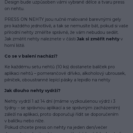
Design bude uzpůsoben vámi vybrané délce a tvaru press
on nehtu.
PRESS ON NEHTY jsou ručně malované barevnými gely
pro každého jednotlivě, a tak se nemusíte bát, pokud si vaše
přírodní nehty změříte správně, že vám nebudou sedět.
Jak změřit nehty naleznete v části
Jak si změřit nehty
v
horní liště.
Co se v balení
nachází
?
Ke každému setu nehtů (10 ks) dostanete balíček pro
aplikaci nehtů – pomerančové dřívko, alkoholový ubrousek,
pilníček, oboustranné lepící pásky a lepidlo na nehty
Jak dlouho nehty vydrží?
Nehty vydrží 1 až 14 dní (máme vyzkoušenou výdrž i 3
týdny – se správnou aplikací a se správným zacházením)
záleží na aplikaci, proto doporučuji řídit se doporučením
v balíčku nebo níže.
Pokud chcete press on nehty na jeden den/večer