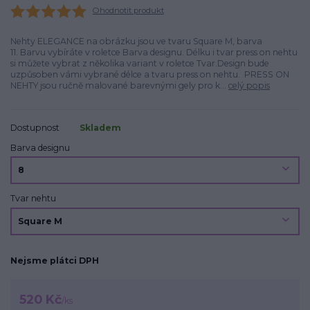
Ohodnotit produkt
Nehty ELEGANCE na obrázku jsou ve tvaru Square M, barva
11. Barvu vybíráte v roletce Barva designu. Délku i tvar press on nehtu
si můžete vybrat z několika variant v roletce Tvar.Design bude
uzpůsoben vámi vybrané délce a tvaru press on nehtu. PRESS ON
NEHTY jsou ručně malované barevnými gely pro k...
celý popis
Dostupnost
Skladem
Barva designu
Tvar nehtu
Nejsme plátci DPH
520 Kč
/
ks