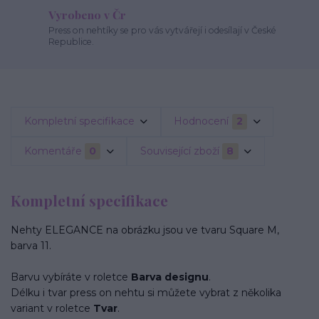
Vyrobeno v Čr
Press on nehtíky se pro vás vytvářejí i odesílají v České
Republice.
Kompletní specifikace
Hodnocení
2
Komentáře
0
Související zboží
8
Kompletní specifikace
Nehty ELEGANCE na obrázku jsou ve tvaru Square M,
barva 11.
Barvu vybíráte v roletce
Barva designu
.
Délku i tvar press on nehtu si můžete vybrat z několika
variant v roletce
Tvar
.