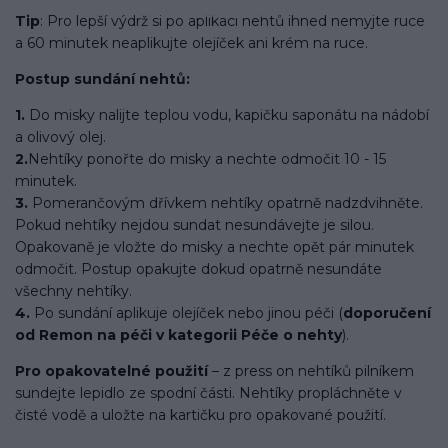
Tip
: Pro lepší výdrž si po aplikaci nehtů ihned nemyjte ruce
a 60 minutek neaplikujte olejíček ani krém na ruce.
Postup sundání nehtů:
1.
Do misky nalijte teplou vodu, kapičku saponátu na nádobí
a olivový olej.
2.
Nehtíky ponořte do misky a nechte odmočit 10 - 15
minutek.
3.
Pomerančovým dřívkem nehtíky opatrně nadzdvihněte.
Pokud nehtíky nejdou sundat nesundávejte je silou.
Opakovaně je vložte do misky a nechte opět pár minutek
odmočit. Postup opakujte dokud opatrně nesundáte
všechny nehtíky.
4.
Po sundání aplikuje olejíček nebo jinou péči (
doporučení
od Remon na péči v kategorii Péče o nehty
).
Pro opakovatelné použití
– z press on nehtíků pilníkem
sundejte lepidlo ze spodní části. Nehtíky propláchněte v
čisté vodě a uložte na kartičku pro opakované použití.