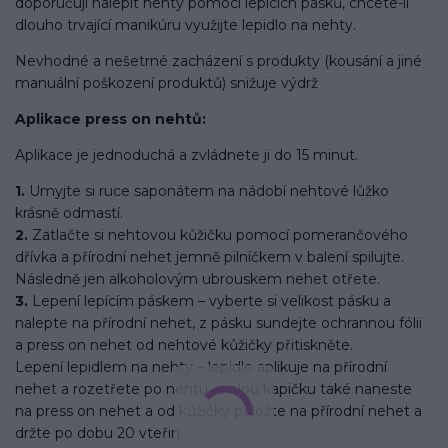
doporučuji nalepit nehty pomocí lepících pásků, chcete-li
dlouho trvající manikúru využijte lepidlo na nehty.
Nevhodné a nešetrné zacházení s produkty (kousání a jiné
manuální poškození produktů) snižuje výdrž
Aplikace press on nehtů:
Aplikace je jednoduchá a zvládnete ji do 15 minut.
1.
Umyjte si ruce saponátem na nádobí nehtové lůžko
krásně odmastí.
2.
Zatlačte si nehtovou kůžičku pomocí pomerančového
dřívka a přírodní nehet jemně pilníčkem v balení spilujte.
Následně jen alkoholovým ubrouskem nehet otřete.
3.
Lepení lepícím páskem – vyberte si velikost pásku a
nalepte na přírodní nehet, z pásku sundejte ochrannou fólii
a press on nehet od nehtové kůžičky přitiskněte.
Lepení lepidlem na nehty – lepidlo aplikuje na přírodní
nehet a rozetřete po nehtu, malou kapičku také naneste
na press on nehet a od kůžičky přiložte na přírodní nehet a
držte po dobu 20 vteřin.