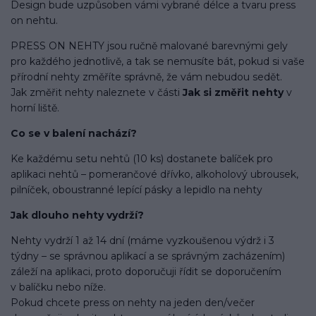
Design bude uzpůsoben vámi vybrané délce a tvaru press
on nehtu.
PRESS ON NEHTY jsou ručně malované barevnými gely
pro každého jednotlivě, a tak se nemusíte bát, pokud si vaše
přírodní nehty změříte správně, že vám nebudou sedět.
Jak změřit nehty naleznete v části
Jak si změřit nehty
v
horní liště.
Co se v balení
nachází
?
Ke každému setu nehtů (10 ks) dostanete balíček pro
aplikaci nehtů – pomerančové dřívko, alkoholový ubrousek,
pilníček, oboustranné lepící pásky a lepidlo na nehty
Jak dlouho nehty vydrží?
Nehty vydrží 1 až 14 dní (máme vyzkoušenou výdrž i 3
týdny – se správnou aplikací a se správným zacházením)
záleží na aplikaci, proto doporučuji řídit se doporučením
v balíčku nebo níže.
Pokud chcete press on nehty na jeden den/večer