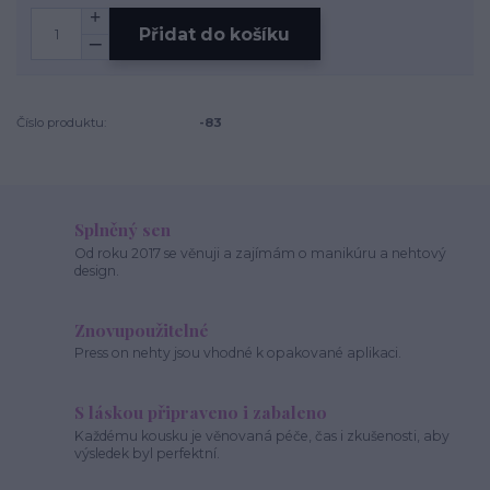
Přidat do košíku
Číslo produktu:
-83
Splněný sen
Od roku 2017 se věnuji a zajímám o manikúru a nehtový
design.
Znovupoužitelné
Press on nehty jsou vhodné k opakované aplikaci.
S láskou připraveno i zabaleno
Každému kousku je věnovaná péče, čas i zkušenosti, aby
výsledek byl perfektní.