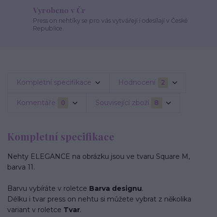
Vyrobeno v Čr
Press on nehtíky se pro vás vytvářejí i odesílají v České
Republice.
Kompletní specifikace
Hodnocení
2
Komentáře
0
Související zboží
8
Kompletní specifikace
Nehty ELEGANCE na obrázku jsou ve tvaru Square M,
barva 11.
Barvu vybíráte v roletce
Barva designu
.
Délku i tvar press on nehtu si můžete vybrat z několika
variant v roletce
Tvar
.