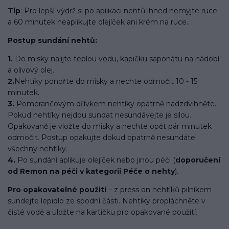
Tip
: Pro lepší výdrž si po aplikaci nehtů ihned nemyjte ruce
a 60 minutek neaplikujte olejíček ani krém na ruce.
Postup sundání nehtů:
1.
Do misky nalijte teplou vodu, kapičku saponátu na nádobí
a olivový olej.
2.
Nehtíky ponořte do misky a nechte odmočit 10 - 15
minutek.
3.
Pomerančovým dřívkem nehtíky opatrně nadzdvihněte.
Pokud nehtíky nejdou sundat nesundávejte je silou.
Opakovaně je vložte do misky a nechte opět pár minutek
odmočit. Postup opakujte dokud opatrně nesundáte
všechny nehtíky.
4.
Po sundání aplikuje olejíček nebo jinou péči (
doporučení
od Remon na péči v kategorii Péče o nehty
).
Pro opakovatelné použití
– z press on nehtíků pilníkem
sundejte lepidlo ze spodní části. Nehtíky propláchněte v
čisté vodě a uložte na kartičku pro opakované použití.