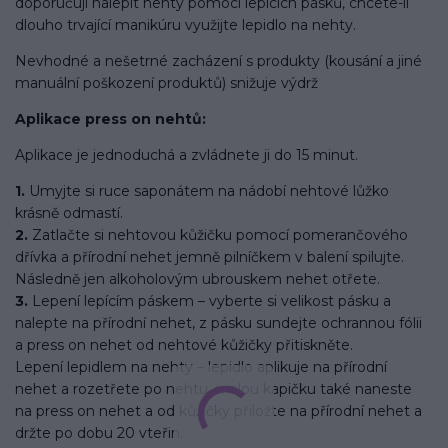
doporučuji nalepit nehty pomocí lepících pásků, chcete-li
dlouho trvající manikúru využijte lepidlo na nehty.
Nevhodné a nešetrné zacházení s produkty (kousání a jiné
manuální poškození produktů) snižuje výdrž
Aplikace press on nehtů:
Aplikace je jednoduchá a zvládnete ji do 15 minut.
1.
Umyjte si ruce saponátem na nádobí nehtové lůžko
krásně odmastí.
2.
Zatlačte si nehtovou kůžičku pomocí pomerančového
dřívka a přírodní nehet jemně pilníčkem v balení spilujte.
Následně jen alkoholovým ubrouskem nehet otřete.
3.
Lepení lepícím páskem – vyberte si velikost pásku a
nalepte na přírodní nehet, z pásku sundejte ochrannou fólii
a press on nehet od nehtové kůžičky přitiskněte.
Lepení lepidlem na nehty – lepidlo aplikuje na přírodní
nehet a rozetřete po nehtu, malou kapičku také naneste
na press on nehet a od kůžičky přiložte na přírodní nehet a
držte po dobu 20 vteřin.