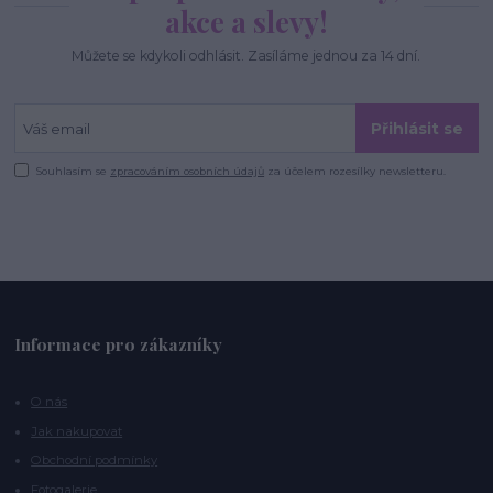
akce a slevy!
Můžete se kdykoli odhlásit. Zasíláme jednou za 14 dní.
Přihlásit se
Souhlasím se
zpracováním osobních údajů
za účelem rozesílky newsletteru.
Informace pro zákazníky
O nás
Jak nakupovat
Obchodní podmínky
Fotogalerie