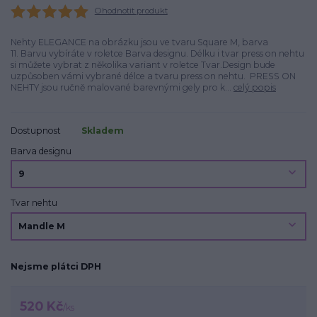
Ohodnotit produkt
Nehty ELEGANCE na obrázku jsou ve tvaru Square M, barva
11. Barvu vybíráte v roletce Barva designu. Délku i tvar press on nehtu
si můžete vybrat z několika variant v roletce Tvar.Design bude
uzpůsoben vámi vybrané délce a tvaru press on nehtu. PRESS ON
NEHTY jsou ručně malované barevnými gely pro k...
celý popis
Dostupnost
Skladem
Barva designu
Tvar nehtu
Nejsme plátci DPH
520 Kč
/
ks