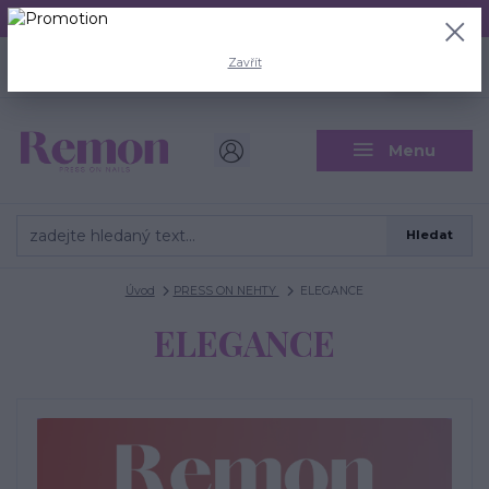
Aktuální doba odeslání je 3 - 5 pracovních dní.
+420 704 446 722
0
ks
Zavřít
CZK
0 Kč
(Po-Pá, 8-18 hod.)
Menu
Hledat
Úvod
PRESS ON NEHTY
ELEGANCE
ELEGANCE