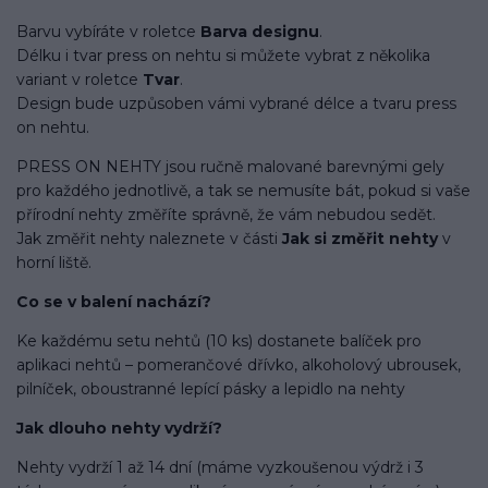
Barvu vybíráte v roletce
Barva designu
.
Délku i tvar press on nehtu si můžete vybrat z několika
variant v roletce
Tvar
.
Design bude uzpůsoben vámi vybrané délce a tvaru press
on nehtu.
PRESS ON NEHTY jsou ručně malované barevnými gely
pro každého jednotlivě, a tak se nemusíte bát, pokud si vaše
přírodní nehty změříte správně, že vám nebudou sedět.
Jak změřit nehty naleznete v části
Jak si změřit nehty
v
horní liště.
Co se v balení
nachází
?
Ke každému setu nehtů (10 ks) dostanete balíček pro
aplikaci nehtů – pomerančové dřívko, alkoholový ubrousek,
pilníček, oboustranné lepící pásky a lepidlo na nehty
Jak dlouho nehty vydrží?
Nehty vydrží 1 až 14 dní (máme vyzkoušenou výdrž i 3