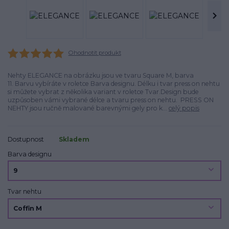
Ohodnotit produkt
Nehty ELEGANCE na obrázku jsou ve tvaru Square M, barva
11. Barvu vybíráte v roletce Barva designu. Délku i tvar press on nehtu
si můžete vybrat z několika variant v roletce Tvar.Design bude
uzpůsoben vámi vybrané délce a tvaru press on nehtu. PRESS ON
NEHTY jsou ručně malované barevnými gely pro k...
celý popis
Dostupnost
Skladem
Barva designu
Tvar nehtu