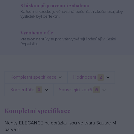
S láskou připraveno i zabaleno
Každému kousku je věnovaná péče, čas i zkušenosti, aby
výsledek byl perfektní.
Vyrobeno v Čr
Press on nehtíky se pro vás vytvářejí i odesílají v České
Republice.
Kompletní specifikace
Hodnocení
2
Komentáře
0
Související zboží
8
Kompletní specifikace
Nehty ELEGANCE na obrázku jsou ve tvaru Square M,
barva 11.