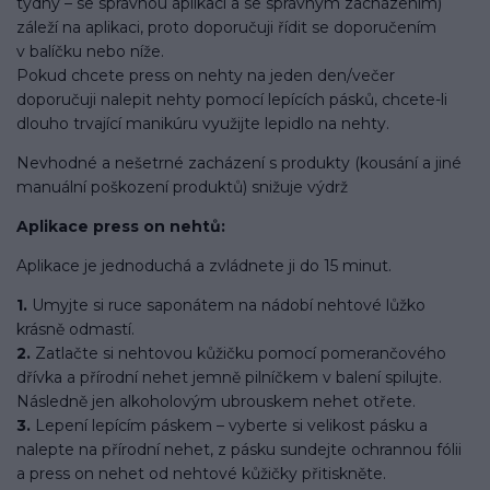
týdny – se správnou aplikací a se správným zacházením)
záleží na aplikaci, proto doporučuji řídit se doporučením
v balíčku nebo níže.
Pokud chcete press on nehty na jeden den/večer
doporučuji nalepit nehty pomocí lepících pásků, chcete-li
dlouho trvající manikúru využijte lepidlo na nehty.
Nevhodné a nešetrné zacházení s produkty (kousání a jiné
manuální poškození produktů) snižuje výdrž
Aplikace press on nehtů:
Aplikace je jednoduchá a zvládnete ji do 15 minut.
1.
Umyjte si ruce saponátem na nádobí nehtové lůžko
krásně odmastí.
2.
Zatlačte si nehtovou kůžičku pomocí pomerančového
dřívka a přírodní nehet jemně pilníčkem v balení spilujte.
Následně jen alkoholovým ubrouskem nehet otřete.
3.
Lepení lepícím páskem – vyberte si velikost pásku a
nalepte na přírodní nehet, z pásku sundejte ochrannou fólii
a press on nehet od nehtové kůžičky přitiskněte.