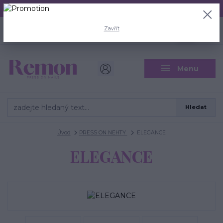
Aktuální doba odeslání je 3 - 5 pracovních dní.
+420 704 446 722
0
ks
Zavřít
CZK
0 Kč
(Po-Pá, 8-18 hod.)
Menu
Hledat
Úvod
PRESS ON NEHTY
ELEGANCE
ELEGANCE