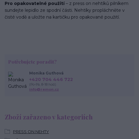
Pro opakovatelné použití
– z press on nehtíků pilníkem
sundejte lepidlo ze spodní části. Nehtíky propláchněte v
čisté vodě a uložte na kartičku pro opakované použití.
Potřebujete poradit?
Monika Guthová
+420 704 446 722
(Po-Pá, 8-18 hod.)
info@remon.cz
Zboží zařazeno v kategoriích
PRESS ON NEHTY