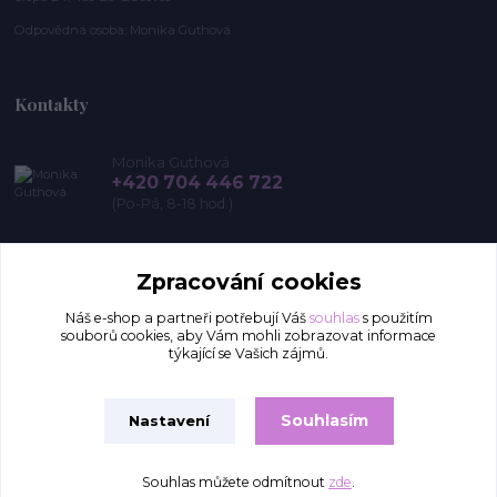
Odpovědná osoba: Monika Guthová
Kontakty
Monika Guthová
+420 704 446 722
(Po-Pá, 8-18 hod.)
info@remon.cz
Zpracování cookies
Náš e-shop a partneři potřebují Váš
souhlas
s použitím
souborů cookies, aby Vám mohli zobrazovat informace
týkající se Vašich zájmů.
Souhlasím
Nastavení
Upravit sběr cookies.
Souhlas můžete odmítnout
zde
.
Vytvořeno na
Eshop-rychle.cz