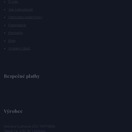
O nás
Jak nakupovat
Obchodní podmínky
Fotogalerie
Kontakty
Blog
Vrácení zboží
Bezpečné platby
Výrobce
Monika Guthová, IČO: 74775596
Slepá 24, 439 26 Libčeves