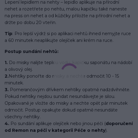
Lepení lepidlem na nehty – lepidlo aplikuje na přírodní
nehet a rozetřete po nehtu, malou kapičku také naneste
na press on nehet a od kůžičky přiložte na přírodní nehet a
držte po dobu 20 vteřin.
Tip
: Pro lepší výdrž si po aplikaci nehtů ihned nemyjte ruce
a 60 minutek neaplikujte olejíček ani krém na ruce.
Postup sundání nehtů:
1.
Do misky nalijte teplou vodu, kapičku saponátu na nádobí
a olivový olej.
2.
Nehtíky ponořte do misky a nechte odmočit 10 - 15
minutek.
3.
Pomerančovým dřívkem nehtíky opatrně nadzdvihněte.
Pokud nehtíky nejdou sundat nesundávejte je silou.
Opakovaně je vložte do misky a nechte opět pár minutek
odmočit. Postup opakujte dokud opatrně nesundáte
všechny nehtíky.
4.
Po sundání aplikuje olejíček nebo jinou péči (
doporučení
od Remon na péči v kategorii Péče o nehty
).