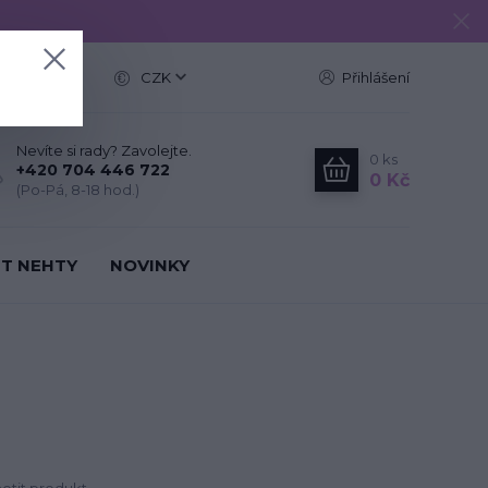
e
CZK
Přihlášení
Nevíte si rady? Zavolejte.
0
ks
+420 704 446 722
0 Kč
(Po-Pá, 8-18 hod.)
IT NEHTY
NOVINKY