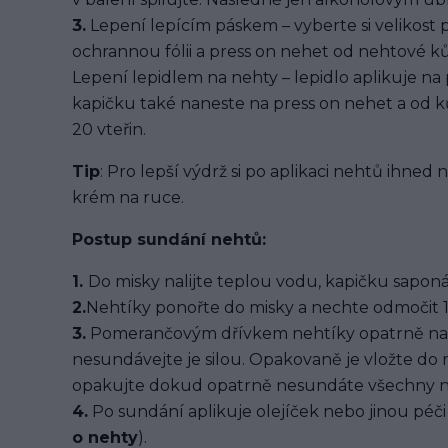
3.
Lepení lepícím páskem – vyberte si velikost 
ochrannou fólii a press on nehet od nehtové kůž
Lepení lepidlem na nehty – lepidlo aplikuje na
kapičku také naneste na press on nehet a od ků
20 vteřin.
Tip
: Pro lepší výdrž si po aplikaci nehtů ihned
krém na ruce.
Postup sundání nehtů:
1.
Do misky nalijte teplou vodu, kapičku saponát
2.
Nehtíky ponořte do misky a nechte odmočit 1
3.
Pomerančovým dřívkem nehtíky opatrně na
nesundávejte je silou. Opakovaně je vložte do
opakujte dokud opatrně nesundáte všechny n
4.
Po sundání aplikuje olejíček nebo jinou péči 
o nehty
).