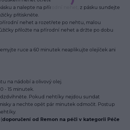
pásku a nalepte na přírodní nehet, z pásku sundejte
ičky přitiskněte.
 přírodní nehet a rozetřete po nehtu, malou
žičky přiložte na přírodní nehet a držte po dobu
 nemyjte ruce a 60 minutek neaplikujte olejíček ani
u na nádobí a olivový olej.
0 - 15 minutek.
dzdvihněte. Pokud nehtíky nejdou sundat
 misky a nechte opět pár minutek odmočit. Postup
ehtíky.
(
doporučení od Remon na péči v kategorii Péče