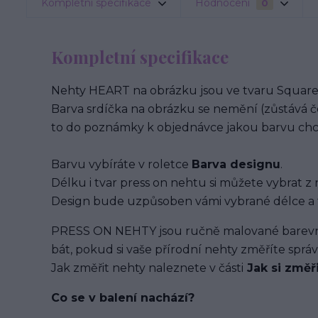
Kompletní specifikace
Hodnocení
0
Kompletní specifikace
Nehty HEART na obrázku jsou ve tvaru Square 
Barva srdíčka na obrázku se nemění (zůstává č
to do poznámky k objednávce jakou barvu chc
Barvu vybíráte v roletce
Barva designu
.
Délku i tvar press on nehtu si můžete vybrat z 
Design bude uzpůsoben vámi vybrané délce a 
PRESS ON NEHTY jsou ručně malované barevným
bát, pokud si vaše přírodní nehty změříte spr
Jak změřit nehty naleznete v části
Jak si změř
Co se v balení
nachází
?