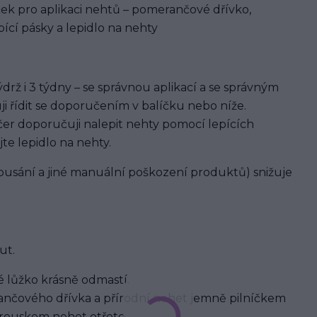
ek pro aplikaci nehtů – pomerančové dřívko,
ící pásky a lepidlo na nehty
rž i 3 týdny – se správnou aplikací a se správným
ji řídit se doporučením v balíčku nebo níže.
er doporučuji nalepit nehty pomocí lepících
jte lepidlo na nehty.
usání a jiné manuální poškození produktů) snižuje
ut.
 lůžko krásně odmastí.
nčového dřívka a přírodní nehet jemně pilníčkem
brouskem nehet otřete.