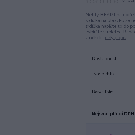
Ohodno
Nehty HEART na obrázku
srdíčka na obrázku se 
srdíčka napište to do 
vybíráte v roletce Barv
z několi...
celý popis
Dostupnost
Tvar nehtu
Barva folie
Nejsme plátci DPH