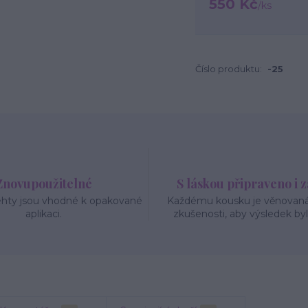
550 Kč
/
ks
Číslo produktu:
-25
Znovupoužitelné
S láskou připraveno i 
ehty jsou vhodné k opakované
Každému kousku je věnovaná 
aplikaci.
zkušenosti, aby výsledek byl