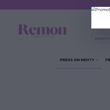
Sundání P
PRESS ON NEHTY
P