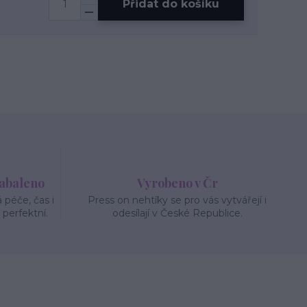
Přidat do košíku
zabaleno
Vyrobeno v Čr
péče, čas i
Press on nehtíky se pro vás vytvářejí i
 perfektní.
odesílají v České Republice.