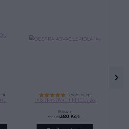
ení
3 hodnocení
VOU
ODSTRAŇOVAČ LEPIDLA 1ks
Skladem
380 Kč
/
ks
cena od