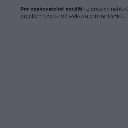
Pro opakovatelné použití
– z press on nehtíků
propláchněte v čisté vodě a uložte na kartičku