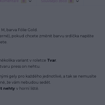
Komentáře
Související zboží
0
8
M, barva Fólie Gold.
erné), pokud chcete změnit barvu srdíčka napište
ete.
několika variant v roletce
Tvar
.
tvaru press on nehtu.
i gely pro každého jednotlivě, a tak se nemusíte
ávně, že vám nebudou sedět.
it nehty
v horní liště.