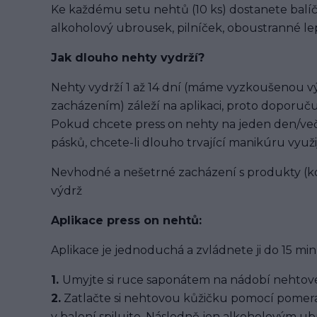
Ke každému setu nehtů (10 ks) dostanete balíč
alkoholový ubrousek, pilníček, oboustranné lep
Jak dlouho nehty vydrží?
Nehty vydrží 1 až 14 dní (máme vyzkoušenou výd
zacházením) záleží na aplikaci, proto doporuču
Pokud chcete press on nehty na jeden den/več
pásků, chcete-li dlouho trvající manikúru využi
Nevhodné a nešetrné zacházení s produkty (ko
výdrž
Aplikace press on nehtů:
Aplikace je jednoduchá a zvládnete ji do 15 min
1.
Umyjte si ruce saponátem na nádobí nehtové
2.
Zatlačte si nehtovou kůžičku pomocí pomera
v balení spilujte. Následně jen alkoholovým u