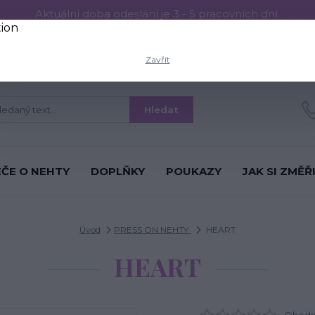
Aktuální doba odeslání je 3 - 5 pracovních dní.
RESS ON NEHTŮ
Aplikace PRESS ON NEHTŮ
O nás
Víc
Zavřít
Hledat
ÉČE O NEHTY
DOPLŇKY
POUKAZY
JAK SI ZMĚŘ
Úvod
PRESS ON NEHTY
HEART
HEART