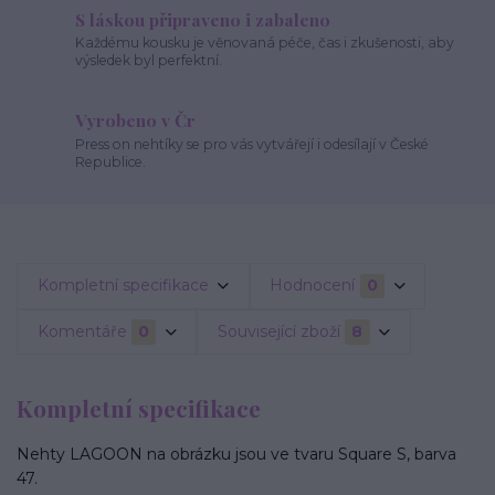
S láskou připraveno i zabaleno
Každému kousku je věnovaná péče, čas i zkušenosti, aby
výsledek byl perfektní.
Vyrobeno v Čr
Press on nehtíky se pro vás vytvářejí i odesílají v České
Republice.
Kompletní specifikace
Hodnocení
0
Komentáře
0
Související zboží
8
Kompletní specifikace
Nehty LAGOON na obrázku jsou ve tvaru Square S, barva
47.