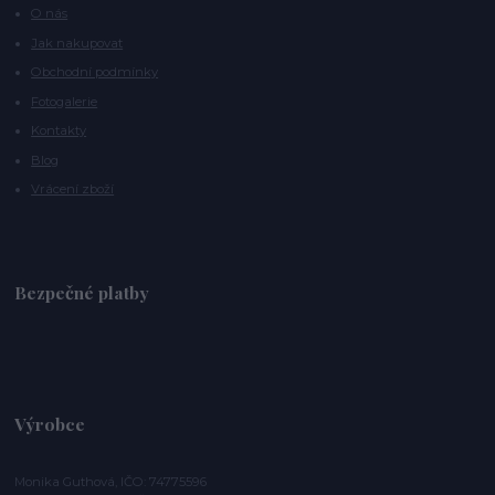
O nás
Jak nakupovat
Obchodní podmínky
Fotogalerie
Kontakty
Blog
Vrácení zboží
Bezpečné platby
Výrobce
Monika Guthová, IČO: 74775596