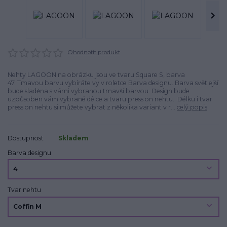
Ohodnotit produkt
Nehty LAGOON na obrázku jsou ve tvaru Square S, barva
47. Tmavou barvu vybíráte vy v roletce Barva designu. Barva světlejší
bude sladěna s vámi vybranou tmavší barvou. Design bude
uzpůsoben vám vybrané délce a tvaru press on nehtu. Délku i tvar
press on nehtu si můžete vybrat z několika variant v r...
celý popis
Dostupnost
Skladem
Barva designu
Tvar nehtu