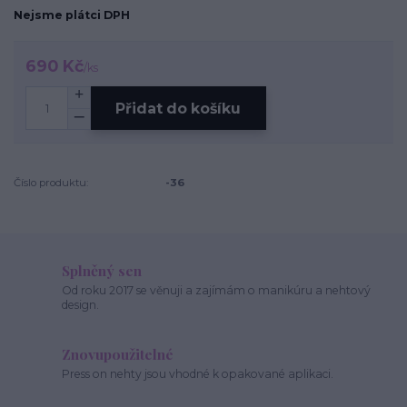
Nejsme plátci DPH
690 Kč
/
ks
Přidat do košíku
Číslo produktu:
-36
Splněný sen
Od roku 2017 se věnuji a zajímám o manikúru a nehtový
design.
Znovupoužitelné
Press on nehty jsou vhodné k opakované aplikaci.