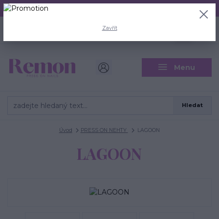
Aktuální doba odeslání je 3 - 5 pracovních dní.
+420 704 446 722
0
ks
Zavřít
CZK
0 Kč
(Po-Pá, 8-18 hod.)
Menu
Hledat
Úvod
PRESS ON NEHTY
LAGOON
LAGOON