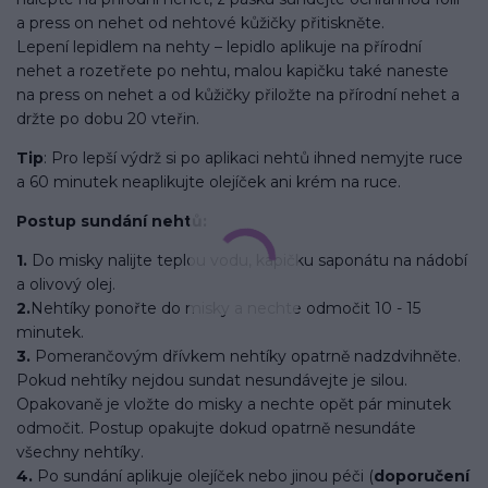
a press on nehet od nehtové kůžičky přitiskněte.
Lepení lepidlem na nehty – lepidlo aplikuje na přírodní
nehet a rozetřete po nehtu, malou kapičku také naneste
na press on nehet a od kůžičky přiložte na přírodní nehet a
držte po dobu 20 vteřin.
Tip
: Pro lepší výdrž si po aplikaci nehtů ihned nemyjte ruce
a 60 minutek neaplikujte olejíček ani krém na ruce.
Postup sundání nehtů:
1.
Do misky nalijte teplou vodu, kapičku saponátu na nádobí
a olivový olej.
2.
Nehtíky ponořte do misky a nechte odmočit 10 - 15
minutek.
3.
Pomerančovým dřívkem nehtíky opatrně nadzdvihněte.
Pokud nehtíky nejdou sundat nesundávejte je silou.
Opakovaně je vložte do misky a nechte opět pár minutek
odmočit. Postup opakujte dokud opatrně nesundáte
všechny nehtíky.
4.
Po sundání aplikuje olejíček nebo jinou péči (
doporučení