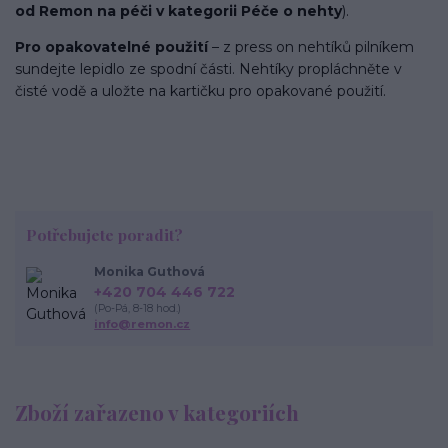
od Remon na péči v kategorii Péče o nehty
).
Pro opakovatelné použití
– z press on nehtíků pilníkem
sundejte lepidlo ze spodní části. Nehtíky propláchněte v
čisté vodě a uložte na kartičku pro opakované použití.
Potřebujete poradit?
Monika Guthová
+420 704 446 722
(Po-Pá, 8-18 hod.)
info@remon.cz
Zboží zařazeno v kategoriích