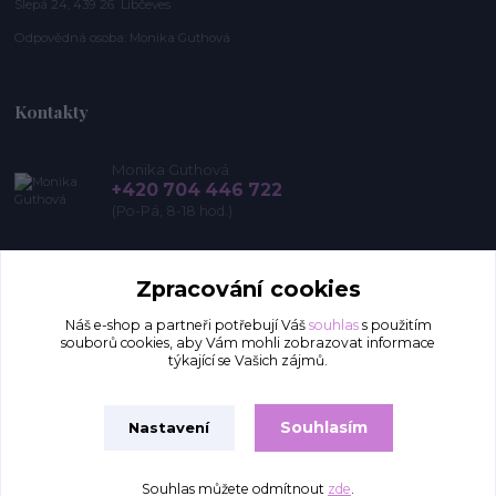
Slepá 24, 439 26 Libčeves
Odpovědná osoba: Monika Guthová
Kontakty
Monika Guthová
+420 704 446 722
(Po-Pá, 8-18 hod.)
info@remon.cz
Zpracování cookies
Náš e-shop a partneři potřebují Váš
souhlas
s použitím
souborů cookies, aby Vám mohli zobrazovat informace
týkající se Vašich zájmů.
Souhlasím
Nastavení
Upravit sběr cookies.
Souhlas můžete odmítnout
zde
.