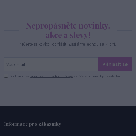
Nepropásněte novinky,
akce a slevy!
Můžete se kdykoli odhlásit. Zasíláme jednou za 14 dní.
Přihlásit se
Souhlasím se
zpracováním osobních údajů
za účelem rozesílky newsletteru.
Informace pro zákazníky