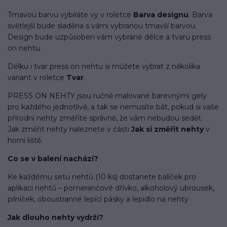
Tmavou barvu vybíráte vy v roletce
Barva designu
. Barva
světlejší bude sladěna s vámi vybranou tmavší barvou.
Design bude uzpůsoben vám vybrané délce a tvaru press
on nehtu.
Délku i tvar press on nehtu si můžete vybrat z několika
variant v roletce
Tvar
.
PRESS ON NEHTY jsou ručně malované barevnými gely
pro každého jednotlivě, a tak se nemusíte bát, pokud si vaše
přírodní nehty změříte správně, že vám nebudou sedět.
Jak změřit nehty naleznete v části
Jak si změřit nehty
v
horní liště.
Co se v balení
nachází
?
Ke každému setu nehtů (10 ks) dostanete balíček pro
aplikaci nehtů – pomerančové dřívko, alkoholový ubrousek,
pilníček, oboustranné lepící pásky a lepidlo na nehty
Jak dlouho nehty vydrží?