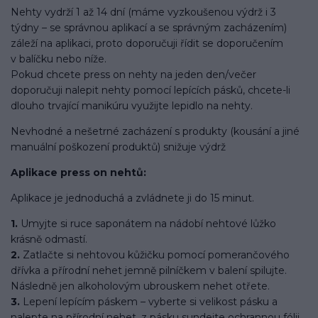
Nehty vydrží 1 až 14 dní (máme vyzkoušenou výdrž i 3
týdny – se správnou aplikací a se správným zacházením)
záleží na aplikaci, proto doporučuji řídit se doporučením
v balíčku nebo níže.
Pokud chcete press on nehty na jeden den/večer
doporučuji nalepit nehty pomocí lepících pásků, chcete-li
dlouho trvající manikúru využijte lepidlo na nehty.
Nevhodné a nešetrné zacházení s produkty (kousání a jiné
manuální poškození produktů) snižuje výdrž
Aplikace press on nehtů:
Aplikace je jednoduchá a zvládnete ji do 15 minut.
1.
Umyjte si ruce saponátem na nádobí nehtové lůžko
krásně odmastí.
2.
Zatlačte si nehtovou kůžičku pomocí pomerančového
dřívka a přírodní nehet jemně pilníčkem v balení spilujte.
Následně jen alkoholovým ubrouskem nehet otřete.
3.
Lepení lepícím páskem – vyberte si velikost pásku a
nalepte na přírodní nehet, z pásku sundejte ochrannou fólii