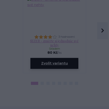
3 hodnocení
SIZER - změřte si jednoduše své
OLEJÍ
nehty
Skladem
80 Kč
/
ks
ce
Zvolit variantu
Zv