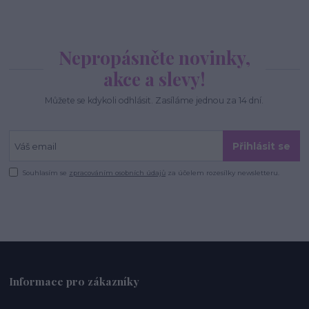
Nepropásněte novinky,
akce a slevy!
Můžete se kdykoli odhlásit. Zasíláme jednou za 14 dní.
Přihlásit se
Souhlasím se
zpracováním osobních údajů
za účelem rozesílky newsletteru.
Informace pro zákazníky