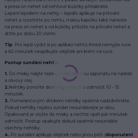
a press on nehet od nehtové kůžičky přitiskněte.
Lepení lepidlem na nehty – lepidlo aplikuje na přírodní
nehet a rozetřete po nehtu, malou kapičku také naneste
na press on nehet a od kůžičky přiložte na přírodní nehet a
držte po dobu 20 vteřin.
Tip
: Pro lepší výdrž si po aplikaci nehtů ihned nemyjte ruce
a 60 minutek neaplikujte olejíček ani krém na ruce.
Postup sundání nehtů:
1.
Do misky nalijte teplou vodu, kapičku saponátu na nádobí
a olivový olej.
2.
Nehtíky ponořte do misky a nechte odmočit 10 - 15
minutek.
3.
Pomerančovým dřívkem nehtíky opatrně nadzdvihněte.
Pokud nehtíky nejdou sundat nesundávejte je silou.
Opakovaně je vložte do misky a nechte opět pár minutek
odmočit. Postup opakujte dokud opatrně nesundáte
všechny nehtíky.
4.
Po sundání aplikuje olejíček nebo jinou péči (
doporučení