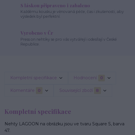
S láskou připraveno i zabaleno
Každému kousku je věnovaná péče, čas i zkušenosti, aby
výsledek byl perfektní.
Vyrobeno v Čr
Press on nehtíky se pro vás vytvářejí i odesílají v České
Republice.
Kompletní specifikace
Hodnocení
0
Komentáře
0
Související zboží
8
Kompletní specifikace
Nehty LAGOON na obrázku jsou ve tvaru Square S, barva
47.