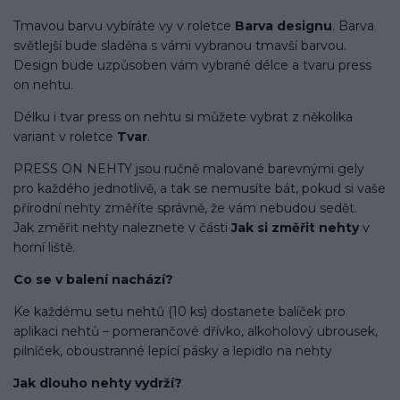
Tmavou barvu vybíráte vy v roletce
Barva designu
. Barva
světlejší bude sladěna s vámi vybranou tmavší barvou.
Design bude uzpůsoben vám vybrané délce a tvaru press
on nehtu.
Délku i tvar press on nehtu si můžete vybrat z několika
variant v roletce
Tvar
.
PRESS ON NEHTY jsou ručně malované barevnými gely
pro každého jednotlivě, a tak se nemusíte bát, pokud si vaše
přírodní nehty změříte správně, že vám nebudou sedět.
Jak změřit nehty naleznete v části
Jak si změřit nehty
v
horní liště.
Co se v balení
nachází
?
Ke každému setu nehtů (10 ks) dostanete balíček pro
aplikaci nehtů – pomerančové dřívko, alkoholový ubrousek,
pilníček, oboustranné lepící pásky a lepidlo na nehty
Jak dlouho nehty vydrží?