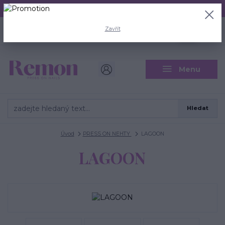
Aktuální doba odeslání je 3 - 5 pracovních dní.
+420 704 446 722
0
ks
Zavřít
CZK
0 Kč
(Po-Pá, 8-18 hod.)
Menu
Hledat
Úvod
PRESS ON NEHTY
LAGOON
LAGOON