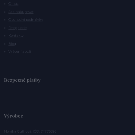
O nás
Jak nakupovat
Obchodní podmínky
Fotogalerie
Kontakty
Blog
Vrácení zboží
Bezpečné platby
Výrobce
Monika Guthová, IČO: 74775596