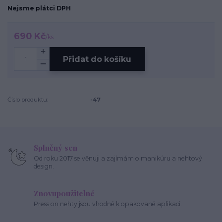
Nejsme plátci DPH
690 Kč
/
ks
Přidat do košíku
Číslo produktu:
-47
Splněný sen
Od roku 2017 se věnuji a zajímám o manikúru a nehtový
design.
Znovupoužitelné
Press on nehty jsou vhodné k opakované aplikaci.