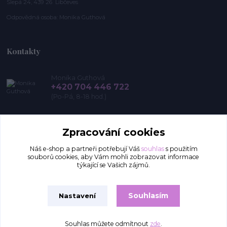
Slepá 24, 439 26 Libčeves
Odpovědná osoba: Monika Guthová
Kontakty
Monika Guthová
+420 704 446 722
(Po-Pá, 8-18 hod.)
info@remon.cz
Zpracování cookies
Náš e-shop a partneři potřebují Váš
souhlas
s použitím
souborů cookies, aby Vám mohli zobrazovat informace
týkající se Vašich zájmů.
Souhlasím
Nastavení
Upravit sběr cookies.
Souhlas můžete odmítnout
zde
.