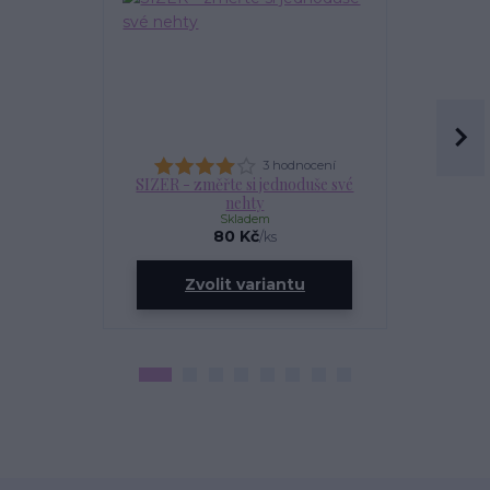
3 hodnocení
SIZER - změřte si jednoduše své
OLEJÍ
nehty
Skladem
80 Kč
/
ks
ce
Zvolit variantu
Zv