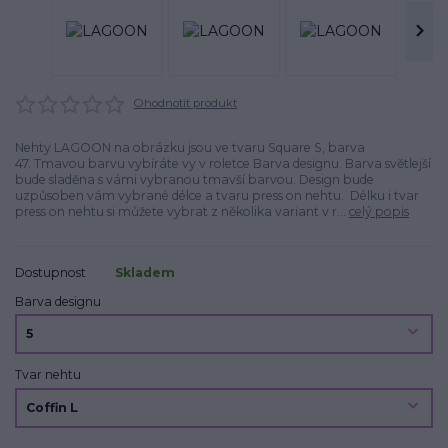
Ohodnotit produkt
Nehty LAGOON na obrázku jsou ve tvaru Square S, barva
47. Tmavou barvu vybíráte vy v roletce Barva designu. Barva světlejší
bude sladěna s vámi vybranou tmavší barvou. Design bude
uzpůsoben vám vybrané délce a tvaru press on nehtu. Délku i tvar
press on nehtu si můžete vybrat z několika variant v r...
celý popis
Dostupnost
Skladem
Barva designu
Tvar nehtu