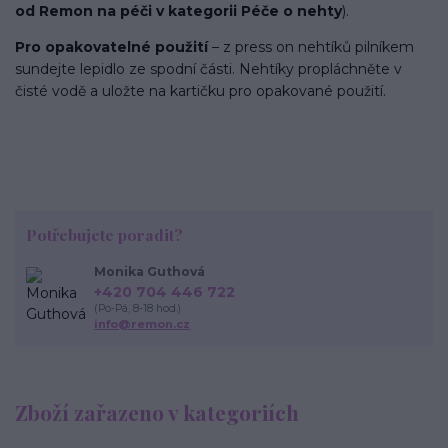
od Remon na péči v kategorii Péče o nehty
).
Pro opakovatelné použití
– z press on nehtíků pilníkem
sundejte lepidlo ze spodní části. Nehtíky propláchněte v
čisté vodě a uložte na kartičku pro opakované použití.
Potřebujete poradit?
Monika Guthová
+420 704 446 722
(Po-Pá, 8-18 hod.)
info@remon.cz
Zboží zařazeno v kategoriích