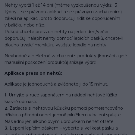
Nehty vydrží 1 až 14 dní (máme vyzkoušenou výdrž i 3
týdny – se správnou aplikací a se správným zacházením)
záleží na aplikaci, proto doporučuji řídit se doporučením
v balíčku nebo níže.
Pokud chcete press on nehty na jeden den/večer
doporučuji nalepit nehty pomocí lepících pásků, chcete-li
dlouho trvající manikúru využijte lepidlo na nehty.
Nevhodné a nešetrné zacházení s produkty (kousání a jiné
manuální poškození produktů) snižuje výdrž
Aplikace press on nehtů:
Aplikace je jednoduchá a zvládnete ji do 15 minut.
1.
Umyjte si ruce saponátem na nádobí nehtové lůžko
krásně odmastí.
2.
Zatlačte si nehtovou kůžičku pomocí pomerančového
dřívka a přírodní nehet jemně pilníčkem v balení spilujte.
Následně jen alkoholovým ubrouskem nehet otřete.
3.
Lepení lepícím páskem – vyberte si velikost pásku a
nalepte na přírodní nehet, z pásku sundejte ochrannou fólii