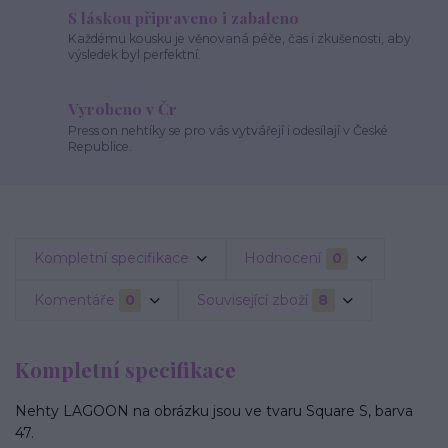
S láskou připraveno i zabaleno
Každému kousku je věnovaná péče, čas i zkušenosti, aby
výsledek byl perfektní.
Vyrobeno v Čr
Press on nehtíky se pro vás vytvářejí i odesílají v České
Republice.
Kompletní specifikace
Hodnocení
0
Komentáře
0
Související zboží
8
Kompletní specifikace
Nehty LAGOON na obrázku jsou ve tvaru Square S, barva
47.