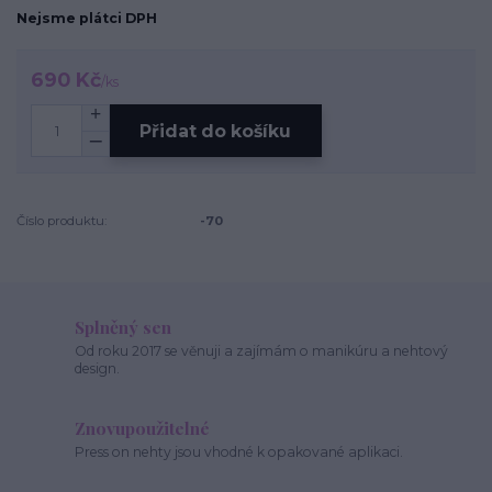
Nejsme plátci DPH
690 Kč
/
ks
Přidat do košíku
Číslo produktu:
-70
Splněný sen
Od roku 2017 se věnuji a zajímám o manikúru a nehtový
design.
Znovupoužitelné
Press on nehty jsou vhodné k opakované aplikaci.