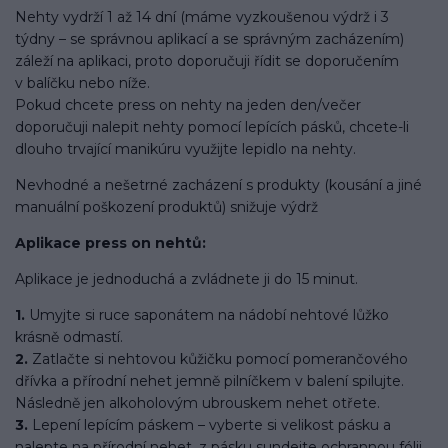
Nehty vydrží 1 až 14 dní (máme vyzkoušenou výdrž i 3
týdny – se správnou aplikací a se správným zacházením)
záleží na aplikaci, proto doporučuji řídit se doporučením
v balíčku nebo níže.
Pokud chcete press on nehty na jeden den/večer
doporučuji nalepit nehty pomocí lepících pásků, chcete-li
dlouho trvající manikúru využijte lepidlo na nehty.
Nevhodné a nešetrné zacházení s produkty (kousání a jiné
manuální poškození produktů) snižuje výdrž
Aplikace press on nehtů:
Aplikace je jednoduchá a zvládnete ji do 15 minut.
1.
Umyjte si ruce saponátem na nádobí nehtové lůžko
krásně odmastí.
2.
Zatlačte si nehtovou kůžičku pomocí pomerančového
dřívka a přírodní nehet jemně pilníčkem v balení spilujte.
Následně jen alkoholovým ubrouskem nehet otřete.
3.
Lepení lepícím páskem – vyberte si velikost pásku a
nalepte na přírodní nehet, z pásku sundejte ochrannou fólii