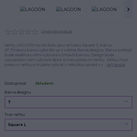
Ohodnotit produkt
Nehty LAGOON na obrázku jsou ve tvaru Square S, barva
47. Tmavou barvu vybíráte vy v roletce Barva designu. Barva světlejší
bude sladěna s vámi vybranou tmavší barvou. Design bude
uzpůsoben vám vybrané délce a tvaru press on nehtu. Délku i tvar
press on nehtu si můžete vybrat z několika variant v r...
celý popis
Dostupnost
Skladem
Barva designu
Tvar nehtu