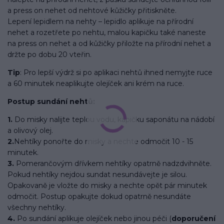
a press on nehet od nehtové kůžičky přitiskněte.
Lepení lepidlem na nehty – lepidlo aplikuje na přírodní
nehet a rozetřete po nehtu, malou kapičku také naneste
na press on nehet a od kůžičky přiložte na přírodní nehet a
držte po dobu 20 vteřin.
Tip
: Pro lepší výdrž si po aplikaci nehtů ihned nemyjte ruce
a 60 minutek neaplikujte olejíček ani krém na ruce.
Postup sundání nehtů:
1.
Do misky nalijte teplou vodu, kapičku saponátu na nádobí
a olivový olej.
2.
Nehtíky ponořte do misky a nechte odmočit 10 - 15
minutek.
3.
Pomerančovým dřívkem nehtíky opatrně nadzdvihněte.
Pokud nehtíky nejdou sundat nesundávejte je silou.
Opakovaně je vložte do misky a nechte opět pár minutek
odmočit. Postup opakujte dokud opatrně nesundáte
všechny nehtíky.
4.
Po sundání aplikuje olejíček nebo jinou péči (
doporučení