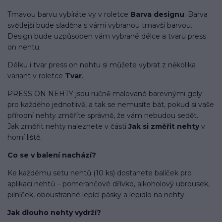
Tmavou barvu vybíráte vy v roletce
Barva designu
. Barva
světlejší bude sladěna s vámi vybranou tmavší barvou.
Design bude uzpůsoben vám vybrané délce a tvaru press
on nehtu.
Délku i tvar press on nehtu si můžete vybrat z několika
variant v roletce
Tvar
.
PRESS ON NEHTY jsou ručně malované barevnými gely
pro každého jednotlivě, a tak se nemusíte bát, pokud si vaše
přírodní nehty změříte správně, že vám nebudou sedět.
Jak změřit nehty naleznete v části
Jak si změřit nehty
v
horní liště.
Co se v balení
nachází
?
Ke každému setu nehtů (10 ks) dostanete balíček pro
aplikaci nehtů – pomerančové dřívko, alkoholový ubrousek,
pilníček, oboustranné lepící pásky a lepidlo na nehty
Jak dlouho nehty vydrží?