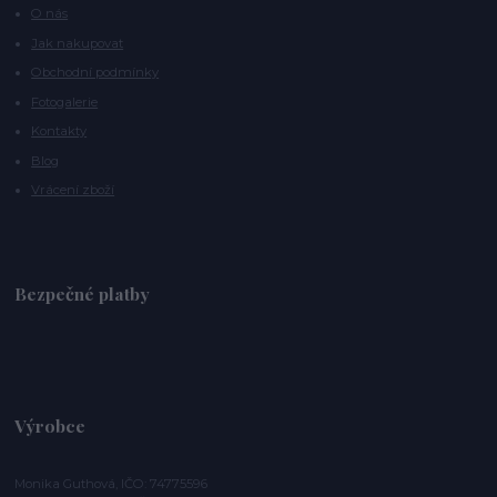
O nás
Jak nakupovat
Obchodní podmínky
Fotogalerie
Kontakty
Blog
Vrácení zboží
Bezpečné platby
Výrobce
Monika Guthová, IČO: 74775596