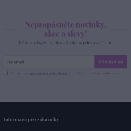
Nepropásněte novinky,
akce a slevy!
Můžete se kdykoli odhlásit. Zasíláme jednou za 14 dní.
Přihlásit se
Souhlasím se
zpracováním osobních údajů
za účelem rozesílky newsletteru.
Informace pro zákazníky