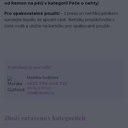
od Remon na péči v kategorii Péče o nehty
).
Pro opakovatelné použití
– z press on nehtíků pilníkem
sundejte lepidlo ze spodní části. Nehtíky propláchněte v
čisté vodě a uložte na kartičku pro opakované použití.
Potřebujete poradit?
Monika Guthová
+420 704 446 722
(Po-Pá, 8-18 hod.)
info@remon.cz
Zboží zařazeno v kategoriích