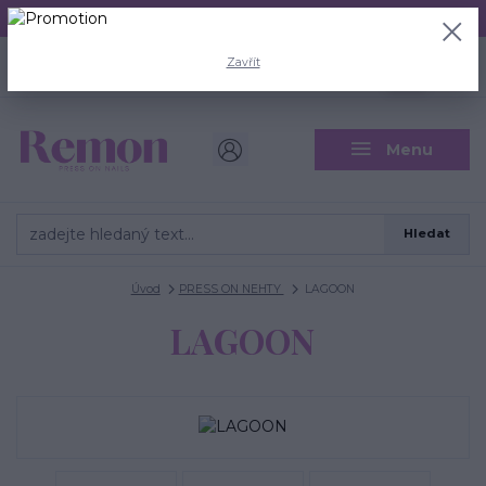
Aktuální doba odeslání je 3 - 5 pracovních dní.
+420 704 446 722
0
ks
Zavřít
CZK
0 Kč
(Po-Pá, 8-18 hod.)
Menu
Hledat
Úvod
PRESS ON NEHTY
LAGOON
LAGOON