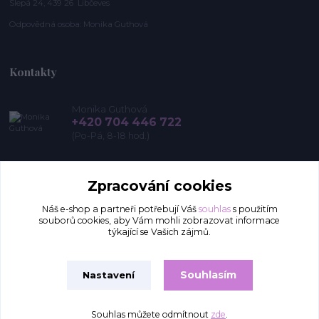
Slepá 24, 439 26 Libčeves
Odpovědná osoba: Monika Guthová
Kontakty
Monika Guthová
+420 704 446 722
(Po-Pá, 8-18 hod.)
info@remon.cz
Zpracování cookies
Náš e-shop a partneři potřebují Váš
souhlas
s použitím
souborů cookies, aby Vám mohli zobrazovat informace
týkající se Vašich zájmů.
Souhlasím
Nastavení
Upravit sběr cookies.
Souhlas můžete odmítnout
zde
.