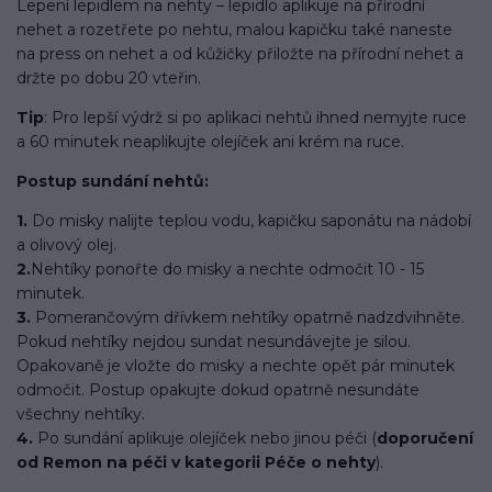
Lepení lepidlem na nehty – lepidlo aplikuje na přírodní
nehet a rozetřete po nehtu, malou kapičku také naneste
na press on nehet a od kůžičky přiložte na přírodní nehet a
držte po dobu 20 vteřin.
Tip
: Pro lepší výdrž si po aplikaci nehtů ihned nemyjte ruce
a 60 minutek neaplikujte olejíček ani krém na ruce.
Postup sundání nehtů:
1.
Do misky nalijte teplou vodu, kapičku saponátu na nádobí
a olivový olej.
2.
Nehtíky ponořte do misky a nechte odmočit 10 - 15
minutek.
3.
Pomerančovým dřívkem nehtíky opatrně nadzdvihněte.
Pokud nehtíky nejdou sundat nesundávejte je silou.
Opakovaně je vložte do misky a nechte opět pár minutek
odmočit. Postup opakujte dokud opatrně nesundáte
všechny nehtíky.
4.
Po sundání aplikuje olejíček nebo jinou péči (
doporučení
od Remon na péči v kategorii Péče o nehty
).