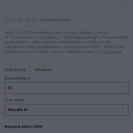
Ohodnotit produkt
Nehty LAGOON na obrázku jsou ve tvaru Square S, barva
47. Tmavou barvu vybíráte vy v roletce Barva designu. Barva světlejší
bude sladěna s vámi vybranou tmavší barvou. Design bude
uzpůsoben vám vybrané délce a tvaru press on nehtu. Délku i tvar
press on nehtu si můžete vybrat z několika variant v r...
celý popis
Dostupnost
Skladem
Barva designu
Tvar nehtu
Nejsme plátci DPH