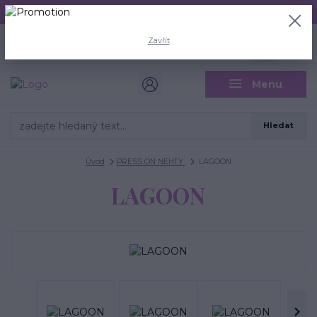
Aktuální doba odeslání je 3 - 5 pracovních dní.
+420 704 446 722
0
ks
Zavřít
CZK
0 Kč
(Po-Pá, 8-18 hod.)
Menu
Hledat
Úvod
PRESS ON NEHTY
LAGOON
LAGOON