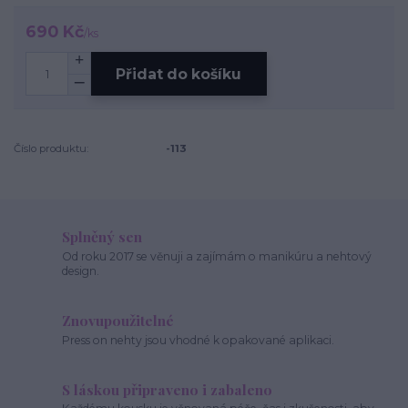
690 Kč
/
ks
Přidat do košíku
Číslo produktu:
-113
Splněný sen
Od roku 2017 se věnuji a zajímám o manikúru a nehtový
design.
Znovupoužitelné
Press on nehty jsou vhodné k opakované aplikaci.
S láskou připraveno i zabaleno