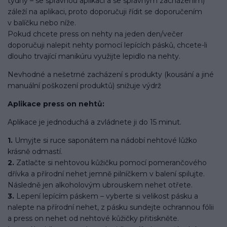
týdny – se správnou aplikací a se správným zacházením)
záleží na aplikaci, proto doporučuji řídit se doporučením
v balíčku nebo níže.
Pokud chcete press on nehty na jeden den/večer
doporučuji nalepit nehty pomocí lepících pásků, chcete-li
dlouho trvající manikúru využijte lepidlo na nehty.
Nevhodné a nešetrné zacházení s produkty (kousání a jiné
manuální poškození produktů) snižuje výdrž
Aplikace press on nehtů:
Aplikace je jednoduchá a zvládnete ji do 15 minut.
1.
Umyjte si ruce saponátem na nádobí nehtové lůžko
krásně odmastí.
2.
Zatlačte si nehtovou kůžičku pomocí pomerančového
dřívka a přírodní nehet jemně pilníčkem v balení spilujte.
Následně jen alkoholovým ubrouskem nehet otřete.
3.
Lepení lepícím páskem – vyberte si velikost pásku a
nalepte na přírodní nehet, z pásku sundejte ochrannou fólii
a press on nehet od nehtové kůžičky přitiskněte.