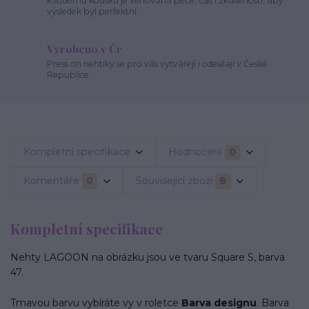
Každému kousku je věnovaná péče, čas i zkušenosti, aby
výsledek byl perfektní.
Vyrobeno v Čr
Press on nehtíky se pro vás vytvářejí i odesílají v České
Republice.
Kompletní specifikace
Hodnocení
0
Komentáře
0
Související zboží
8
Kompletní specifikace
Nehty LAGOON na obrázku jsou ve tvaru Square S, barva
47.
Tmavou barvu vybíráte vy v roletce
Barva designu
. Barva