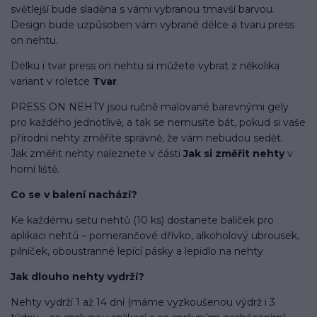
světlejší bude sladěna s vámi vybranou tmavší barvou.
Design bude uzpůsoben vám vybrané délce a tvaru press
on nehtu.
Délku i tvar press on nehtu si můžete vybrat z několika
variant v roletce
Tvar
.
PRESS ON NEHTY jsou ručně malované barevnými gely
pro každého jednotlivě, a tak se nemusíte bát, pokud si vaše
přírodní nehty změříte správně, že vám nebudou sedět.
Jak změřit nehty naleznete v části
Jak si změřit nehty
v
horní liště.
Co se v balení
nachází
?
Ke každému setu nehtů (10 ks) dostanete balíček pro
aplikaci nehtů – pomerančové dřívko, alkoholový ubrousek,
pilníček, oboustranné lepící pásky a lepidlo na nehty
Jak dlouho nehty vydrží?
Nehty vydrží 1 až 14 dní (máme vyzkoušenou výdrž i 3