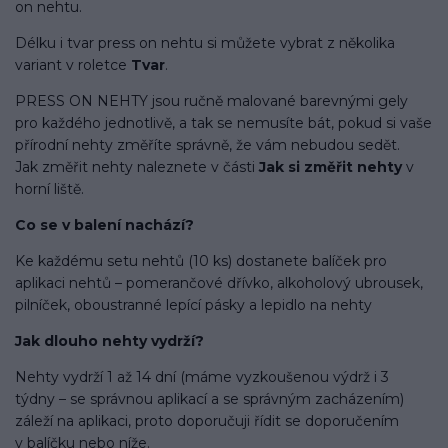
on nehtu.
Délku i tvar press on nehtu si můžete vybrat z několika
variant v roletce
Tvar
.
PRESS ON NEHTY jsou ručně malované barevnými gely
pro každého jednotlivě, a tak se nemusíte bát, pokud si vaše
přírodní nehty změříte správně, že vám nebudou sedět.
Jak změřit nehty naleznete v části
Jak si změřit nehty
v
horní liště.
Co se v balení
nachází
?
Ke každému setu nehtů (10 ks) dostanete balíček pro
aplikaci nehtů – pomerančové dřívko, alkoholový ubrousek,
pilníček, oboustranné lepící pásky a lepidlo na nehty
Jak dlouho nehty vydrží?
Nehty vydrží 1 až 14 dní (máme vyzkoušenou výdrž i 3
týdny – se správnou aplikací a se správným zacházením)
záleží na aplikaci, proto doporučuji řídit se doporučením
v balíčku nebo níže.