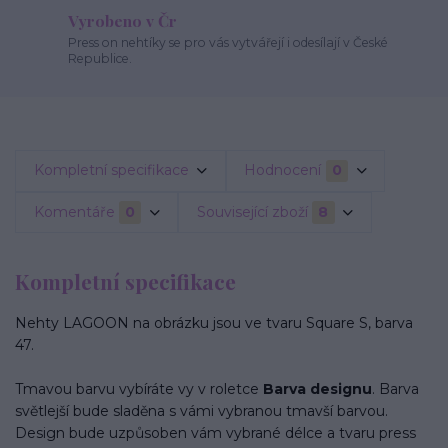
Vyrobeno v Čr
Press on nehtíky se pro vás vytvářejí i odesílají v České
Republice.
Kompletní specifikace
Hodnocení
0
Komentáře
0
Související zboží
8
Kompletní specifikace
Nehty LAGOON na obrázku jsou ve tvaru Square S, barva
47.
Tmavou barvu vybíráte vy v roletce
Barva designu
. Barva
světlejší bude sladěna s vámi vybranou tmavší barvou.
Design bude uzpůsoben vám vybrané délce a tvaru press