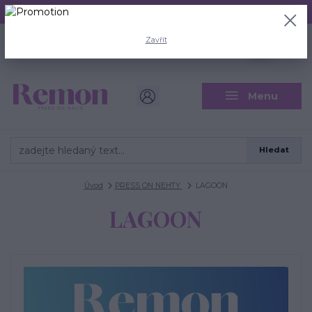
Aktuální doba odeslání je 3 - 5 pracovních dní.
+420 704 446 722
0
ks
Zavřít
CZK
0 Kč
(Po-Pá, 8-18 hod.)
Menu
Hledat
Úvod
PRESS ON NEHTY
LAGOON
LAGOON