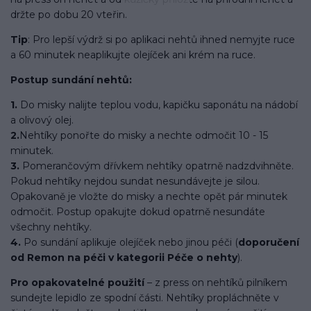
držte po dobu 20 vteřin.
Tip
: Pro lepší výdrž si po aplikaci nehtů ihned nemyjte ruce
a 60 minutek neaplikujte olejíček ani krém na ruce.
Postup sundání nehtů:
1.
Do misky nalijte teplou vodu, kapičku saponátu na nádobí
a olivový olej.
2.
Nehtíky ponořte do misky a nechte odmočit 10 - 15
minutek.
3.
Pomerančovým dřívkem nehtíky opatrně nadzdvihněte.
Pokud nehtíky nejdou sundat nesundávejte je silou.
Opakovaně je vložte do misky a nechte opět pár minutek
odmočit. Postup opakujte dokud opatrně nesundáte
všechny nehtíky.
4.
Po sundání aplikuje olejíček nebo jinou péči (
doporučení
od Remon na péči v kategorii Péče o nehty
).
Pro opakovatelné použití
– z press on nehtíků pilníkem
sundejte lepidlo ze spodní části. Nehtíky propláchněte v