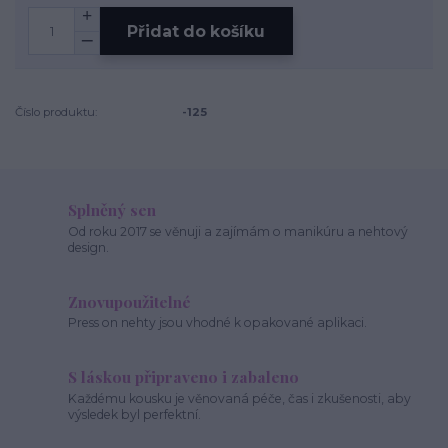
Přidat do košíku
Číslo produktu:
-125
Splněný sen
Od roku 2017 se věnuji a zajímám o manikúru a nehtový
design.
Znovupoužitelné
Press on nehty jsou vhodné k opakované aplikaci.
S láskou připraveno i zabaleno
Každému kousku je věnovaná péče, čas i zkušenosti, aby
výsledek byl perfektní.