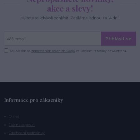
akce a slevy!
Můžete se kdykoli odhlásit. Zasíláme jednou za 14 dní.
Přihlásit se
Souhlasím se
zpracováním osobních údajů
za účelem rozesílky newsletteru.
Informace pro zákazníky
O nás
Jak nakupovat
Obchodní podmínky