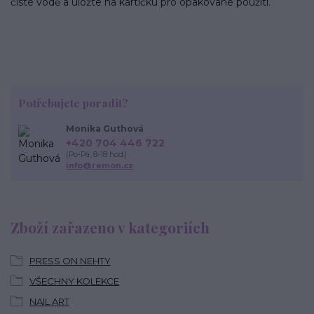
čisté vodě a uložte na kartičku pro opakované použití.
Potřebujete poradit?
Monika Guthová
+420 704 446 722
(Po-Pá, 8-18 hod.)
info@remon.cz
Zboží zařazeno v kategoriích
PRESS ON NEHTY
VŠECHNY KOLEKCE
NAIL ART