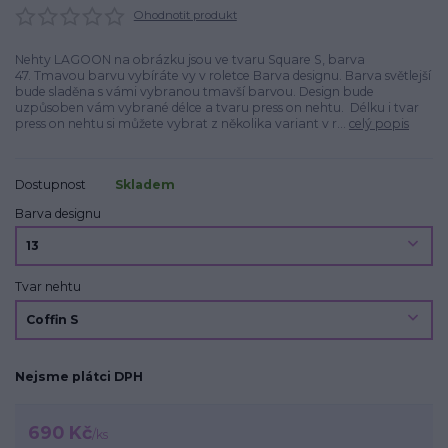
Ohodnotit produkt
Nehty LAGOON na obrázku jsou ve tvaru Square S, barva
47. Tmavou barvu vybíráte vy v roletce Barva designu. Barva světlejší
bude sladěna s vámi vybranou tmavší barvou. Design bude
uzpůsoben vám vybrané délce a tvaru press on nehtu. Délku i tvar
press on nehtu si můžete vybrat z několika variant v r...
celý popis
Dostupnost
Skladem
Barva designu
Tvar nehtu
Nejsme plátci DPH
690 Kč
/
ks