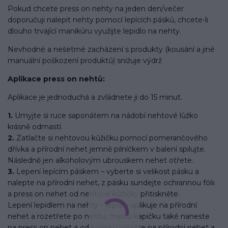
Pokud chcete press on nehty na jeden den/večer
doporučuji nalepit nehty pomocí lepících pásků, chcete-li
dlouho trvající manikúru využijte lepidlo na nehty.
Nevhodné a nešetrné zacházení s produkty (kousání a jiné
manuální poškození produktů) snižuje výdrž
Aplikace press on nehtů:
Aplikace je jednoduchá a zvládnete ji do 15 minut.
1.
Umyjte si ruce saponátem na nádobí nehtové lůžko
krásně odmastí.
2.
Zatlačte si nehtovou kůžičku pomocí pomerančového
dřívka a přírodní nehet jemně pilníčkem v balení spilujte.
Následně jen alkoholovým ubrouskem nehet otřete.
3.
Lepení lepícím páskem – vyberte si velikost pásku a
nalepte na přírodní nehet, z pásku sundejte ochrannou fólii
a press on nehet od nehtové kůžičky přitiskněte.
Lepení lepidlem na nehty – lepidlo aplikuje na přírodní
nehet a rozetřete po nehtu, malou kapičku také naneste
na press on nehet a od kůžičky přiložte na přírodní nehet a