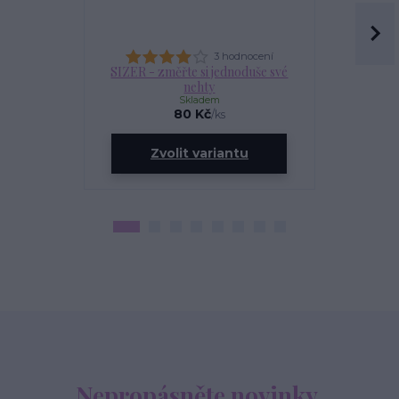
3 hodnocení
SIZER - změřte si jednoduše své
OLEJÍ
nehty
Skladem
80 Kč
/
ks
ce
Zvolit variantu
Zv
Nepropásněte novinky,