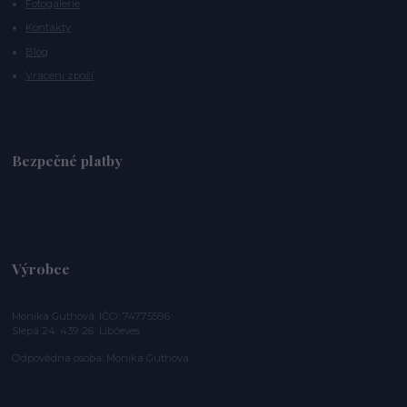
Fotogalerie
Kontakty
Blog
Vrácení zboží
Bezpečné platby
Výrobce
Monika Guthová, IČO: 74775596
Slepá 24, 439 26 Libčeves
Odpovědná osoba: Monika Guthová