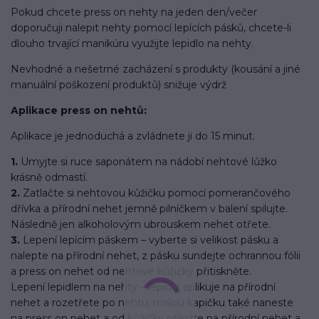
Pokud chcete press on nehty na jeden den/večer
doporučuji nalepit nehty pomocí lepících pásků, chcete-li
dlouho trvající manikúru využijte lepidlo na nehty.
Nevhodné a nešetrné zacházení s produkty (kousání a jiné
manuální poškození produktů) snižuje výdrž
Aplikace press on nehtů:
Aplikace je jednoduchá a zvládnete ji do 15 minut.
1.
Umyjte si ruce saponátem na nádobí nehtové lůžko
krásně odmastí.
2.
Zatlačte si nehtovou kůžičku pomocí pomerančového
dřívka a přírodní nehet jemně pilníčkem v balení spilujte.
Následně jen alkoholovým ubrouskem nehet otřete.
3.
Lepení lepícím páskem – vyberte si velikost pásku a
nalepte na přírodní nehet, z pásku sundejte ochrannou fólii
a press on nehet od nehtové kůžičky přitiskněte.
Lepení lepidlem na nehty – lepidlo aplikuje na přírodní
nehet a rozetřete po nehtu, malou kapičku také naneste
na press on nehet a od kůžičky přiložte na přírodní nehet a