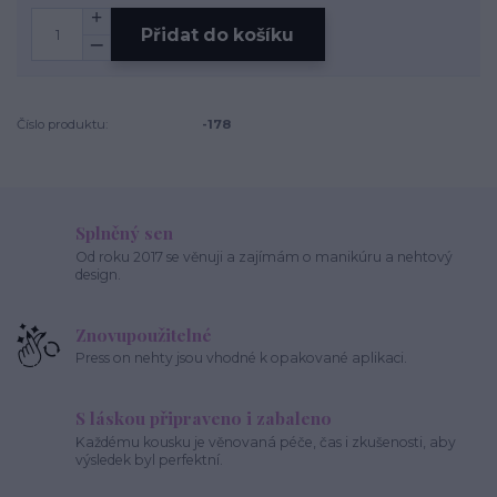
Přidat do košíku
Číslo produktu:
-178
Splněný sen
Od roku 2017 se věnuji a zajímám o manikúru a nehtový
design.
Znovupoužitelné
Press on nehty jsou vhodné k opakované aplikaci.
S láskou připraveno i zabaleno
Každému kousku je věnovaná péče, čas i zkušenosti, aby
výsledek byl perfektní.