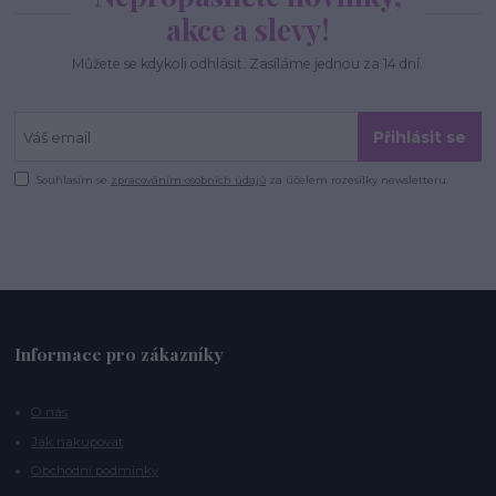
akce a slevy!
Můžete se kdykoli odhlásit. Zasíláme jednou za 14 dní.
Přihlásit se
Souhlasím se
zpracováním osobních údajů
za účelem rozesílky newsletteru.
Informace pro zákazníky
O nás
Jak nakupovat
Obchodní podmínky