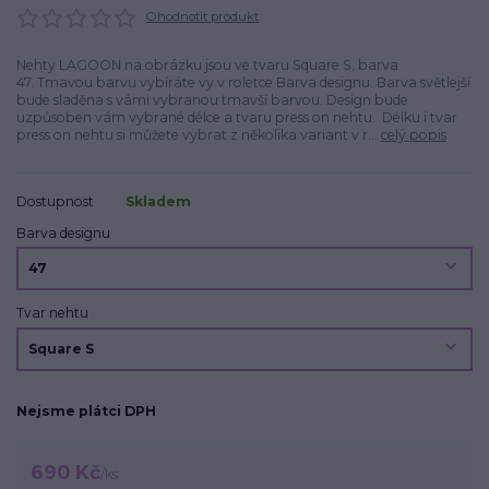
Ohodnotit produkt
Nehty LAGOON na obrázku jsou ve tvaru Square S, barva
47. Tmavou barvu vybíráte vy v roletce Barva designu. Barva světlejší
bude sladěna s vámi vybranou tmavší barvou. Design bude
uzpůsoben vám vybrané délce a tvaru press on nehtu. Délku i tvar
press on nehtu si můžete vybrat z několika variant v r...
celý popis
Dostupnost
Skladem
Barva designu
Tvar nehtu
Nejsme plátci DPH
690 Kč
/
ks