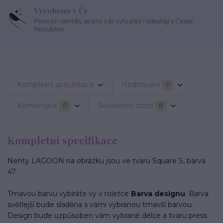
Vyrobeno v Čr
Press on nehtíky se pro vás vytvářejí i odesílají v České
Republice.
Kompletní specifikace
Hodnocení
0
Komentáře
0
Související zboží
8
Kompletní specifikace
Nehty LAGOON na obrázku jsou ve tvaru Square S, barva
47.
Tmavou barvu vybíráte vy v roletce
Barva designu
. Barva
světlejší bude sladěna s vámi vybranou tmavší barvou.
Design bude uzpůsoben vám vybrané délce a tvaru press