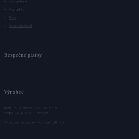
Fotogalerie
Kontakty
Blog
Vrácení zboží
Bezpečné platby
Výrobce
Monika Guthová, IČO: 74775596
Slepá 24, 439 26 Libčeves
Odpovědná osoba: Monika Guthová