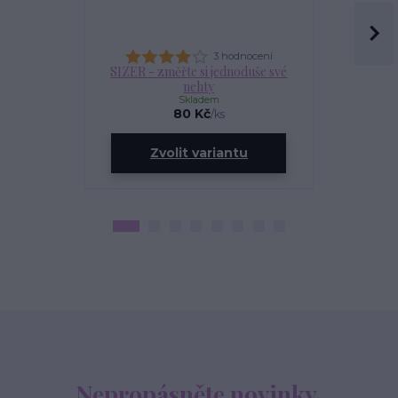
3 hodnocení
SIZER - změřte si jednoduše své
OLEJÍ
nehty
Skladem
80 Kč
/
ks
ce
Zvolit variantu
Zv
Nepropásněte novinky,