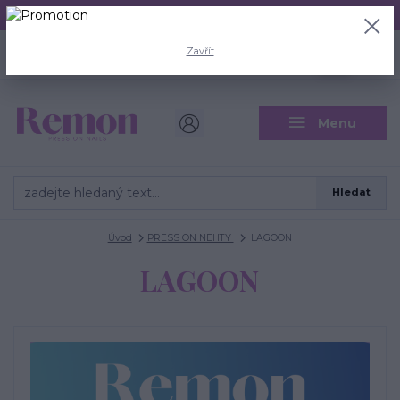
Aktuální doba odeslání je 3 - 5 pracovních dní.
+420 704 446 722
0
ks
Zavřít
CZK
0 Kč
(Po-Pá, 8-18 hod.)
Menu
Hledat
Úvod
PRESS ON NEHTY
LAGOON
LAGOON