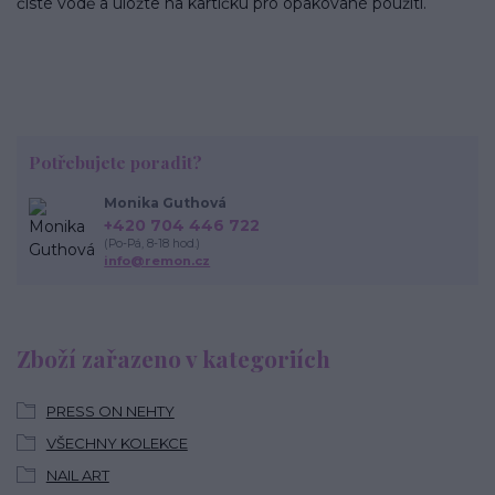
čisté vodě a uložte na kartičku pro opakované použití.
Potřebujete poradit?
Monika Guthová
+420 704 446 722
(Po-Pá, 8-18 hod.)
info@remon.cz
Zboží zařazeno v kategoriích
PRESS ON NEHTY
VŠECHNY KOLEKCE
NAIL ART