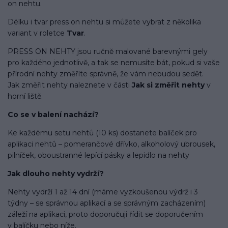
on nehtu.
Délku i tvar press on nehtu si můžete vybrat z několika
variant v roletce
Tvar
.
PRESS ON NEHTY jsou ručně malované barevnými gely
pro každého jednotlivě, a tak se nemusíte bát, pokud si vaše
přírodní nehty změříte správně, že vám nebudou sedět.
Jak změřit nehty naleznete v části
Jak si změřit nehty
v
horní liště.
Co se v balení
nachází
?
Ke každému setu nehtů (10 ks) dostanete balíček pro
aplikaci nehtů – pomerančové dřívko, alkoholový ubrousek,
pilníček, oboustranné lepící pásky a lepidlo na nehty
Jak dlouho nehty vydrží?
Nehty vydrží 1 až 14 dní (máme vyzkoušenou výdrž i 3
týdny – se správnou aplikací a se správným zacházením)
záleží na aplikaci, proto doporučuji řídit se doporučením
v balíčku nebo níže.