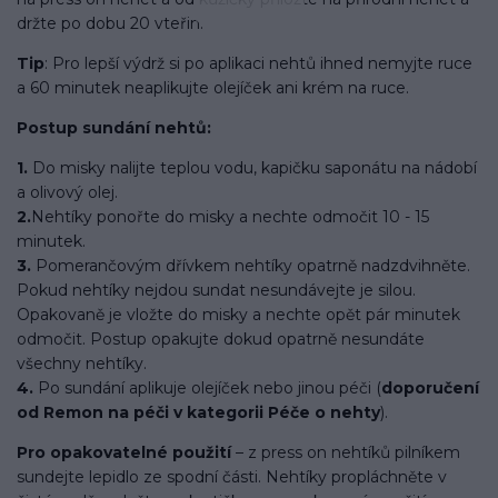
držte po dobu 20 vteřin.
Tip
: Pro lepší výdrž si po aplikaci nehtů ihned nemyjte ruce
a 60 minutek neaplikujte olejíček ani krém na ruce.
Postup sundání nehtů:
1.
Do misky nalijte teplou vodu, kapičku saponátu na nádobí
a olivový olej.
2.
Nehtíky ponořte do misky a nechte odmočit 10 - 15
minutek.
3.
Pomerančovým dřívkem nehtíky opatrně nadzdvihněte.
Pokud nehtíky nejdou sundat nesundávejte je silou.
Opakovaně je vložte do misky a nechte opět pár minutek
odmočit. Postup opakujte dokud opatrně nesundáte
všechny nehtíky.
4.
Po sundání aplikuje olejíček nebo jinou péči (
doporučení
od Remon na péči v kategorii Péče o nehty
).
Pro opakovatelné použití
– z press on nehtíků pilníkem
sundejte lepidlo ze spodní části. Nehtíky propláchněte v