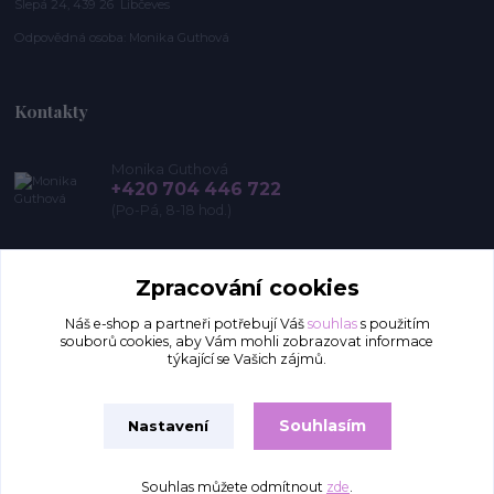
Slepá 24, 439 26 Libčeves
Odpovědná osoba: Monika Guthová
Kontakty
Monika Guthová
+420 704 446 722
(Po-Pá, 8-18 hod.)
info@remon.cz
Zpracování cookies
Náš e-shop a partneři potřebují Váš
souhlas
s použitím
souborů cookies, aby Vám mohli zobrazovat informace
týkající se Vašich zájmů.
Souhlasím
Nastavení
Upravit sběr cookies.
Souhlas můžete odmítnout
zde
.