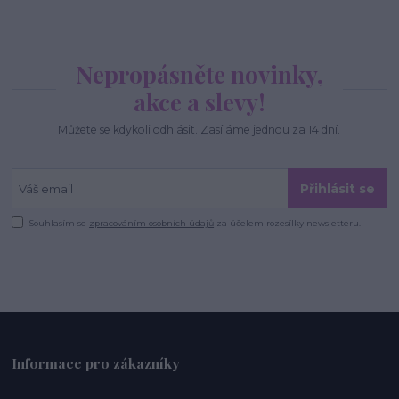
Nepropásněte novinky,
akce a slevy!
Můžete se kdykoli odhlásit. Zasíláme jednou za 14 dní.
Přihlásit se
Souhlasím se
zpracováním osobních údajů
za účelem rozesílky newsletteru.
Informace pro zákazníky