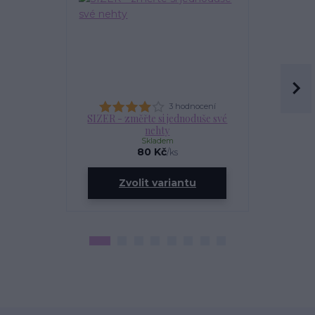
3 hodnocení
SIZER - změřte si jednoduše své
OLEJÍ
nehty
Skladem
80 Kč
/
ks
ce
Zvolit variantu
Zv