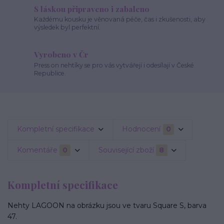
S láskou připraveno i zabaleno
Každému kousku je věnovaná péče, čas i zkušenosti, aby
výsledek byl perfektní.
Vyrobeno v Čr
Press on nehtíky se pro vás vytvářejí i odesílají v České
Republice.
Kompletní specifikace
Hodnocení
0
Komentáře
0
Související zboží
8
Kompletní specifikace
Nehty LAGOON na obrázku jsou ve tvaru Square S, barva
47.