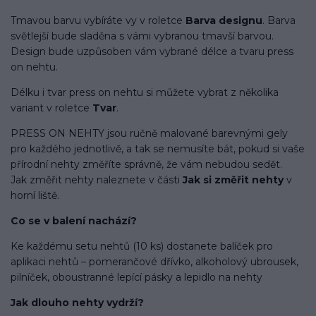
Tmavou barvu vybíráte vy v roletce
Barva designu
. Barva
světlejší bude sladěna s vámi vybranou tmavší barvou.
Design bude uzpůsoben vám vybrané délce a tvaru press
on nehtu.
Délku i tvar press on nehtu si můžete vybrat z několika
variant v roletce
Tvar
.
PRESS ON NEHTY jsou ručně malované barevnými gely
pro každého jednotlivě, a tak se nemusíte bát, pokud si vaše
přírodní nehty změříte správně, že vám nebudou sedět.
Jak změřit nehty naleznete v části
Jak si změřit nehty
v
horní liště.
Co se v balení
nachází
?
Ke každému setu nehtů (10 ks) dostanete balíček pro
aplikaci nehtů – pomerančové dřívko, alkoholový ubrousek,
pilníček, oboustranné lepící pásky a lepidlo na nehty
Jak dlouho nehty vydrží?