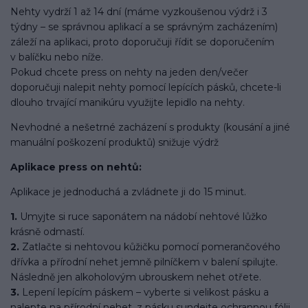
Nehty vydrží 1 až 14 dní (máme vyzkoušenou výdrž i 3
týdny – se správnou aplikací a se správným zacházením)
záleží na aplikaci, proto doporučuji řídit se doporučením
v balíčku nebo níže.
Pokud chcete press on nehty na jeden den/večer
doporučuji nalepit nehty pomocí lepících pásků, chcete-li
dlouho trvající manikúru využijte lepidlo na nehty.
Nevhodné a nešetrné zacházení s produkty (kousání a jiné
manuální poškození produktů) snižuje výdrž
Aplikace press on nehtů:
Aplikace je jednoduchá a zvládnete ji do 15 minut.
1.
Umyjte si ruce saponátem na nádobí nehtové lůžko
krásně odmastí.
2.
Zatlačte si nehtovou kůžičku pomocí pomerančového
dřívka a přírodní nehet jemně pilníčkem v balení spilujte.
Následně jen alkoholovým ubrouskem nehet otřete.
3.
Lepení lepícím páskem – vyberte si velikost pásku a
nalepte na přírodní nehet, z pásku sundejte ochrannou fólii