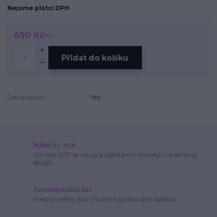
Nejsme plátci DPH
690 Kč
/
ks
Přidat do košíku
Číslo produktu:
-192
Splněný sen
Od roku 2017 se věnuji a zajímám o manikúru a nehtový
design.
Znovupoužitelné
Press on nehty jsou vhodné k opakované aplikaci.