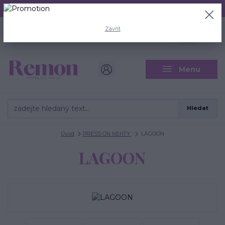
Aktuální doba odeslání je 3 - 5 pracovních dní.
+420 704 446 722
0
ks
Zavřít
CZK
0 Kč
(Po-Pá, 8-18 hod.)
Menu
Hledat
Úvod
PRESS ON NEHTY
LAGOON
LAGOON