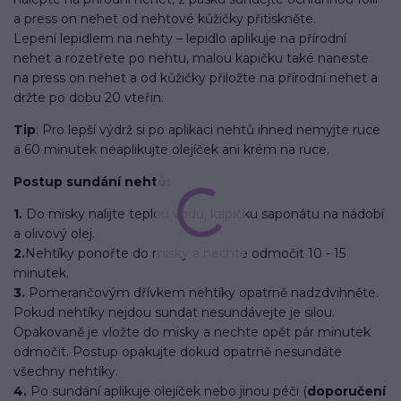
a press on nehet od nehtové kůžičky přitiskněte.
Lepení lepidlem na nehty – lepidlo aplikuje na přírodní
nehet a rozetřete po nehtu, malou kapičku také naneste
na press on nehet a od kůžičky přiložte na přírodní nehet a
držte po dobu 20 vteřin.
Tip
: Pro lepší výdrž si po aplikaci nehtů ihned nemyjte ruce
a 60 minutek neaplikujte olejíček ani krém na ruce.
Postup sundání nehtů:
1.
Do misky nalijte teplou vodu, kapičku saponátu na nádobí
a olivový olej.
2.
Nehtíky ponořte do misky a nechte odmočit 10 - 15
minutek.
3.
Pomerančovým dřívkem nehtíky opatrně nadzdvihněte.
Pokud nehtíky nejdou sundat nesundávejte je silou.
Opakovaně je vložte do misky a nechte opět pár minutek
odmočit. Postup opakujte dokud opatrně nesundáte
všechny nehtíky.
4.
Po sundání aplikuje olejíček nebo jinou péči (
doporučení