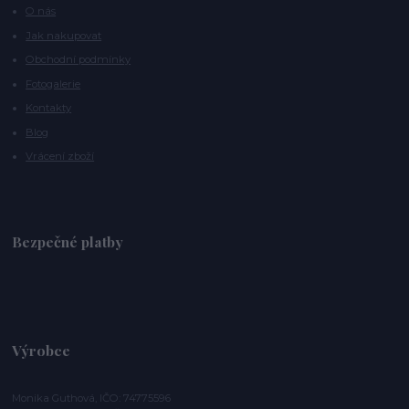
O nás
Jak nakupovat
Obchodní podmínky
Fotogalerie
Kontakty
Blog
Vrácení zboží
Bezpečné platby
Výrobce
Monika Guthová, IČO: 74775596