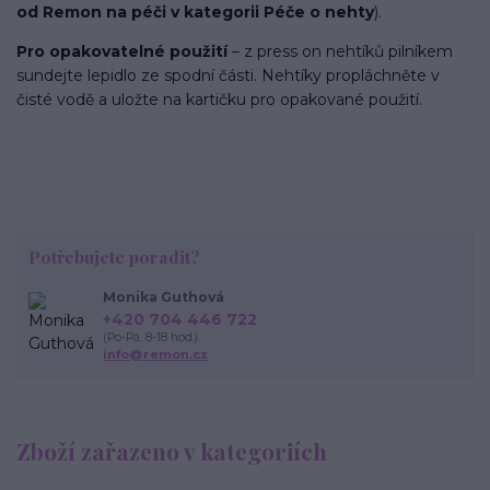
od Remon na péči v kategorii Péče o nehty
).
Pro opakovatelné použití
– z press on nehtíků pilníkem
sundejte lepidlo ze spodní části. Nehtíky propláchněte v
čisté vodě a uložte na kartičku pro opakované použití.
Potřebujete poradit?
Monika Guthová
+420 704 446 722
(Po-Pá, 8-18 hod.)
info@remon.cz
Zboží zařazeno v kategoriích