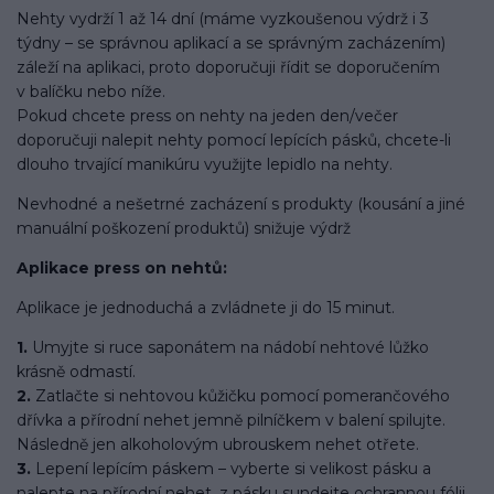
Nehty vydrží 1 až 14 dní (máme vyzkoušenou výdrž i 3
týdny – se správnou aplikací a se správným zacházením)
záleží na aplikaci, proto doporučuji řídit se doporučením
v balíčku nebo níže.
Pokud chcete press on nehty na jeden den/večer
doporučuji nalepit nehty pomocí lepících pásků, chcete-li
dlouho trvající manikúru využijte lepidlo na nehty.
Nevhodné a nešetrné zacházení s produkty (kousání a jiné
manuální poškození produktů) snižuje výdrž
Aplikace press on nehtů:
Aplikace je jednoduchá a zvládnete ji do 15 minut.
1.
Umyjte si ruce saponátem na nádobí nehtové lůžko
krásně odmastí.
2.
Zatlačte si nehtovou kůžičku pomocí pomerančového
dřívka a přírodní nehet jemně pilníčkem v balení spilujte.
Následně jen alkoholovým ubrouskem nehet otřete.
3.
Lepení lepícím páskem – vyberte si velikost pásku a
nalepte na přírodní nehet, z pásku sundejte ochrannou fólii