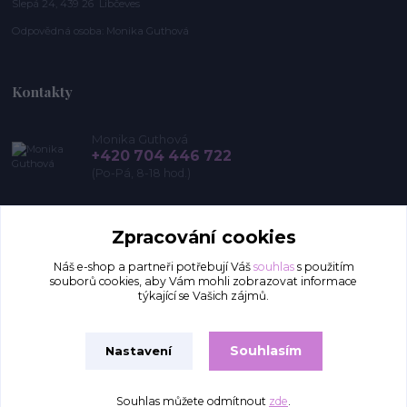
Slepá 24, 439 26 Libčeves
Odpovědná osoba: Monika Guthová
Kontakty
Monika Guthová
+420 704 446 722
(Po-Pá, 8-18 hod.)
info@remon.cz
Zpracování cookies
Náš e-shop a partneři potřebují Váš
souhlas
s použitím
souborů cookies, aby Vám mohli zobrazovat informace
týkající se Vašich zájmů.
Souhlasím
Nastavení
Upravit sběr cookies.
Souhlas můžete odmítnout
zde
.