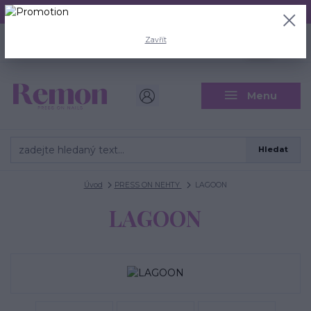
Aktuální doba odeslání je 3 - 5 pracovních dní.
+420 704 446 722
0
ks
Zavřít
CZK
0 Kč
(Po-Pá, 8-18 hod.)
Menu
Hledat
Úvod
PRESS ON NEHTY
LAGOON
LAGOON