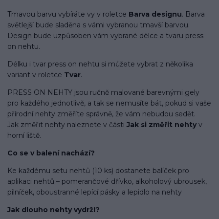
Tmavou barvu vybíráte vy v roletce
Barva designu
. Barva
světlejší bude sladěna s vámi vybranou tmavší barvou.
Design bude uzpůsoben vám vybrané délce a tvaru press
on nehtu.
Délku i tvar press on nehtu si můžete vybrat z několika
variant v roletce
Tvar
.
PRESS ON NEHTY jsou ručně malované barevnými gely
pro každého jednotlivě, a tak se nemusíte bát, pokud si vaše
přírodní nehty změříte správně, že vám nebudou sedět.
Jak změřit nehty naleznete v části
Jak si změřit nehty
v
horní liště.
Co se v balení
nachází
?
Ke každému setu nehtů (10 ks) dostanete balíček pro
aplikaci nehtů – pomerančové dřívko, alkoholový ubrousek,
pilníček, oboustranné lepící pásky a lepidlo na nehty
Jak dlouho nehty vydrží?