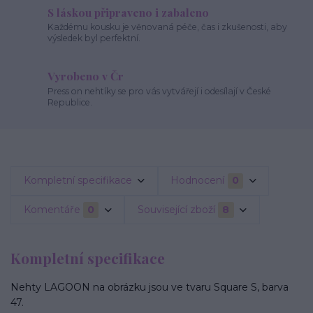
S láskou připraveno i zabaleno
Každému kousku je věnovaná péče, čas i zkušenosti, aby
výsledek byl perfektní.
Vyrobeno v Čr
Press on nehtíky se pro vás vytvářejí i odesílají v České
Republice.
Kompletní specifikace
Hodnocení
0
Komentáře
0
Související zboží
8
Kompletní specifikace
Nehty LAGOON na obrázku jsou ve tvaru Square S, barva
47.