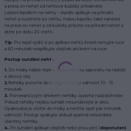
a press on nehet od nehtové kůžičky přitiskněte.
Lepení lepidlem na nehty – lepidlo aplikuje na přírodní
nehet a rozetřete po nehtu, malou kapičku také naneste
na press on nehet a od kůžičky přiložte na přírodní nehet a
držte po dobu 20 vteřin.
Tip
: Pro lepší výdrž si po aplikaci nehtů ihned nemyjte ruce
a 60 minutek neaplikujte olejíček ani krém na ruce.
Postup sundání nehtů:
1.
Do misky nalijte teplou vodu, kapičku saponátu na nádobí
a olivový olej.
2.
Nehtíky ponořte do misky a nechte odmočit 10 - 15
minutek.
3.
Pomerančovým dřívkem nehtíky opatrně nadzdvihněte.
Pokud nehtíky nejdou sundat nesundávejte je silou.
Opakovaně je vložte do misky a nechte opět pár minutek
odmočit. Postup opakujte dokud opatrně nesundáte
všechny nehtíky.
4.
Po sundání aplikuje olejíček nebo jinou péči (
doporučení