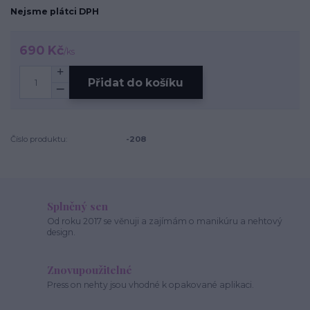
Nejsme plátci DPH
690 Kč
/
ks
Přidat do košíku
Číslo produktu:
-208
Splněný sen
Od roku 2017 se věnuji a zajímám o manikúru a nehtový
design.
Znovupoužitelné
Press on nehty jsou vhodné k opakované aplikaci.