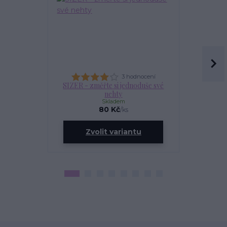
3 hodnocení
SIZER - změřte si jednoduše své
OLEJÍ
nehty
Skladem
80 Kč
/
ks
ce
Zvolit variantu
Zv