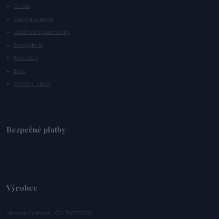
O nás
Jak nakupovat
Obchodní podmínky
Fotogalerie
Kontakty
Blog
Vrácení zboží
Bezpečné platby
Výrobce
Monika Guthová, IČO: 74775596