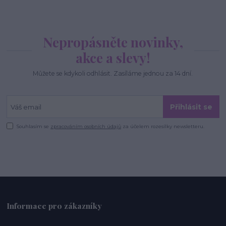
Nepropásněte novinky,
akce a slevy!
Můžete se kdykoli odhlásit. Zasíláme jednou za 14 dní.
Přihlásit se
Souhlasím se
zpracováním osobních údajů
za účelem rozesílky newsletteru.
Informace pro zákazníky