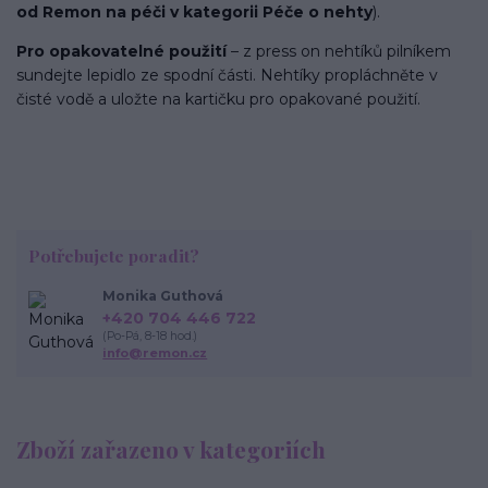
od Remon na péči v kategorii Péče o nehty
).
Pro opakovatelné použití
– z press on nehtíků pilníkem
sundejte lepidlo ze spodní části. Nehtíky propláchněte v
čisté vodě a uložte na kartičku pro opakované použití.
Potřebujete poradit?
Monika Guthová
+420 704 446 722
(Po-Pá, 8-18 hod.)
info@remon.cz
Zboží zařazeno v kategoriích