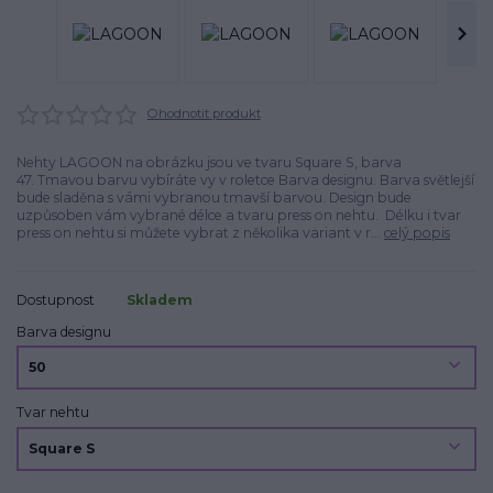
Ohodnotit produkt
Nehty LAGOON na obrázku jsou ve tvaru Square S, barva
47. Tmavou barvu vybíráte vy v roletce Barva designu. Barva světlejší
bude sladěna s vámi vybranou tmavší barvou. Design bude
uzpůsoben vám vybrané délce a tvaru press on nehtu. Délku i tvar
press on nehtu si můžete vybrat z několika variant v r...
celý popis
Dostupnost
Skladem
Barva designu
Tvar nehtu