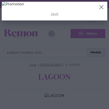
Aktuální doba odeslání je 3 - 5 pracovních dní.
+420 704 446 722
0
ks
Zavřít
CZK
0 Kč
(Po-Pá, 8-18 hod.)
Menu
Hledat
Úvod
PRESS ON NEHTY
LAGOON
LAGOON