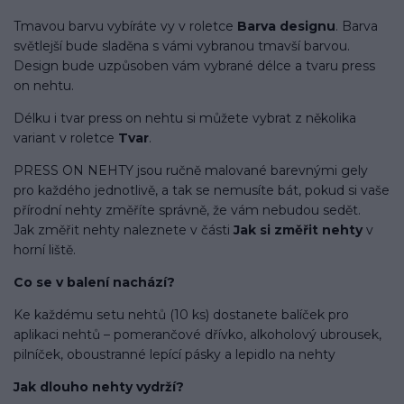
Tmavou barvu vybíráte vy v roletce
Barva designu
. Barva
světlejší bude sladěna s vámi vybranou tmavší barvou.
Design bude uzpůsoben vám vybrané délce a tvaru press
on nehtu.
Délku i tvar press on nehtu si můžete vybrat z několika
variant v roletce
Tvar
.
PRESS ON NEHTY jsou ručně malované barevnými gely
pro každého jednotlivě, a tak se nemusíte bát, pokud si vaše
přírodní nehty změříte správně, že vám nebudou sedět.
Jak změřit nehty naleznete v části
Jak si změřit nehty
v
horní liště.
Co se v balení
nachází
?
Ke každému setu nehtů (10 ks) dostanete balíček pro
aplikaci nehtů – pomerančové dřívko, alkoholový ubrousek,
pilníček, oboustranné lepící pásky a lepidlo na nehty
Jak dlouho nehty vydrží?