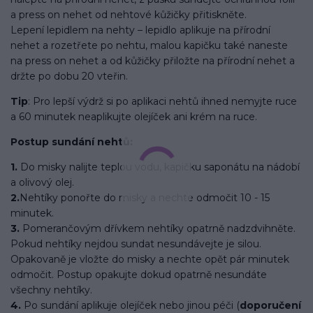
a press on nehet od nehtové kůžičky přitiskněte.
Lepení lepidlem na nehty – lepidlo aplikuje na přírodní
nehet a rozetřete po nehtu, malou kapičku také naneste
na press on nehet a od kůžičky přiložte na přírodní nehet a
držte po dobu 20 vteřin.
Tip
: Pro lepší výdrž si po aplikaci nehtů ihned nemyjte ruce
a 60 minutek neaplikujte olejíček ani krém na ruce.
Postup sundání nehtů:
1.
Do misky nalijte teplou vodu, kapičku saponátu na nádobí
a olivový olej.
2.
Nehtíky ponořte do misky a nechte odmočit 10 - 15
minutek.
3.
Pomerančovým dřívkem nehtíky opatrně nadzdvihněte.
Pokud nehtíky nejdou sundat nesundávejte je silou.
Opakovaně je vložte do misky a nechte opět pár minutek
odmočit. Postup opakujte dokud opatrně nesundáte
všechny nehtíky.
4.
Po sundání aplikuje olejíček nebo jinou péči (
doporučení