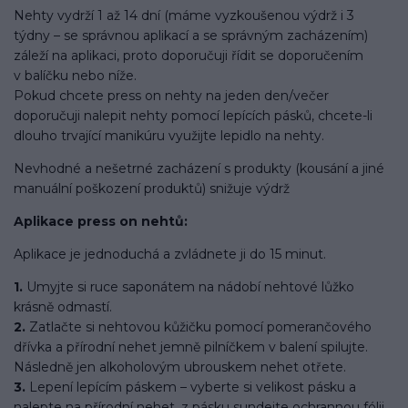
Nehty vydrží 1 až 14 dní (máme vyzkoušenou výdrž i 3
týdny – se správnou aplikací a se správným zacházením)
záleží na aplikaci, proto doporučuji řídit se doporučením
v balíčku nebo níže.
Pokud chcete press on nehty na jeden den/večer
doporučuji nalepit nehty pomocí lepících pásků, chcete-li
dlouho trvající manikúru využijte lepidlo na nehty.
Nevhodné a nešetrné zacházení s produkty (kousání a jiné
manuální poškození produktů) snižuje výdrž
Aplikace press on nehtů:
Aplikace je jednoduchá a zvládnete ji do 15 minut.
1.
Umyjte si ruce saponátem na nádobí nehtové lůžko
krásně odmastí.
2.
Zatlačte si nehtovou kůžičku pomocí pomerančového
dřívka a přírodní nehet jemně pilníčkem v balení spilujte.
Následně jen alkoholovým ubrouskem nehet otřete.
3.
Lepení lepícím páskem – vyberte si velikost pásku a
nalepte na přírodní nehet, z pásku sundejte ochrannou fólii