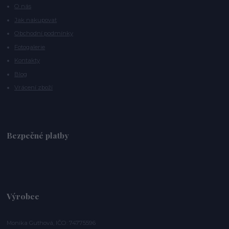
O nás
Jak nakupovat
Obchodní podmínky
Fotogalerie
Kontakty
Blog
Vrácení zboží
Bezpečné platby
Výrobce
Monika Guthová, IČO: 74775596