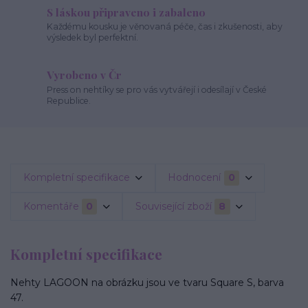
S láskou připraveno i zabaleno
Každému kousku je věnovaná péče, čas i zkušenosti, aby
výsledek byl perfektní.
Vyrobeno v Čr
Press on nehtíky se pro vás vytvářejí i odesílají v České
Republice.
Kompletní specifikace
Hodnocení
0
Komentáře
0
Související zboží
8
Kompletní specifikace
Nehty LAGOON na obrázku jsou ve tvaru Square S, barva
47.