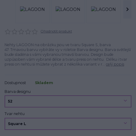
Ohodnotit produkt
Nehty LAGOON na obrázku jsou ve tvaru Square S, barva
47. Tmavou barvu vybíráte vy v roletce Barva designu. Barva světlejší
bude sladěna s vámi vybranou tmavší barvou. Design bude
uzpůsoben vám vybrané délce a tvaru press on nehtu. Délku i tvar
press on nehtu si můžete vybrat z několika variant v r...
celý popis
Dostupnost
Skladem
Barva designu
Tvar nehtu