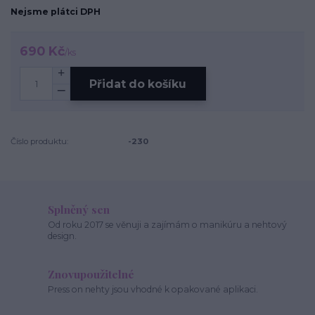
Nejsme plátci DPH
690 Kč
/
ks
Přidat do košíku
Číslo produktu:
-230
Splněný sen
Od roku 2017 se věnuji a zajímám o manikúru a nehtový
design.
Znovupoužitelné
Press on nehty jsou vhodné k opakované aplikaci.