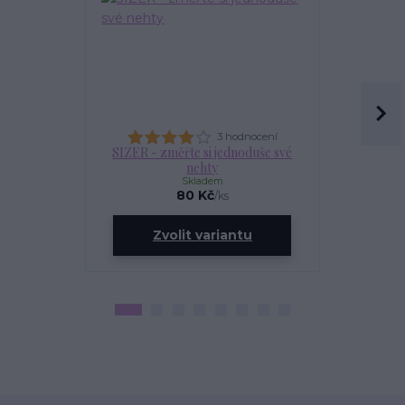
3 hodnocení
SIZER - změřte si jednoduše své
OLEJÍ
nehty
Skladem
80 Kč
/
ks
ce
Zvolit variantu
Zv