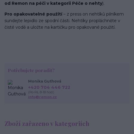
od Remon na péči v kategorii Péče o nehty
).
Pro opakovatelné použití
– z press on nehtíků pilníkem
sundejte lepidlo ze spodní části. Nehtíky propláchněte v
čisté vodě a uložte na kartičku pro opakované použití.
Potřebujete poradit?
Monika Guthová
+420 704 446 722
(Po-Pá, 8-18 hod.)
info@remon.cz
Zboží zařazeno v kategoriích