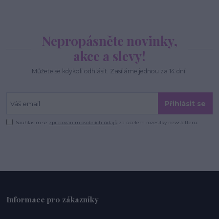
Nepropásněte novinky,
akce a slevy!
Můžete se kdykoli odhlásit. Zasíláme jednou za 14 dní.
Přihlásit se
Souhlasím se
zpracováním osobních údajů
za účelem rozesílky newsletteru.
Informace pro zákazníky