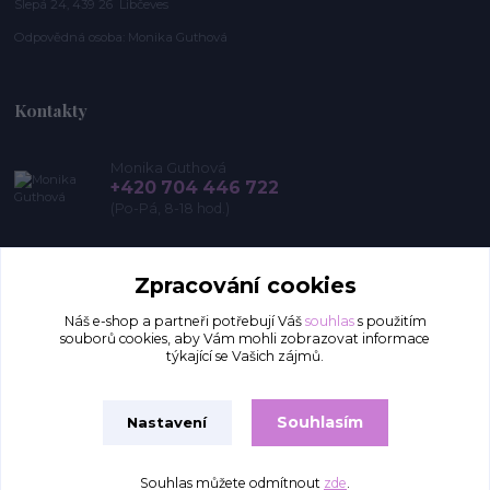
Slepá 24, 439 26 Libčeves
Odpovědná osoba: Monika Guthová
Kontakty
Monika Guthová
+420 704 446 722
(Po-Pá, 8-18 hod.)
info@remon.cz
Zpracování cookies
Náš e-shop a partneři potřebují Váš
souhlas
s použitím
souborů cookies, aby Vám mohli zobrazovat informace
týkající se Vašich zájmů.
Souhlasím
Nastavení
Upravit sběr cookies.
Souhlas můžete odmítnout
zde
.