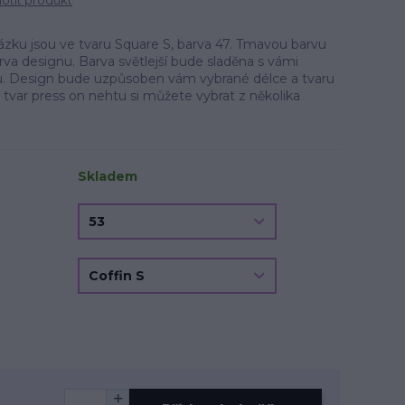
tit produkt
ku jsou ve tvaru Square S, barva 47. Tmavou barvu
arva designu. Barva světlejší bude sladěna s vámi
u. Design bude uzpůsoben vám vybrané délce a tvaru
 tvar press on nehtu si můžete vybrat z několika
Skladem