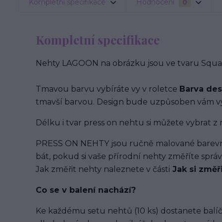
Kompletní specifikace
Hodnocení
0
Kompletní specifikace
Nehty LAGOON na obrázku jsou ve tvaru Square
Tmavou barvu vybíráte vy v roletce
Barva de
tmavší barvou. Design bude uzpůsoben vám vy
Délku i tvar press on nehtu si můžete vybrat z 
PRESS ON NEHTY jsou ručně malované barevným
bát, pokud si vaše přírodní nehty změříte spr
Jak změřit nehty naleznete v části
Jak si změř
Co se v balení
nachází
?
Ke každému setu nehtů (10 ks) dostanete balíč