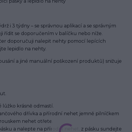
ící pásky a lepidlo na nehty
rž i 3 týdny – se správnou aplikací a se správným
ji řídit se doporučením v balíčku nebo níže.
er doporučuji nalepit nehty pomocí lepících
jte lepidlo na nehty.
usání a jiné manuální poškození produktů) snižuje
ut.
 lůžko krásně odmastí.
nčového dřívka a přírodní nehet jemně pilníčkem
brouskem nehet otřete.
pásku a nalepte na přírodní nehet, z pásku sundejte