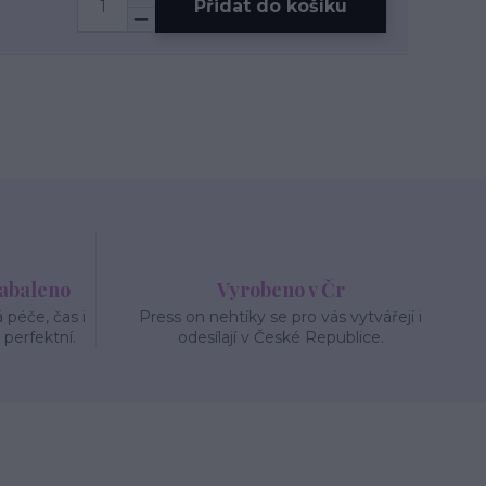
Přidat do košíku
zabaleno
Vyrobeno v Čr
péče, čas i
Press on nehtíky se pro vás vytvářejí i
 perfektní.
odesílají v České Republice.