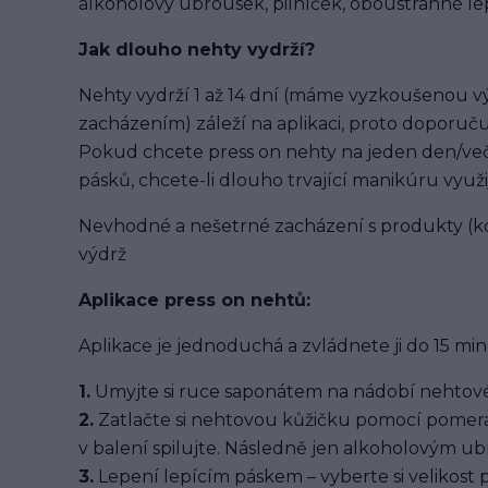
alkoholový ubrousek, pilníček, oboustranné lep
Jak dlouho nehty vydrží?
Nehty vydrží 1 až 14 dní (máme vyzkoušenou výd
zacházením) záleží na aplikaci, proto doporuču
Pokud chcete press on nehty na jeden den/več
pásků, chcete-li dlouho trvající manikúru využi
Nevhodné a nešetrné zacházení s produkty (ko
výdrž
Aplikace press on nehtů:
Aplikace je jednoduchá a zvládnete ji do 15 min
1.
Umyjte si ruce saponátem na nádobí nehtové
2.
Zatlačte si nehtovou kůžičku pomocí pomera
v balení spilujte. Následně jen alkoholovým u
3.
Lepení lepícím páskem – vyberte si velikost 