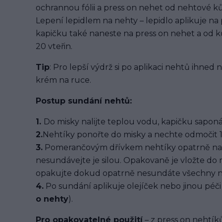
ochrannou fólii a press on nehet od nehtové kůž
Lepení lepidlem na nehty – lepidlo aplikuje na
kapičku také naneste na press on nehet a od ků
20 vteřin.
Tip
: Pro lepší výdrž si po aplikaci nehtů ihned
krém na ruce.
Postup sundání nehtů:
1.
Do misky nalijte teplou vodu, kapičku saponát
2.
Nehtíky ponořte do misky a nechte odmočit 1
3.
Pomerančovým dřívkem nehtíky opatrně na
nesundávejte je silou. Opakovaně je vložte do
opakujte dokud opatrně nesundáte všechny n
4.
Po sundání aplikuje olejíček nebo jinou péči 
o nehty
).
Pro opakovatelné použití
– z press on nehtíků