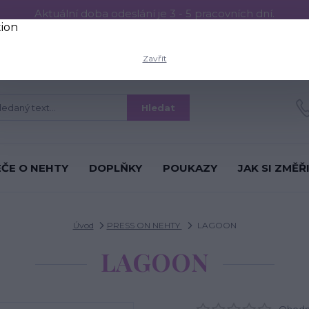
Aktuální doba odeslání je 3 - 5 pracovních dní.
RESS ON NEHTŮ
Aplikace PRESS ON NEHTŮ
O nás
Víc
Zavřít
Hledat
ÉČE O NEHTY
DOPLŇKY
POUKAZY
JAK SI ZMĚŘ
Úvod
PRESS ON NEHTY
LAGOON
LAGOON