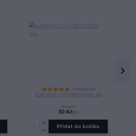
1 hodnocení
ALKOHOLOVÝ UBROUSEK 4ks
ALK
Skladem
30 Kč
/
ks
Přidat do košíku