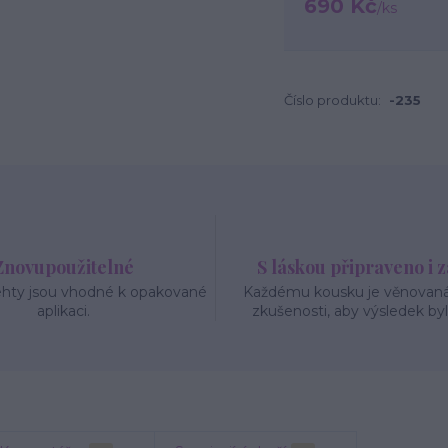
690 Kč
/
ks
Číslo produktu:
-235
Znovupoužitelné
S láskou připraveno i 
ehty jsou vhodné k opakované
Každému kousku je věnovaná 
aplikaci.
zkušenosti, aby výsledek byl