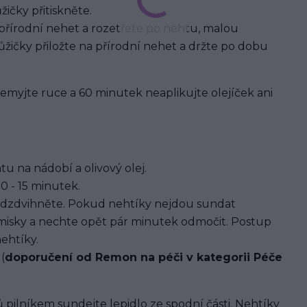
ičky přitiskněte.
 přírodní nehet a rozetřete po nehtu, malou
žičky přiložte na přírodní nehet a držte po dobu
 nemyjte ruce a 60 minutek neaplikujte olejíček ani
u na nádobí a olivový olej.
0 - 15 minutek.
dzdvihněte. Pokud nehtíky nejdou sundat
 misky a nechte opět pár minutek odmočit. Postup
ehtíky.
(
doporučení od Remon na péči v kategorii Péče
 pilníkem sundejte lepidlo ze spodní části. Nehtíky