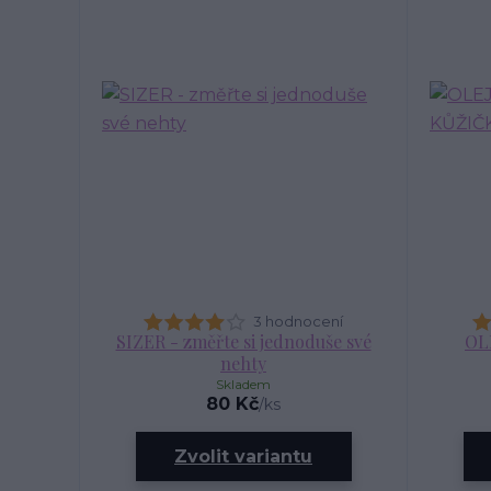
3 hodnocení
SIZER - změřte si jednoduše své
OL
nehty
Skladem
80 Kč
/
ks
Zvolit variantu