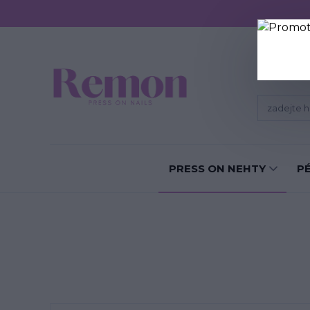
Sundání P
PRESS ON NEHTY
P