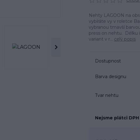
Ohodno
Nehty LAGOON na obráz
vybíráte vy v roletce B
vybranou tmavší barvo
press on nehtu. Délku i
variant v r...
celý popis
Dostupnost
Barva designu
Tvar nehtu
Nejsme plátci DPH