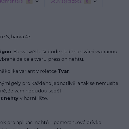
Komentáře
Související zboží
0
8
 S, barva 47.
signu
. Barva světlejší bude sladěna s vámi vybranou
brané délce a tvaru press on nehtu.
několika variant v roletce
Tvar
.
i gely pro každého jednotlivě, a tak se nemusíte
ávně, že vám nebudou sedět.
it nehty
v horní liště.
ek pro aplikaci nehtů – pomerančové dřívko,