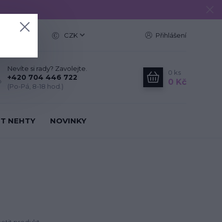
e
CZK
Přihlášení
Nevíte si rady? Zavolejte.
0
ks
+420 704 446 722
0 Kč
(Po-Pá, 8-18 hod.)
IT NEHTY
NOVINKY