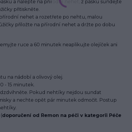
pásku a nalepte na přírodní nehet, z pásku sundejte
ičky přitiskněte.
 přírodní nehet a rozetřete po nehtu, malou
žičky přiložte na přírodní nehet a držte po dobu
 nemyjte ruce a 60 minutek neaplikujte olejíček ani
u na nádobí a olivový olej.
0 - 15 minutek.
dzdvihněte. Pokud nehtíky nejdou sundat
 misky a nechte opět pár minutek odmočit. Postup
ehtíky.
(
doporučení od Remon na péči v kategorii Péče