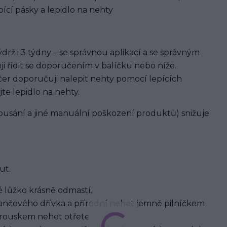
ící pásky a lepidlo na nehty
rž i 3 týdny – se správnou aplikací a se správným
ji řídit se doporučením v balíčku nebo níže.
er doporučuji nalepit nehty pomocí lepících
jte lepidlo na nehty.
usání a jiné manuální poškození produktů) snižuje
ut.
 lůžko krásně odmastí.
nčového dřívka a přírodní nehet jemně pilníčkem
brouskem nehet otřete.