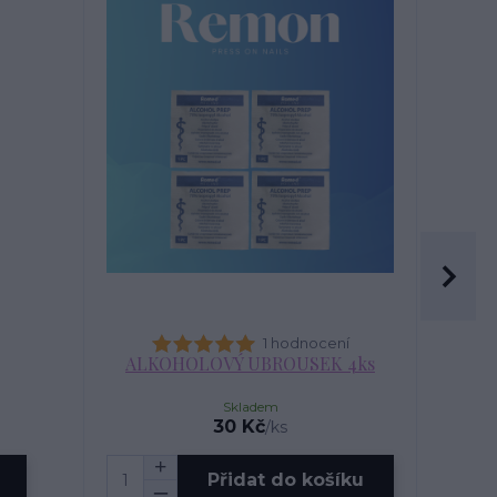
1 hodnocení
ALKOHOLOVÝ UBROUSEK 4ks
ALK
Skladem
30 Kč
/
ks
Přidat do košíku