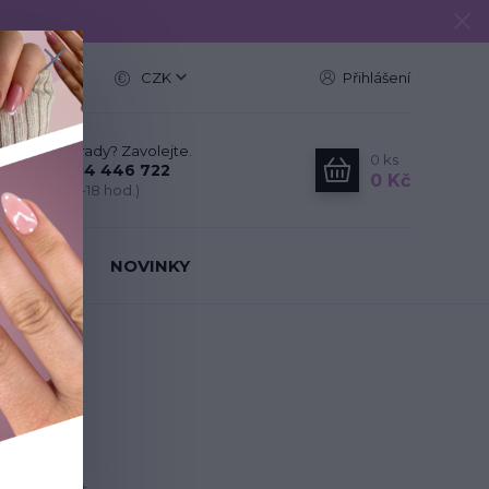
e
CZK
Přihlášení
Nevíte si rady? Zavolejte.
0
ks
+420 704 446 722
0 Kč
(Po-Pá, 8-18 hod.)
IT NEHTY
NOVINKY