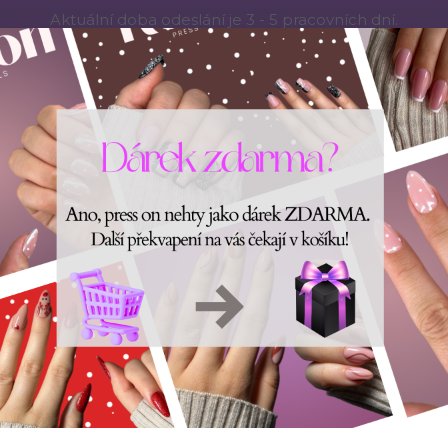
Aktuální doba odeslání je 3 - 5 pracovních dní.
RESS ON NEHTŮ
Aplikace PRESS ON NEHTŮ
O nás
Víc
Hledat
ÉČE O NEHTY
DOPLŇKY
POUKAZY
JAK SI ZMĚŘ
Úvod
PRESS ON NEHTY
LAGOON
LAGOON