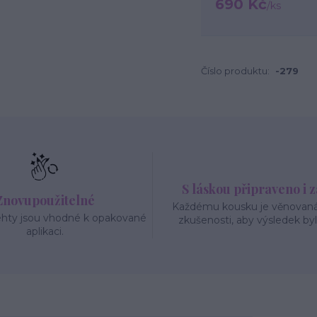
690 Kč
/
ks
Číslo produktu:
-279
S láskou připraveno i 
Znovupoužitelné
Každému kousku je věnovaná 
ehty jsou vhodné k opakované
zkušenosti, aby výsledek byl
aplikaci.