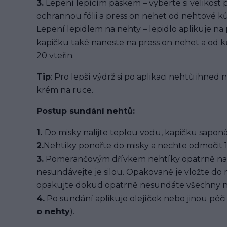
3.
Lepení lepícím páskem – vyberte si velikost 
ochrannou fólii a press on nehet od nehtové kůž
Lepení lepidlem na nehty – lepidlo aplikuje na
kapičku také naneste na press on nehet a od ků
20 vteřin.
Tip
: Pro lepší výdrž si po aplikaci nehtů ihned
krém na ruce.
Postup sundání nehtů:
1.
Do misky nalijte teplou vodu, kapičku saponát
2.
Nehtíky ponořte do misky a nechte odmočit 1
3.
Pomerančovým dřívkem nehtíky opatrně na
nesundávejte je silou. Opakovaně je vložte do
opakujte dokud opatrně nesundáte všechny n
4.
Po sundání aplikuje olejíček nebo jinou péči 
o nehty
).