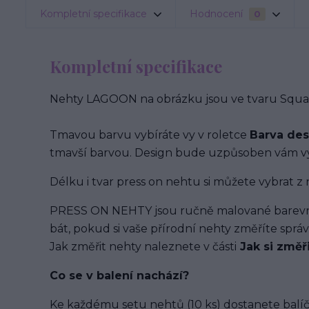
Kompletní specifikace
Hodnocení
0
Kompletní specifikace
Nehty LAGOON na obrázku jsou ve tvaru Square
Tmavou barvu vybíráte vy v roletce
Barva de
tmavší barvou. Design bude uzpůsoben vám vy
Délku i tvar press on nehtu si můžete vybrat z 
PRESS ON NEHTY jsou ručně malované barevným
bát, pokud si vaše přírodní nehty změříte spr
Jak změřit nehty naleznete v části
Jak si změř
Co se v balení
nachází
?
Ke každému setu nehtů (10 ks) dostanete balíč