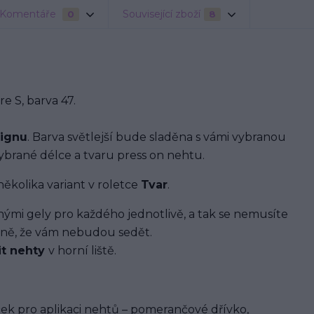
Komentáře
Související zboží
0
8
 S, barva 47.
signu
. Barva světlejší bude sladěna s vámi vybranou
brané délce a tvaru press on nehtu.
několika variant v roletce
Tvar
.
i gely pro každého jednotlivě, a tak se nemusíte
ávně, že vám nebudou sedět.
it nehty
v horní liště.
ek pro aplikaci nehtů – pomerančové dřívko,