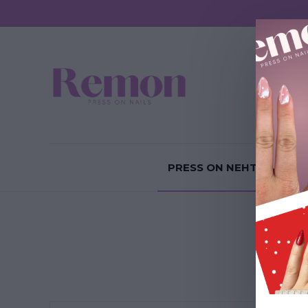
Sundání P
PRESS ON NEHTY
P