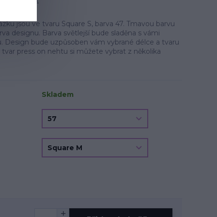
tit produkt
ku jsou ve tvaru Square S, barva 47. Tmavou barvu
arva designu. Barva světlejší bude sladěna s vámi
u. Design bude uzpůsoben vám vybrané délce a tvaru
 tvar press on nehtu si můžete vybrat z několika
Skladem