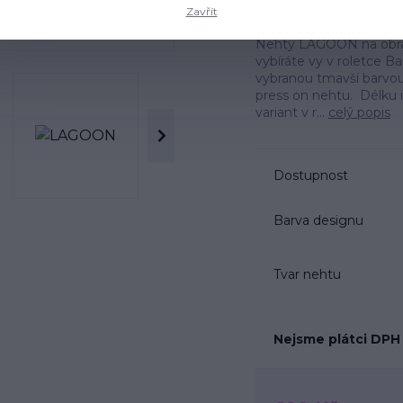
Ohodno
Zavřít
Nehty LAGOON na obráz
vybíráte vy v roletce B
vybranou tmavší barvo
press on nehtu. Délku i
variant v r...
celý popis
Dostupnost
Barva designu
Tvar nehtu
Nejsme plátci DPH