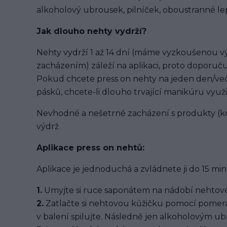
alkoholový ubrousek, pilníček, oboustranné lep
Jak dlouho nehty vydrží?
Nehty vydrží 1 až 14 dní (máme vyzkoušenou výd
zacházením) záleží na aplikaci, proto doporuču
Pokud chcete press on nehty na jeden den/več
pásků, chcete-li dlouho trvající manikúru využi
Nevhodné a nešetrné zacházení s produkty (ko
výdrž
Aplikace press on nehtů:
Aplikace je jednoduchá a zvládnete ji do 15 min
1.
Umyjte si ruce saponátem na nádobí nehtové
2.
Zatlačte si nehtovou kůžičku pomocí pomera
v balení spilujte. Následně jen alkoholovým u