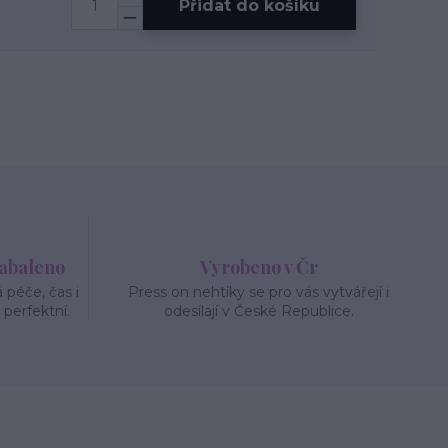
Přidat do košíku
zabaleno
Vyrobeno v Čr
péče, čas i
Press on nehtíky se pro vás vytvářejí i
 perfektní.
odesílají v České Republice.