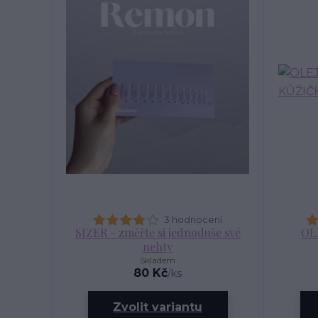
3 hodnocení
SIZER - změřte si jednoduše své
OL
nehty
Skladem
80 Kč
/
ks
Zvolit variantu