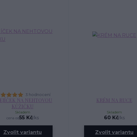
3 hodnocení
EJÍČEK NA NEHTOVOU
KRÉM NA RUCE
KŮŽIČKU
Skladem
Skladem
55 Kč
60 Kč
/
ks
/
ks
cena od
Zvolit variantu
Zvolit variantu