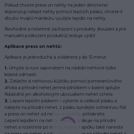
Pokud chcete press on nehty na jeden den/večer
doporučuji nalepit nehty pomocí lepících pásků, chcete-li
dlouho trvající manikúru využijte lepidlo na nehty.
Nevhodné a nešetrné zacházení s produkty (kousání a jiné
manuální poškození produktů) snižuje výdrž
Aplikace press on nehtů:
Aplikace je jednoduchá a zvládnete ji do 15 minut.
1.
Umyjte si ruce saponátem na nádobí nehtové lůžko
krásně odmastí.
2.
Zatlačte si nehtovou kůžičku pomocí pomerančového
dřívka a přírodní nehet jemně pilníčkem v balení spilujte.
Následně jen alkoholovým ubrouskem nehet otřete.
3.
Lepení lepícím páskem – vyberte si velikost pásku a
nalepte na přírodní nehet, z pásku sundejte ochrannou fólii
a press on nehet od nehtové kůžičky přitiskněte.
Lepení lepidlem na nehty – lepidlo aplikuje na přírodní
nehet a rozetřete po nehtu, malou kapičku také naneste
na press on nehet a od kůžičky přiložte na přírodní nehet a