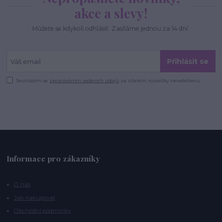
akce a slevy!
Můžete se kdykoli odhlásit. Zasíláme jednou za 14 dní.
Přihlásit se
Souhlasím se
zpracováním osobních údajů
za účelem rozesílky newsletteru.
Informace pro zákazníky
O nás
Jak nakupovat
Obchodní podmínky