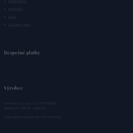
Fotogalerie
Kontakty
Blog
Vrácení zboží
Bezpečné platby
Výrobce
Monika Guthová, IČO: 74775596
Slepá 24, 439 26 Libčeves
Odpovědná osoba: Monika Guthová