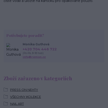
čisté vodě a uložte na kartičku pro opakované použití.
Potřebujete poradit?
Monika Guthová
+420 704 446 722
(Po-Pá, 8-18 hod.)
info@remon.cz
Zboží zařazeno v kategoriích
PRESS ON NEHTY
VŠECHNY KOLEKCE
NAIL ART