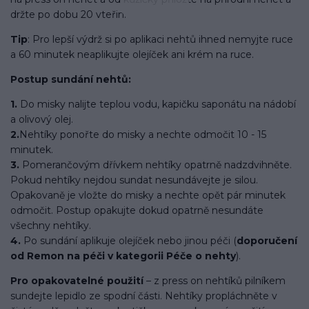
držte po dobu 20 vteřin.
Tip
: Pro lepší výdrž si po aplikaci nehtů ihned nemyjte ruce
a 60 minutek neaplikujte olejíček ani krém na ruce.
Postup sundání nehtů:
1.
Do misky nalijte teplou vodu, kapičku saponátu na nádobí
a olivový olej.
2.
Nehtíky ponořte do misky a nechte odmočit 10 - 15
minutek.
3.
Pomerančovým dřívkem nehtíky opatrně nadzdvihněte.
Pokud nehtíky nejdou sundat nesundávejte je silou.
Opakovaně je vložte do misky a nechte opět pár minutek
odmočit. Postup opakujte dokud opatrně nesundáte
všechny nehtíky.
4.
Po sundání aplikuje olejíček nebo jinou péči (
doporučení
od Remon na péči v kategorii Péče o nehty
).
Pro opakovatelné použití
– z press on nehtíků pilníkem
sundejte lepidlo ze spodní části. Nehtíky propláchněte v