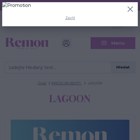
Aktuální doba odeslání je 3 - 5 pracovních dní.
+420 704 446 722
0
ks
Zavřít
CZK
0 Kč
(Po-Pá, 8-18 hod.)
Menu
Hledat
Úvod
PRESS ON NEHTY
LAGOON
LAGOON