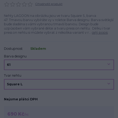
Ohodnotit produkt
Nehty LAGOON na obrázku jsou ve tvaru Square S, barva
47. Tmavou barvu vybíráte vy v roletce Barva designu. Barva světlejší
bude sladěna s vámi vybranou tmavší barvou. Design bude
uzpůsoben vám vybrané délce a tvaru press on nehtu. Délku i tvar
press on nehtu si můžete vybrat z několika variant v r...
celý popis
Dostupnost
Skladem
Barva designu
Tvar nehtu
Nejsme plátci DPH
690 Kč
/
ks