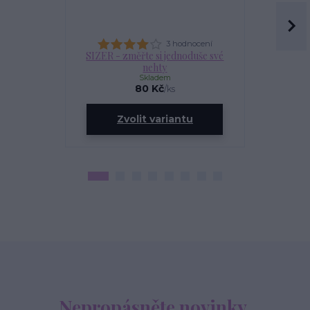
3 hodnocení
SIZER - změřte si jednoduše své
OLEJÍ
nehty
Skladem
80 Kč
/
ks
ce
Zvolit variantu
Zv
Nepropásněte novinky,