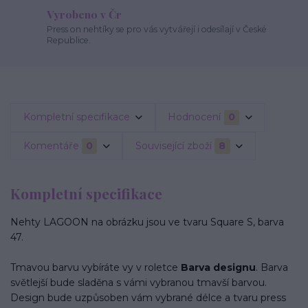
Vyrobeno v Čr
Press on nehtíky se pro vás vytvářejí i odesílají v České
Republice.
Kompletní specifikace
Hodnocení
0
Komentáře
0
Související zboží
8
Kompletní specifikace
Nehty LAGOON na obrázku jsou ve tvaru Square S, barva
47.
Tmavou barvu vybíráte vy v roletce
Barva designu
. Barva
světlejší bude sladěna s vámi vybranou tmavší barvou.
Design bude uzpůsoben vám vybrané délce a tvaru press