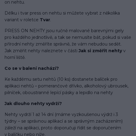
on nehtu.
Délku i tvar press on nehtu si můžete vybrat z několika
variant v roletce
Tvar
.
PRESS ON NEHTY jsou ručně malované barevnými gely
pro každého jednotlivě, a tak se nemusíte bát, pokud si vaše
přírodní nehty změříte správně, že vám nebudou sedět.
Jak změřit nehty naleznete v části
Jak si změřit nehty
v
horní liště.
Co se v balení
nachází
?
Ke každému setu nehtů (10 ks) dostanete balíček pro
aplikaci nehtů – pomerančové dřívko, alkoholový ubrousek,
pilníček, oboustranné lepící pásky a lepidlo na nehty
Jak dlouho nehty vydrží?
Nehty vydrží 1 až 14 dní (máme vyzkoušenou výdrž i 3
týdny – se správnou aplikací a se správným zacházením)
záleží na aplikaci, proto doporučuji řídit se doporučením
v balíčku nebo níže.