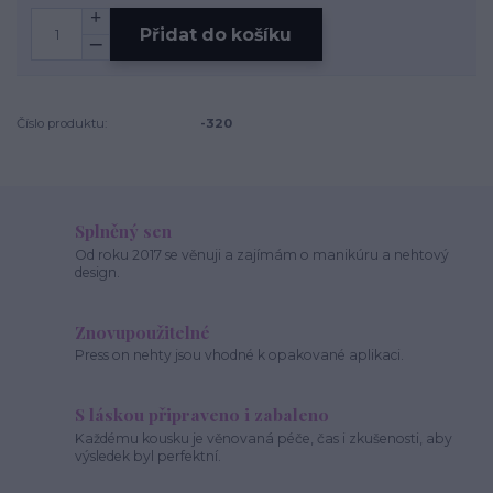
Přidat do košíku
Číslo produktu:
-320
Splněný sen
Od roku 2017 se věnuji a zajímám o manikúru a nehtový
design.
Znovupoužitelné
Press on nehty jsou vhodné k opakované aplikaci.
S láskou připraveno i zabaleno
Každému kousku je věnovaná péče, čas i zkušenosti, aby
výsledek byl perfektní.