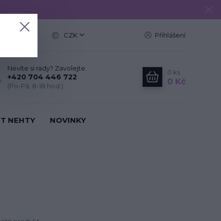
e
CZK
Přihlášení
Nevíte si rady? Zavolejte.
0
ks
+420 704 446 722
0 Kč
(Po-Pá, 8-18 hod.)
IT NEHTY
NOVINKY