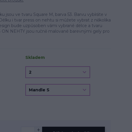
tit produkt
 jsou ve tvaru Square M, barva 53. Barvu vybíráte v
Délku i tvar press on nehtu si můžete vybrat z několika
.Design bude uzpůsoben vámi vybrané délce a tvaru
 ON NEHTY jsou ručně malované barevnými gely pro
Skladem