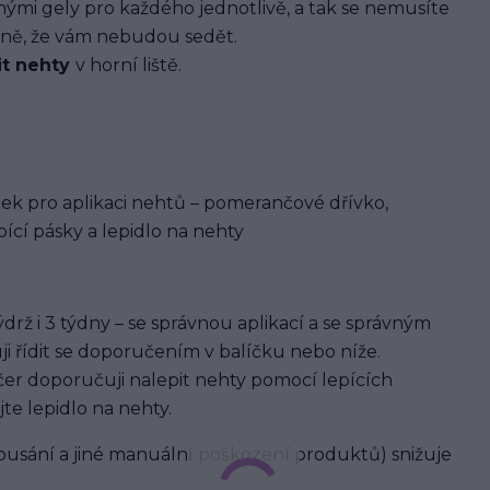
i gely pro každého jednotlivě, a tak se nemusíte
ávně, že vám nebudou sedět.
it nehty
v horní liště.
ek pro aplikaci nehtů – pomerančové dřívko,
ící pásky a lepidlo na nehty
rž i 3 týdny – se správnou aplikací a se správným
ji řídit se doporučením v balíčku nebo níže.
er doporučuji nalepit nehty pomocí lepících
jte lepidlo na nehty.
usání a jiné manuální poškození produktů) snižuje