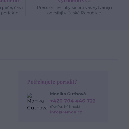
zabaleno
Vyrobeno v Čr
péče, čas i
Press on nehtíky se pro vás vytvářejí i
 perfektní.
odesílají v České Republice.
Potřebujete poradit?
Monika Guthová
+420 704 446 722
(Po-Pá, 8-18 hod.)
info@remon.cz