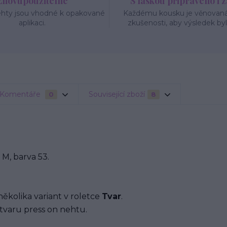
Znovupoužitelné
S láskou připraveno i 
ehty jsou vhodné k opakované
Každému kousku je věnovaná 
aplikaci.
zkušenosti, aby výsledek byl
Komentáře
Související zboží
0
8
M, barva 53.
několika variant v roletce
Tvar
.
tvaru press on nehtu.