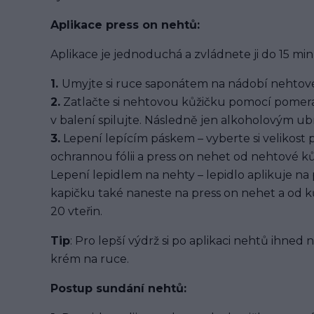
Aplikace press on nehtů:
Aplikace je jednoduchá a zvládnete ji do 15 min
1.
Umyjte si ruce saponátem na nádobí nehtové
2.
Zatlačte si nehtovou kůžičku pomocí pomera
v balení spilujte. Následně jen alkoholovým u
3.
Lepení lepícím páskem – vyberte si velikost 
ochrannou fólii a press on nehet od nehtové kůž
Lepení lepidlem na nehty – lepidlo aplikuje na
kapičku také naneste na press on nehet a od ků
20 vteřin.
Tip
: Pro lepší výdrž si po aplikaci nehtů ihned
krém na ruce.
Postup sundání nehtů: