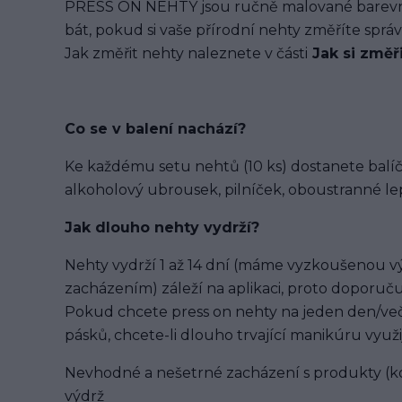
PRESS ON NEHTY jsou ručně malované barevným
bát, pokud si vaše přírodní nehty změříte spr
Jak změřit nehty naleznete v části
Jak si změř
Co se v balení
nachází
?
Ke každému setu nehtů (10 ks) dostanete balíč
alkoholový ubrousek, pilníček, oboustranné lep
Jak dlouho nehty vydrží?
Nehty vydrží 1 až 14 dní (máme vyzkoušenou výd
zacházením) záleží na aplikaci, proto doporuču
Pokud chcete press on nehty na jeden den/več
pásků, chcete-li dlouho trvající manikúru využi
Nevhodné a nešetrné zacházení s produkty (ko
výdrž