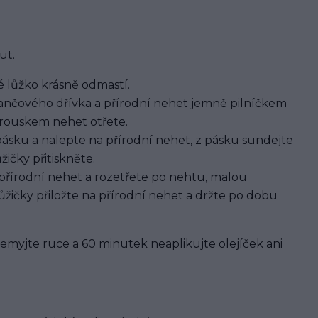
ut.
 lůžko krásně odmastí.
nčového dřívka a přírodní nehet jemně pilníčkem
brouskem nehet otřete.
pásku a nalepte na přírodní nehet, z pásku sundejte
ičky přitiskněte.
 přírodní nehet a rozetřete po nehtu, malou
žičky přiložte na přírodní nehet a držte po dobu
 nemyjte ruce a 60 minutek neaplikujte olejíček ani