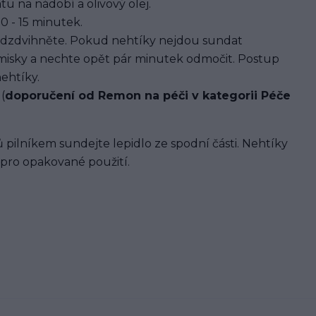
u na nádobí a olivový olej.
0 - 15 minutek.
dzdvihněte. Pokud nehtíky nejdou sundat
 misky a nechte opět pár minutek odmočit. Postup
ehtíky.
(
doporučení od Remon na péči v kategorii Péče
 pilníkem sundejte lepidlo ze spodní části. Nehtíky
 pro opakované použití.