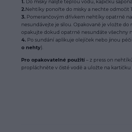
1.
Do misky nalijte teplou vodu, kapičku saponát
2.
Nehtíky ponořte do misky a nechte odmočit 1
3.
Pomerančovým dřívkem nehtíky opatrně na
nesundávejte je silou. Opakovaně je vložte do
opakujte dokud opatrně nesundáte všechny n
4.
Po sundání aplikuje olejíček nebo jinou péči 
o nehty
).
Pro opakovatelné použití
– z press on nehtíků
propláchněte v čisté vodě a uložte na kartičku