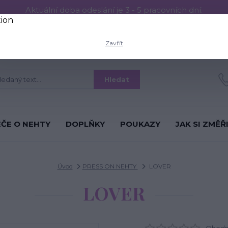
Aktuální doba odeslání je 3 - 5 pracovních dní.
RESS ON NEHTŮ
Aplikace PRESS ON NEHTŮ
O nás
Víc
Zavřít
Hledat
ÉČE O NEHTY
DOPLŇKY
POUKAZY
JAK SI ZMĚŘ
Úvod
PRESS ON NEHTY
LOVER
LOVER