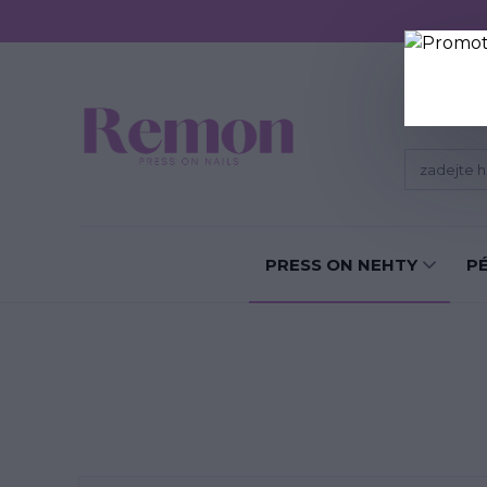
Sundání P
PRESS ON NEHTY
P