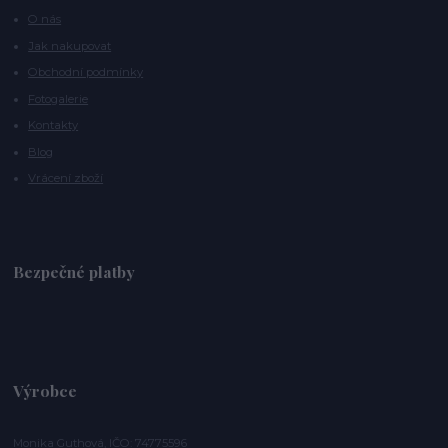
O nás
Jak nakupovat
Obchodní podmínky
Fotogalerie
Kontakty
Blog
Vrácení zboží
Bezpečné platby
Výrobce
Monika Guthová, IČO: 74775596