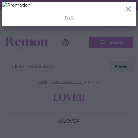
Aktuální doba odeslání je 3 - 5 pracovních dní.
+420 704 446 722
0
ks
Zavřít
CZK
0 Kč
(Po-Pá, 8-18 hod.)
Menu
Hledat
Úvod
PRESS ON NEHTY
LOVER
LOVER