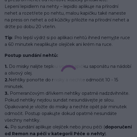
Lepení lepidlem na nehty – lepidlo aplikuje na přírodní
nehet a rozetřete po nehtu, malou kapičku také naneste
na press on nehet a od kůžičky přiložte na přírodní nehet a
držte po dobu 20 vteřin.
Tip
: Pro lepší výdrž si po aplikaci nehtů ihned nemyjte ruce
a 60 minutek neaplikujte olejíček ani krém na ruce.
Postup sundání nehtů:
1.
Do misky nalijte teplou vodu, kapičku saponátu na nádobí
a olivový olej.
2.
Nehtíky ponořte do misky a nechte odmočit 10 - 15
minutek.
3.
Pomerančovým dřívkem nehtíky opatrně nadzdvihněte.
Pokud nehtíky nejdou sundat nesundávejte je silou.
Opakovaně je vložte do misky a nechte opět pár minutek
odmočit. Postup opakujte dokud opatrně nesundáte
všechny nehtíky.
4.
Po sundání aplikuje olejíček nebo jinou péči (
doporučení
od Remon na péči v kategorii Péče o nehty
).