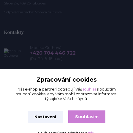
Slepá 24, 439 26 Libčeves
Odpovědná osoba: Monika Guthová
Kontakty
Monika Guthová
+420 704 446 722
(Po-Pá, 8-18 hod.)
info@remon.cz
Zpracování cookies
Náš e-shop a partneři potřebují Váš
souhlas
s použitím
souborů cookies, aby Vám mohli zobrazovat informace
týkající se Vašich zájmů.
Souhlasím
Nastavení
Upravit sběr cookies.