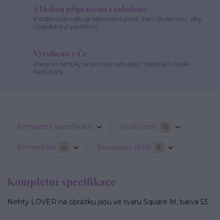
S láskou připraveno i zabaleno
Každému kousku je věnovaná péče, čas i zkušenosti, aby
výsledek byl perfektní.
Vyrobeno v Čr
Press on nehtíky se pro vás vytvářejí i odesílají v České
Republice.
Kompletní specifikace
Hodnocení
0
Komentáře
0
Související zboží
8
Kompletní specifikace
Nehty LOVER na obrázku jsou ve tvaru Square M, barva 53.