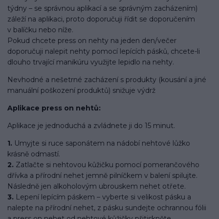
týdny – se správnou aplikací a se správným zacházením)
záleží na aplikaci, proto doporučuji řídit se doporučením
v balíčku nebo níže.
Pokud chcete press on nehty na jeden den/večer
doporučuji nalepit nehty pomocí lepících pásků, chcete-li
dlouho trvající manikúru využijte lepidlo na nehty.
Nevhodné a nešetrné zacházení s produkty (kousání a jiné
manuální poškození produktů) snižuje výdrž
Aplikace press on nehtů:
Aplikace je jednoduchá a zvládnete ji do 15 minut.
1.
Umyjte si ruce saponátem na nádobí nehtové lůžko
krásně odmastí.
2.
Zatlačte si nehtovou kůžičku pomocí pomerančového
dřívka a přírodní nehet jemně pilníčkem v balení spilujte.
Následně jen alkoholovým ubrouskem nehet otřete.
3.
Lepení lepícím páskem – vyberte si velikost pásku a
nalepte na přírodní nehet, z pásku sundejte ochrannou fólii
a press on nehet od nehtové kůžičky přitiskněte.