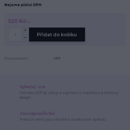
Nejsme plátci DPH
520 Kč
/
ks
Přidat do košíku
Číslo produktu:
-137
Splněný sen
Od roku 2017 se věnuji a zajímám o manikúru a nehtový
design.
Znovupoužitelné
Press on nehty jsou vhodné k opakované aplikaci.