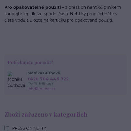
Pro opakovatelné použití
– z press on nehtíků pilníkem
sundejte lepidlo ze spodní části. Nehtíky propláchněte v
čisté vodě a uložte na kartičku pro opakované použití.
Potřebujete poradit?
Monika Guthová
+420 704 446 722
(Po-Pá, 8-18 hod.)
info@remon.cz
Zboží zařazeno v kategoriích
PRESS ON NEHTY