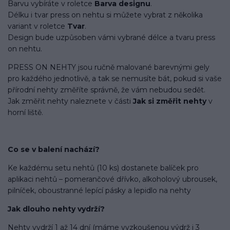
Barvu vybíráte v roletce
Barva designu
.
Délku i tvar press on nehtu si můžete vybrat z několika
variant v roletce
Tvar
.
Design bude uzpůsoben vámi vybrané délce a tvaru press
on nehtu.
PRESS ON NEHTY jsou ručně malované barevnými gely
pro každého jednotlivě, a tak se nemusíte bát, pokud si vaše
přírodní nehty změříte správně, že vám nebudou sedět.
Jak změřit nehty naleznete v části
Jak si změřit nehty
v
horní liště.
Co se v balení
nachází
?
Ke každému setu nehtů (10 ks) dostanete balíček pro
aplikaci nehtů – pomerančové dřívko, alkoholový ubrousek,
pilníček, oboustranné lepící pásky a lepidlo na nehty
Jak dlouho nehty vydrží?
Nehty vydrží 1 až 14 dní (máme vyzkoušenou výdrž i 3