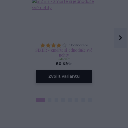
3 hodnocení
SIZER - změřte si jednoduše své
OLEJÍ
nehty
Skladem
80 Kč
/
ks
ce
Zvolit variantu
Zv