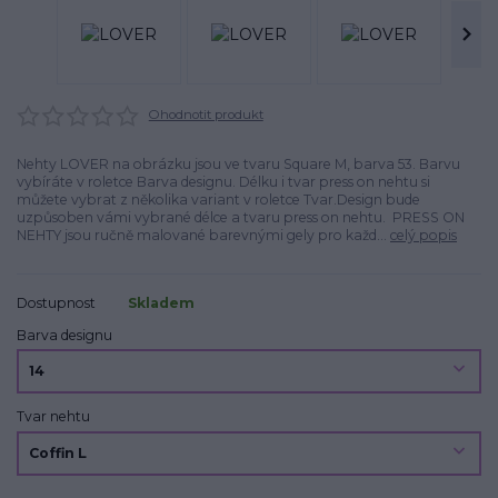
Ohodnotit produkt
Nehty LOVER na obrázku jsou ve tvaru Square M, barva 53. Barvu
vybíráte v roletce Barva designu. Délku i tvar press on nehtu si
můžete vybrat z několika variant v roletce Tvar.Design bude
uzpůsoben vámi vybrané délce a tvaru press on nehtu. PRESS ON
NEHTY jsou ručně malované barevnými gely pro každ...
celý popis
Dostupnost
Skladem
Barva designu
Tvar nehtu