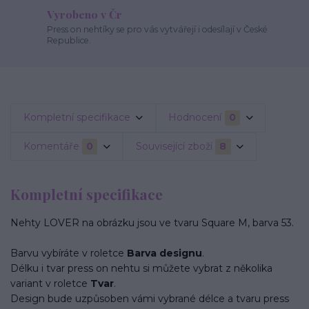
Vyrobeno v Čr
Press on nehtíky se pro vás vytvářejí i odesílají v České
Republice.
Kompletní specifikace
Hodnocení
0
Komentáře
0
Související zboží
8
Kompletní specifikace
Nehty LOVER na obrázku jsou ve tvaru Square M, barva 53.
Barvu vybíráte v roletce
Barva designu
.
Délku i tvar press on nehtu si můžete vybrat z několika
variant v roletce
Tvar
.
Design bude uzpůsoben vámi vybrané délce a tvaru press