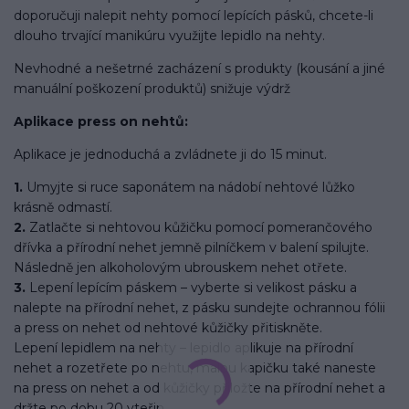
doporučuji nalepit nehty pomocí lepících pásků, chcete-li
dlouho trvající manikúru využijte lepidlo na nehty.
Nevhodné a nešetrné zacházení s produkty (kousání a jiné
manuální poškození produktů) snižuje výdrž
Aplikace press on nehtů:
Aplikace je jednoduchá a zvládnete ji do 15 minut.
1.
Umyjte si ruce saponátem na nádobí nehtové lůžko
krásně odmastí.
2.
Zatlačte si nehtovou kůžičku pomocí pomerančového
dřívka a přírodní nehet jemně pilníčkem v balení spilujte.
Následně jen alkoholovým ubrouskem nehet otřete.
3.
Lepení lepícím páskem – vyberte si velikost pásku a
nalepte na přírodní nehet, z pásku sundejte ochrannou fólii
a press on nehet od nehtové kůžičky přitiskněte.
Lepení lepidlem na nehty – lepidlo aplikuje na přírodní
nehet a rozetřete po nehtu, malou kapičku také naneste
na press on nehet a od kůžičky přiložte na přírodní nehet a
držte po dobu 20 vteřin.