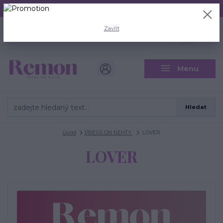
Aktuální doba odeslání je 3 - 5 pracovních dní.
+420 704 446 722
0
ks
Zavřít
CZK
0 Kč
(Po-Pá, 8-18 hod.)
Menu
Hledat
Úvod
PRESS ON NEHTY
LOVER
LOVER