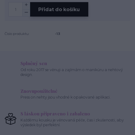
Přidat do košíku
Číslo produktu:
-13
Splněný sen
Od roku 2017 se věnuji a zajímám o manikúru a nehtový
design.
Znovupoužitelné
Press on nehty jsou vhodné k opakované aplikaci.
S láskou připraveno i zabaleno
Každému kousku je věnovaná péče, čas i zkušenosti, aby
výsledek byl perfektní.