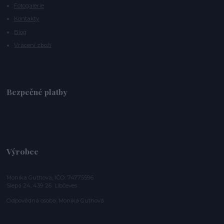
Fotogalerie
Kontakty
Blog
Vrácení zboží
Bezpečné platby
Výrobce
Monika Guthová, IČO: 74775596
Slepá 24, 439 26 Libčeves
Odpovědná osoba: Monika Guthová