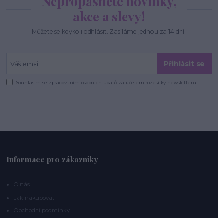
Nepropásněte novinky,
akce a slevy!
Můžete se kdykoli odhlásit. Zasíláme jednou za 14 dní.
Přihlásit se
Souhlasím se
zpracováním osobních údajů
za účelem rozesílky newsletteru.
Informace pro zákazníky
O nás
Jak nakupovat
Obchodní podmínky