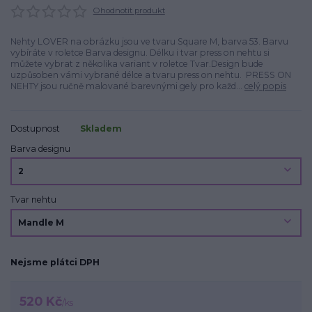
Ohodnotit produkt
Nehty LOVER na obrázku jsou ve tvaru Square M, barva 53. Barvu
vybíráte v roletce Barva designu. Délku i tvar press on nehtu si
můžete vybrat z několika variant v roletce Tvar.Design bude
uzpůsoben vámi vybrané délce a tvaru press on nehtu. PRESS ON
NEHTY jsou ručně malované barevnými gely pro každ...
celý popis
Dostupnost
Skladem
Barva designu
Tvar nehtu
Nejsme plátci DPH
520 Kč
/
ks