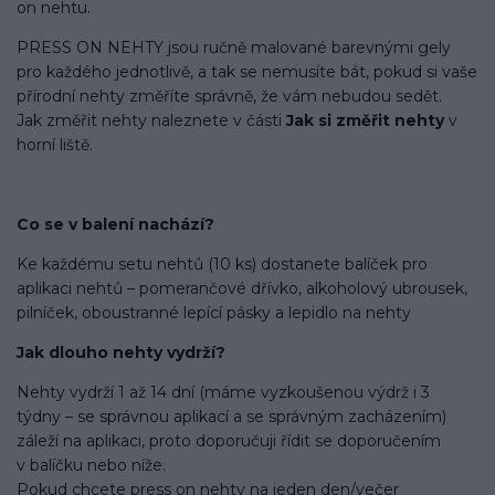
on nehtu.
PRESS ON NEHTY jsou ručně malované barevnými gely
pro každého jednotlivě, a tak se nemusíte bát, pokud si vaše
přírodní nehty změříte správně, že vám nebudou sedět.
Jak změřit nehty naleznete v části
Jak si změřit nehty
v
horní liště.
Co se v balení
nachází
?
Ke každému setu nehtů (10 ks) dostanete balíček pro
aplikaci nehtů – pomerančové dřívko, alkoholový ubrousek,
pilníček, oboustranné lepící pásky a lepidlo na nehty
Jak dlouho nehty vydrží?
Nehty vydrží 1 až 14 dní (máme vyzkoušenou výdrž i 3
týdny – se správnou aplikací a se správným zacházením)
záleží na aplikaci, proto doporučuji řídit se doporučením
v balíčku nebo níže.
Pokud chcete press on nehty na jeden den/večer