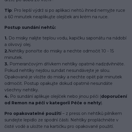
Tip
: Pro lepší výdrž si po aplikaci nehtů ihned nemyjte ruce
a 60 minutek neaplikujte olejíček ani krém na ruce.
Postup sundání nehtů:
1.
Do misky nalijte teplou vodu, kapičku saponátu na nádobí
a olivový olej.
2.
Nehtíky ponořte do misky a nechte odmočit 10 - 15
minutek.
3.
Pomerančovým dřívkem nehtíky opatrně nadzdvihněte.
Pokud nehtíky nejdou sundat nesundávejte je silou.
Opakovaně je vložte do misky a nechte opět pár minutek
odmočit. Postup opakujte dokud opatrně nesundáte
všechny nehtíky.
4.
Po sundání aplikuje olejíček nebo jinou péči (
doporučení
od Remon na péči v kategorii Péče o nehty
).
Pro opakovatelné použití
– z press on nehtíků pilníkem
sundejte lepidlo ze spodní části. Nehtíky propláchněte v
čisté vodě a uložte na kartičku pro opakované použití.