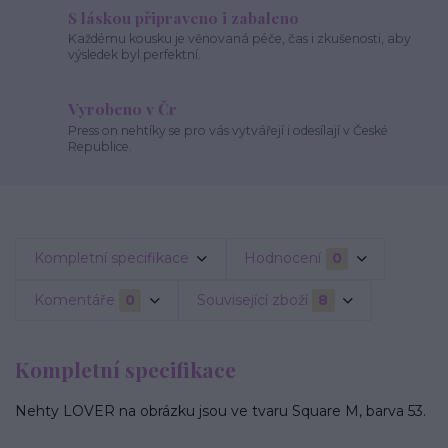
S láskou připraveno i zabaleno
Každému kousku je věnovaná péče, čas i zkušenosti, aby
výsledek byl perfektní.
Vyrobeno v Čr
Press on nehtíky se pro vás vytvářejí i odesílají v České
Republice.
Kompletní specifikace
Hodnocení
0
Komentáře
0
Související zboží
8
Kompletní specifikace
Nehty LOVER na obrázku jsou ve tvaru Square M, barva 53.