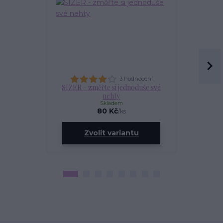
3 hodnocení
SIZER - změřte si jednoduše své
OLEJÍ
nehty
Skladem
80 Kč
/
ks
ce
Zvolit variantu
Zv