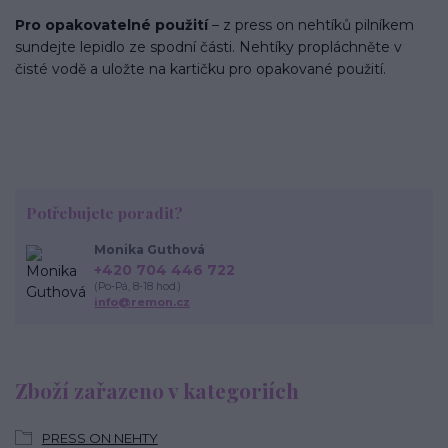
Pro opakovatelné použití
– z press on nehtíků pilníkem
sundejte lepidlo ze spodní části. Nehtíky propláchněte v
čisté vodě a uložte na kartičku pro opakované použití.
Potřebujete poradit?
Monika Guthová
+420 704 446 722
(Po-Pá, 8-18 hod.)
info@remon.cz
Zboží zařazeno v kategoriích
PRESS ON NEHTY