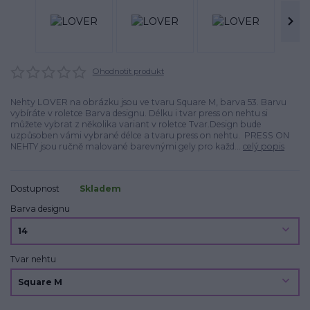
Ohodnotit produkt
Nehty LOVER na obrázku jsou ve tvaru Square M, barva 53. Barvu
vybíráte v roletce Barva designu. Délku i tvar press on nehtu si
můžete vybrat z několika variant v roletce Tvar.Design bude
uzpůsoben vámi vybrané délce a tvaru press on nehtu. PRESS ON
NEHTY jsou ručně malované barevnými gely pro každ...
celý popis
Dostupnost
Skladem
Barva designu
Tvar nehtu