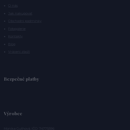
O nás
Jak nakupovat
Obchodní podmínky
Fotogalerie
Kontakty
Blog
Vrácení zboží
Bezpečné platby
Výrobce
Monika Guthová, IČO: 74775596