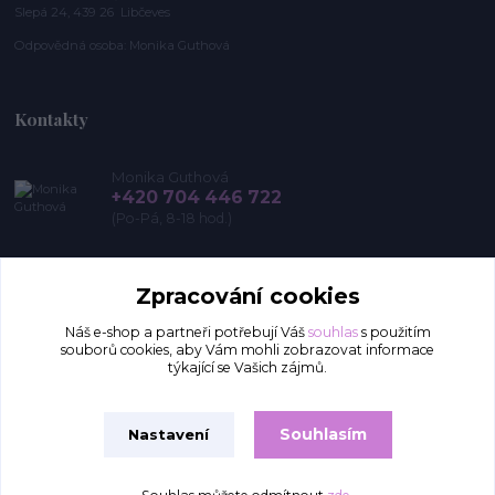
Slepá 24, 439 26 Libčeves
Odpovědná osoba: Monika Guthová
Kontakty
Monika Guthová
+420 704 446 722
(Po-Pá, 8-18 hod.)
info@remon.cz
Zpracování cookies
Náš e-shop a partneři potřebují Váš
souhlas
s použitím
souborů cookies, aby Vám mohli zobrazovat informace
týkající se Vašich zájmů.
Souhlasím
Nastavení
Upravit sběr cookies.