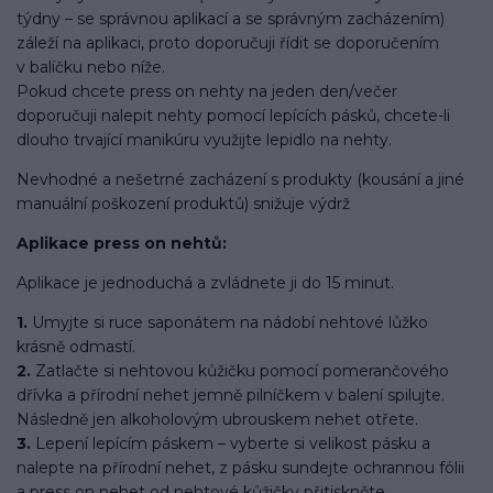
týdny – se správnou aplikací a se správným zacházením)
záleží na aplikaci, proto doporučuji řídit se doporučením
v balíčku nebo níže.
Pokud chcete press on nehty na jeden den/večer
doporučuji nalepit nehty pomocí lepících pásků, chcete-li
dlouho trvající manikúru využijte lepidlo na nehty.
Nevhodné a nešetrné zacházení s produkty (kousání a jiné
manuální poškození produktů) snižuje výdrž
Aplikace press on nehtů:
Aplikace je jednoduchá a zvládnete ji do 15 minut.
1.
Umyjte si ruce saponátem na nádobí nehtové lůžko
krásně odmastí.
2.
Zatlačte si nehtovou kůžičku pomocí pomerančového
dřívka a přírodní nehet jemně pilníčkem v balení spilujte.
Následně jen alkoholovým ubrouskem nehet otřete.
3.
Lepení lepícím páskem – vyberte si velikost pásku a
nalepte na přírodní nehet, z pásku sundejte ochrannou fólii
a press on nehet od nehtové kůžičky přitiskněte.