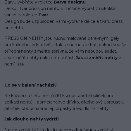
Barvu vybíráte v roletce
Barva designu
.
Délku i tvar press on nehtu si můžete vybrat z několika
variant v roletce
Tvar
.
Design bude uzpůsoben vámi vybrané délce a tvaru press
on nehtu.
PRESS ON NEHTY jsou ručně malované barevnými gely
pro každého jednotlivě, a tak se nemusíte bát, pokud si vaše
přírodní nehty změříte správně, že vám nebudou sedět.
Jak změřit nehty naleznete v části
Jak si změřit nehty
v
horní liště.
Co se v balení
nachází
?
Ke každému setu nehtů (10 ks) dostanete balíček pro
aplikaci nehtů – pomerančové dřívko, alkoholový ubrousek,
pilníček, oboustranné lepící pásky a lepidlo na nehty
Jak dlouho nehty vydrží?
Nehty vydrží 1 až 14 dní (máme vyzkoušenou výdrž i 3