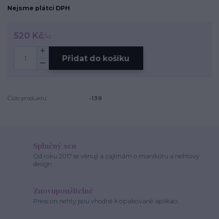
Nejsme plátci DPH
520 Kč
/
ks
Přidat do košíku
Číslo produktu:
-139
Splněný sen
Od roku 2017 se věnuji a zajímám o manikúru a nehtový
design.
Znovupoužitelné
Press on nehty jsou vhodné k opakované aplikaci.