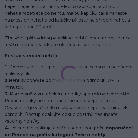
Lepení lepidlem na nehty – lepidlo aplikuje na přírodní
nehet a rozetřete po nehtu, malou kapičku také naneste
na press on nehet a od kůžičky přiložte na přírodní nehet a
držte po dobu 20 vteřin.
Tip
: Pro lepší výdrž si po aplikaci nehtů ihned nemyjte ruce
a 60 minutek neaplikujte olejíček ani krém na ruce.
Postup sundání nehtů:
1.
Do misky nalijte teplou vodu, kapičku saponátu na nádobí
a olivový olej.
2.
Nehtíky ponořte do misky a nechte odmočit 10 - 15
minutek.
3.
Pomerančovým dřívkem nehtíky opatrně nadzdvihněte.
Pokud nehtíky nejdou sundat nesundávejte je silou.
Opakovaně je vložte do misky a nechte opět pár minutek
odmočit. Postup opakujte dokud opatrně nesundáte
všechny nehtíky.
4.
Po sundání aplikuje olejíček nebo jinou péči (
doporučení
od Remon na péči v kategorii Péče o nehty
).