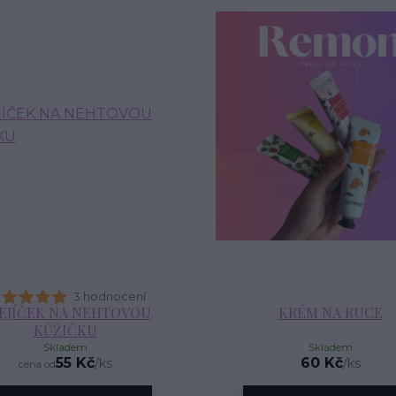
3 hodnocení
EJÍČEK NA NEHTOVOU
KRÉM NA RUCE
KŮŽIČKU
Skladem
Skladem
55 Kč
60 Kč
/
ks
/
ks
cena od