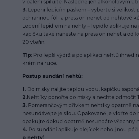
v balení spilujte. Následně jen alkoholovým u
3.
Lepení lepícím páskem – vyberte si velikost 
ochrannou fólii a press on nehet od nehtové kůž
Lepení lepidlem na nehty – lepidlo aplikuje na
kapičku také naneste na press on nehet a od ků
20 vteřin.
Tip
: Pro lepší výdrž si po aplikaci nehtů ihned
krém na ruce.
Postup sundání nehtů:
1.
Do misky nalijte teplou vodu, kapičku saponát
2.
Nehtíky ponořte do misky a nechte odmočit 1
3.
Pomerančovým dřívkem nehtíky opatrně na
nesundávejte je silou. Opakovaně je vložte do
opakujte dokud opatrně nesundáte všechny n
4.
Po sundání aplikuje olejíček nebo jinou péči 
o nehty
).