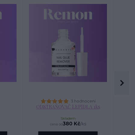
3 hodnocení
ODSTRAŇOVAČ LEPIDLA 1ks
Skladem
380 Kč
/
ks
cena od