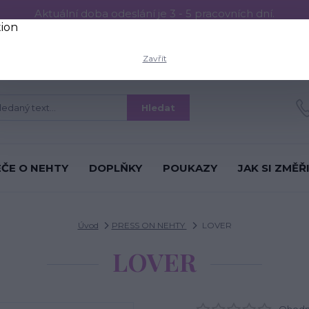
Aktuální doba odeslání je 3 - 5 pracovních dní.
RESS ON NEHTŮ
Aplikace PRESS ON NEHTŮ
O nás
Víc
Zavřít
Hledat
ÉČE O NEHTY
DOPLŇKY
POUKAZY
JAK SI ZMĚŘ
Úvod
PRESS ON NEHTY
LOVER
LOVER