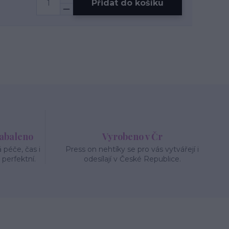
Přidat do košíku
zabaleno
Vyrobeno v Čr
péče, čas i
Press on nehtíky se pro vás vytvářejí i
 perfektní.
odesílají v České Republice.