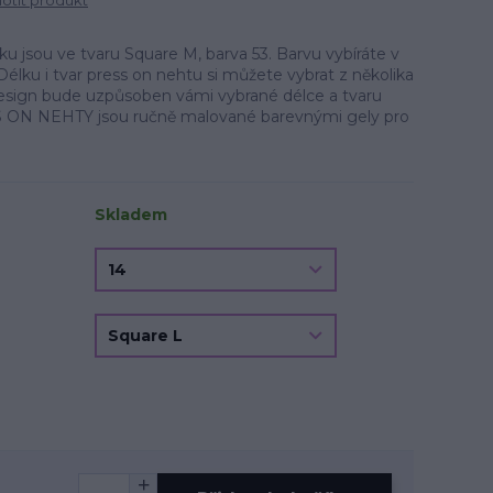
tit produkt
 jsou ve tvaru Square M, barva 53. Barvu vybíráte v
Délku i tvar press on nehtu si můžete vybrat z několika
.Design bude uzpůsoben vámi vybrané délce a tvaru
 ON NEHTY jsou ručně malované barevnými gely pro
Skladem