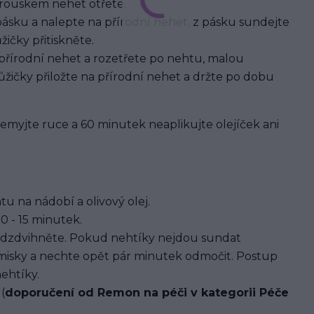
brouskem nehet otřete.
pásku a nalepte na přírodní nehet, z pásku sundejte
ičky přitiskněte.
 přírodní nehet a rozetřete po nehtu, malou
žičky přiložte na přírodní nehet a držte po dobu
 nemyjte ruce a 60 minutek neaplikujte olejíček ani
u na nádobí a olivový olej.
0 - 15 minutek.
dzdvihněte. Pokud nehtíky nejdou sundat
 misky a nechte opět pár minutek odmočit. Postup
ehtíky.
(
doporučení od Remon na péči v kategorii Péče