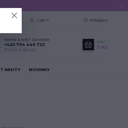
e
CZK
Přihlášení
Nevíte si rady? Zavolejte.
0
ks
+420 704 446 722
0 Kč
(Po-Pá, 8-18 hod.)
IT NEHTY
NOVINKY