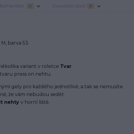
Komentáře
Související zboží
0
8
M, barva 53.
několika variant v roletce
Tvar
.
tvaru press on nehtu.
i gely pro každého jednotlivě, a tak se nemusíte
ávně, že vám nebudou sedět.
it nehty
v horní liště.