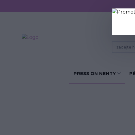
Sundání P
PRESS ON NEHTY
P