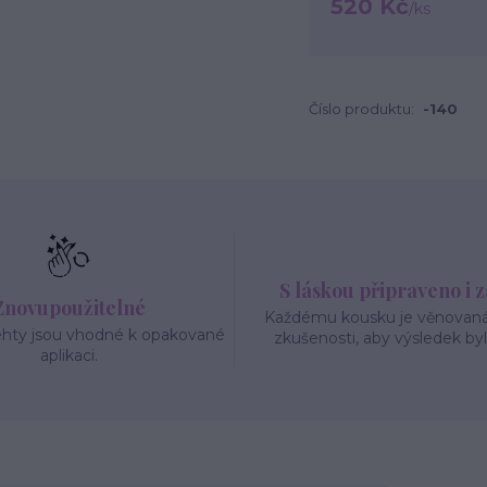
520 Kč
/
ks
Číslo produktu:
-140
S láskou připraveno i 
Znovupoužitelné
Každému kousku je věnovaná 
ehty jsou vhodné k opakované
zkušenosti, aby výsledek byl
aplikaci.