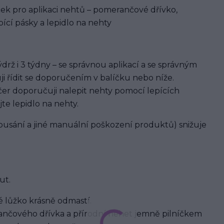
ek pro aplikaci nehtů – pomerančové dřívko,
ící pásky a lepidlo na nehty
rž i 3 týdny – se správnou aplikací a se správným
ji řídit se doporučením v balíčku nebo níže.
er doporučuji nalepit nehty pomocí lepících
jte lepidlo na nehty.
usání a jiné manuální poškození produktů) snižuje
ut.
 lůžko krásně odmastí.
nčového dřívka a přírodní nehet jemně pilníčkem