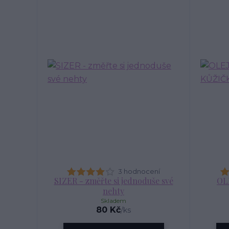
3 hodnocení
SIZER - změřte si jednoduše své
OL
nehty
Skladem
80 Kč
/
ks