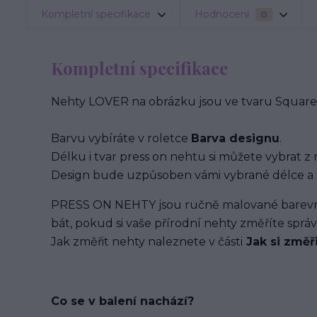
Kompletní specifikace
Hodnocení
0
Kompletní specifikace
Nehty LOVER na obrázku jsou ve tvaru Square 
Barvu vybíráte v roletce
Barva designu
.
Délku i tvar press on nehtu si můžete vybrat z 
Design bude uzpůsoben vámi vybrané délce a 
PRESS ON NEHTY jsou ručně malované barevným
bát, pokud si vaše přírodní nehty změříte spr
Jak změřit nehty naleznete v části
Jak si změř
Co se v balení
nachází
?