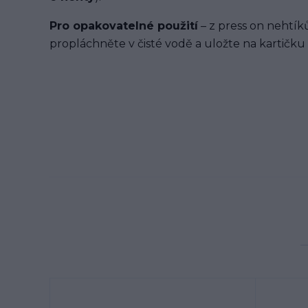
Pro opakovatelné použití
– z press on nehtíků
propláchněte v čisté vodě a uložte na kartičku