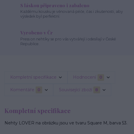
S láskou připraveno i zabaleno
Každému kousku je věnovaná péče, čas i zkušenosti, aby
výsledek byl perfektní.
Vyrobeno v Čr
Press on nehtíky se pro vás vytvářejí i odesílají v České
Republice.
Kompletní specifikace
Hodnocení
0
Komentáře
0
Související zboží
8
Kompletní specifikace
Nehty LOVER na obrázku jsou ve tvaru Square M, barva 53.