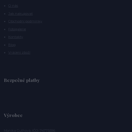
O nás
Jak nakupovat
Obchodní podmínky
Fotogalerie
Kontakty
Blog
Vrácení zboží
Bezpečné platby
Výrobce
Monika Guthová, IČO: 74775596