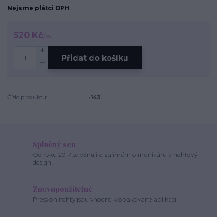
Nejsme plátci DPH
520 Kč
/
ks
Přidat do košíku
Číslo produktu:
-143
Splněný sen
Od roku 2017 se věnuji a zajímám o manikúru a nehtový
design.
Znovupoužitelné
Press on nehty jsou vhodné k opakované aplikaci.