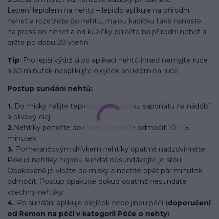
Lepení lepidlem na nehty – lepidlo aplikuje na přírodní
nehet a rozetřete po nehtu, malou kapičku také naneste
na press on nehet a od kůžičky přiložte na přírodní nehet a
držte po dobu 20 vteřin.
Tip
: Pro lepší výdrž si po aplikaci nehtů ihned nemyjte ruce
a 60 minutek neaplikujte olejíček ani krém na ruce.
Postup sundání nehtů:
1.
Do misky nalijte teplou vodu, kapičku saponátu na nádobí
a olivový olej.
2.
Nehtíky ponořte do misky a nechte odmočit 10 - 15
minutek.
3.
Pomerančovým dřívkem nehtíky opatrně nadzdvihněte.
Pokud nehtíky nejdou sundat nesundávejte je silou.
Opakovaně je vložte do misky a nechte opět pár minutek
odmočit. Postup opakujte dokud opatrně nesundáte
všechny nehtíky.
4.
Po sundání aplikuje olejíček nebo jinou péči (
doporučení
od Remon na péči v kategorii Péče o nehty
).