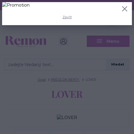
Aktuální doba odeslání je 3 - 5 pracovních dní.
+420 704 446 722
0
ks
Zavřít
CZK
0 Kč
(Po-Pá, 8-18 hod.)
Menu
Hledat
Úvod
PRESS ON NEHTY
LOVER
LOVER