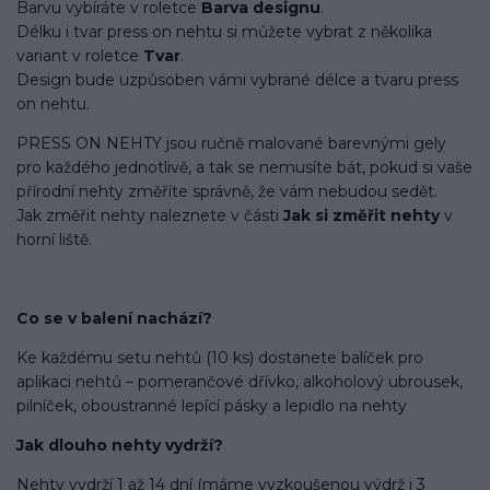
Barvu vybíráte v roletce
Barva designu
.
Délku i tvar press on nehtu si můžete vybrat z několika
variant v roletce
Tvar
.
Design bude uzpůsoben vámi vybrané délce a tvaru press
on nehtu.
PRESS ON NEHTY jsou ručně malované barevnými gely
pro každého jednotlivě, a tak se nemusíte bát, pokud si vaše
přírodní nehty změříte správně, že vám nebudou sedět.
Jak změřit nehty naleznete v části
Jak si změřit nehty
v
horní liště.
Co se v balení
nachází
?
Ke každému setu nehtů (10 ks) dostanete balíček pro
aplikaci nehtů – pomerančové dřívko, alkoholový ubrousek,
pilníček, oboustranné lepící pásky a lepidlo na nehty
Jak dlouho nehty vydrží?
Nehty vydrží 1 až 14 dní (máme vyzkoušenou výdrž i 3