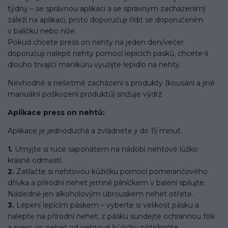
týdny – se správnou aplikací a se správným zacházením)
záleží na aplikaci, proto doporučuji řídit se doporučením
v balíčku nebo níže.
Pokud chcete press on nehty na jeden den/večer
doporučuji nalepit nehty pomocí lepících pásků, chcete-li
dlouho trvající manikúru využijte lepidlo na nehty.
Nevhodné a nešetrné zacházení s produkty (kousání a jiné
manuální poškození produktů) snižuje výdrž
Aplikace press on nehtů:
Aplikace je jednoduchá a zvládnete ji do 15 minut.
1.
Umyjte si ruce saponátem na nádobí nehtové lůžko
krásně odmastí.
2.
Zatlačte si nehtovou kůžičku pomocí pomerančového
dřívka a přírodní nehet jemně pilníčkem v balení spilujte.
Následně jen alkoholovým ubrouskem nehet otřete.
3.
Lepení lepícím páskem – vyberte si velikost pásku a
nalepte na přírodní nehet, z pásku sundejte ochrannou fólii
a press on nehet od nehtové kůžičky přitiskněte.