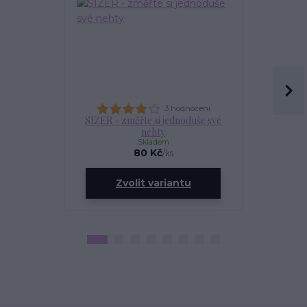
3 hodnocení
SIZER - změřte si jednoduše své
OLEJÍ
nehty
Skladem
80 Kč
/
ks
ce
Zvolit variantu
Zv