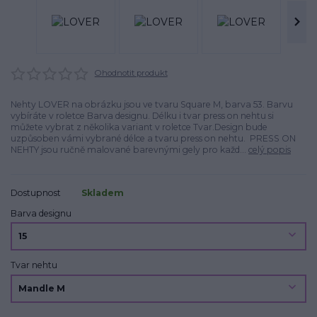
Ohodnotit produkt
Nehty LOVER na obrázku jsou ve tvaru Square M, barva 53. Barvu
vybíráte v roletce Barva designu. Délku i tvar press on nehtu si
můžete vybrat z několika variant v roletce Tvar.Design bude
uzpůsoben vámi vybrané délce a tvaru press on nehtu. PRESS ON
NEHTY jsou ručně malované barevnými gely pro každ...
celý popis
Dostupnost
Skladem
Barva designu
Tvar nehtu