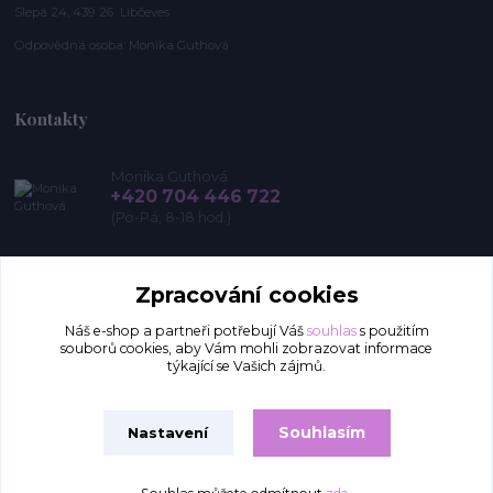
Slepá 24, 439 26 Libčeves
Odpovědná osoba: Monika Guthová
Kontakty
Monika Guthová
+420 704 446 722
(Po-Pá, 8-18 hod.)
info@remon.cz
Zpracování cookies
Náš e-shop a partneři potřebují Váš
souhlas
s použitím
souborů cookies, aby Vám mohli zobrazovat informace
týkající se Vašich zájmů.
Souhlasím
Nastavení
Upravit sběr cookies.