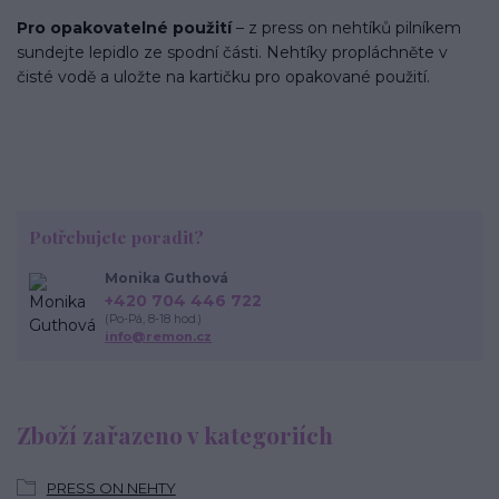
Pro opakovatelné použití
– z press on nehtíků pilníkem
sundejte lepidlo ze spodní části. Nehtíky propláchněte v
čisté vodě a uložte na kartičku pro opakované použití.
Potřebujete poradit?
Monika Guthová
+420 704 446 722
(Po-Pá, 8-18 hod.)
info@remon.cz
Zboží zařazeno v kategoriích
PRESS ON NEHTY