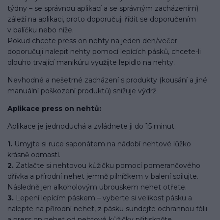
týdny – se správnou aplikací a se správným zacházením)
záleží na aplikaci, proto doporučuji řídit se doporučením
v balíčku nebo níže.
Pokud chcete press on nehty na jeden den/večer
doporučuji nalepit nehty pomocí lepících pásků, chcete-li
dlouho trvající manikúru využijte lepidlo na nehty.
Nevhodné a nešetrné zacházení s produkty (kousání a jiné
manuální poškození produktů) snižuje výdrž
Aplikace press on nehtů:
Aplikace je jednoduchá a zvládnete ji do 15 minut.
1.
Umyjte si ruce saponátem na nádobí nehtové lůžko
krásně odmastí.
2.
Zatlačte si nehtovou kůžičku pomocí pomerančového
dřívka a přírodní nehet jemně pilníčkem v balení spilujte.
Následně jen alkoholovým ubrouskem nehet otřete.
3.
Lepení lepícím páskem – vyberte si velikost pásku a
nalepte na přírodní nehet, z pásku sundejte ochrannou fólii
a press on nehet od nehtové kůžičky přitiskněte.