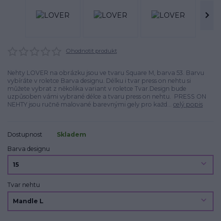
Ohodnotit produkt
Nehty LOVER na obrázku jsou ve tvaru Square M, barva 53. Barvu
vybíráte v roletce Barva designu. Délku i tvar press on nehtu si
můžete vybrat z několika variant v roletce Tvar.Design bude
uzpůsoben vámi vybrané délce a tvaru press on nehtu. PRESS ON
NEHTY jsou ručně malované barevnými gely pro každ...
celý popis
Dostupnost
Skladem
Barva designu
Tvar nehtu