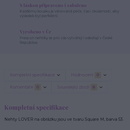
S láskou připraveno i zabaleno
Každému kousku je věnovaná péče, čas i zkušenosti, aby
výsledek byl perfektní.
Vyrobeno v Čr
Press on nehtíky se pro vás vytvářejí i odesílají v České
Republice.
Kompletní specifikace
Hodnocení
0
Komentáře
0
Související zboží
8
Kompletní specifikace
Nehty LOVER na obrázku jsou ve tvaru Square M, barva 53.