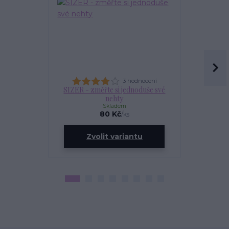
3 hodnocení
SIZER - změřte si jednoduše své
OLEJÍ
nehty
Skladem
80 Kč
/
ks
ce
Zvolit variantu
Zv