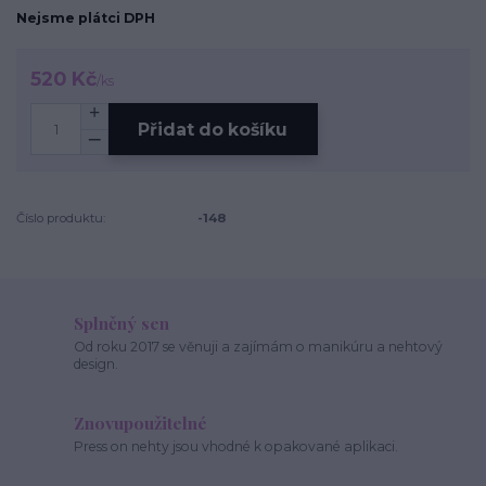
Nejsme plátci DPH
520 Kč
/
ks
Přidat do košíku
Číslo produktu:
-148
Splněný sen
Od roku 2017 se věnuji a zajímám o manikúru a nehtový
design.
Znovupoužitelné
Press on nehty jsou vhodné k opakované aplikaci.