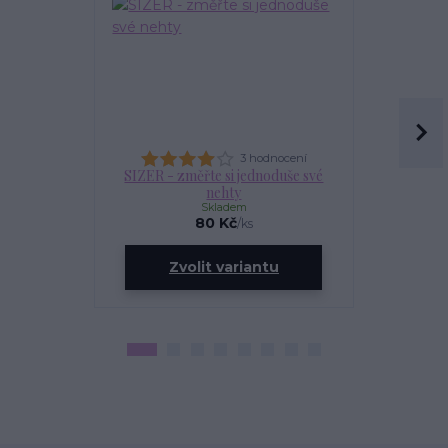
3 hodnocení
SIZER - změřte si jednoduše své
OLEJÍ
nehty
Skladem
80 Kč
/
ks
ce
Zvolit variantu
Zv