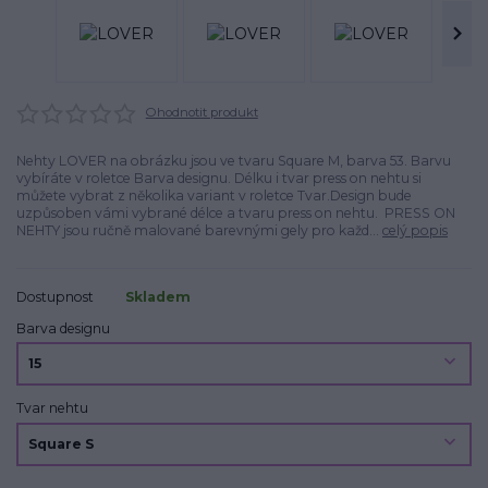
Ohodnotit produkt
Nehty LOVER na obrázku jsou ve tvaru Square M, barva 53. Barvu
vybíráte v roletce Barva designu. Délku i tvar press on nehtu si
můžete vybrat z několika variant v roletce Tvar.Design bude
uzpůsoben vámi vybrané délce a tvaru press on nehtu. PRESS ON
NEHTY jsou ručně malované barevnými gely pro každ...
celý popis
Dostupnost
Skladem
Barva designu
Tvar nehtu