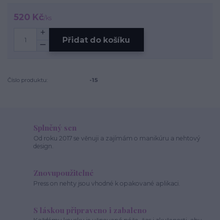
520 Kč
/
ks
Přidat do košíku
Číslo produktu:
-15
Splněný sen
Od roku 2017 se věnuji a zajímám o manikúru a nehtový
design.
Znovupoužitelné
Press on nehty jsou vhodné k opakované aplikaci.
S láskou připraveno i zabaleno