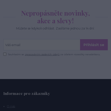
Nepropásněte novinky,
akce a slevy!
Můžete se kdykoli odhlásit. Zasíláme jednou za 14 dní.
Přihlásit se
Souhlasím se
zpracováním osobních údajů
za účelem rozesílky newsletteru.
Informace pro zákazníky
O nás