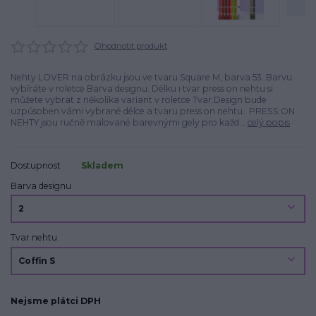
Ohodnotit produkt
Nehty LOVER na obrázku jsou ve tvaru Square M, barva 53. Barvu
vybíráte v roletce Barva designu. Délku i tvar press on nehtu si
můžete vybrat z několika variant v roletce Tvar.Design bude
uzpůsoben vámi vybrané délce a tvaru press on nehtu. PRESS ON
NEHTY jsou ručně malované barevnými gely pro každ...
celý popis
Dostupnost
Skladem
Barva designu
Tvar nehtu
Nejsme plátci DPH