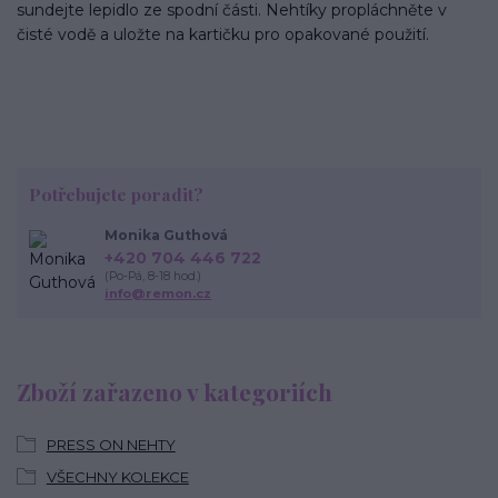
sundejte lepidlo ze spodní části. Nehtíky propláchněte v
čisté vodě a uložte na kartičku pro opakované použití.
Potřebujete poradit?
Monika Guthová
+420 704 446 722
(Po-Pá, 8-18 hod.)
info@remon.cz
Zboží zařazeno v kategoriích
PRESS ON NEHTY
VŠECHNY KOLEKCE