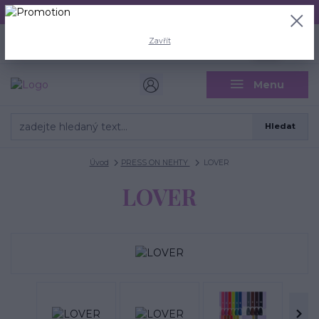
Aktuální doba odeslání je 3 - 5 pracovních dní.
+420 704 446 722
0
ks
Zavřít
CZK
0 Kč
(Po-Pá, 8-18 hod.)
Menu
Hledat
Úvod
PRESS ON NEHTY
LOVER
LOVER