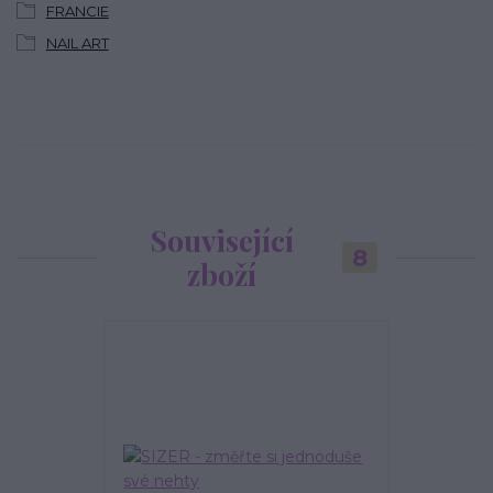
FRANCIE
NAIL ART
Související
8
zboží