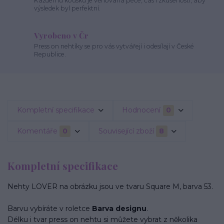
Každému kousku je věnovaná péče, čas i zkušenosti, aby
výsledek byl perfektní.
Vyrobeno v Čr
Press on nehtíky se pro vás vytvářejí i odesílají v České
Republice.
Kompletní specifikace
Hodnocení
0
Komentáře
0
Související zboží
8
Kompletní specifikace
Nehty LOVER na obrázku jsou ve tvaru Square M, barva 53.
Barvu vybíráte v roletce
Barva designu
.
Délku i tvar press on nehtu si můžete vybrat z několika