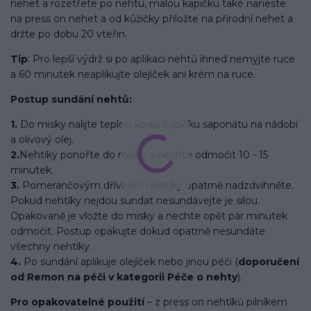
nehet a rozetřete po nehtu, malou kapičku také naneste
na press on nehet a od kůžičky přiložte na přírodní nehet a
držte po dobu 20 vteřin.
Tip
: Pro lepší výdrž si po aplikaci nehtů ihned nemyjte ruce
a 60 minutek neaplikujte olejíček ani krém na ruce.
Postup sundání nehtů:
1.
Do misky nalijte teplou vodu, kapičku saponátu na nádobí
a olivový olej.
2.
Nehtíky ponořte do misky a nechte odmočit 10 - 15
minutek.
3.
Pomerančovým dřívkem nehtíky opatrně nadzdvihněte.
Pokud nehtíky nejdou sundat nesundávejte je silou.
Opakovaně je vložte do misky a nechte opět pár minutek
odmočit. Postup opakujte dokud opatrně nesundáte
všechny nehtíky.
4.
Po sundání aplikuje olejíček nebo jinou péči (
doporučení
od Remon na péči v kategorii Péče o nehty
).
Pro opakovatelné použití
– z press on nehtíků pilníkem