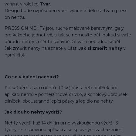
variant v roletce
Tvar
.
Design bude uzpůsoben vámi vybrané délce a tvaru press
on nehtu.
PRESS ON NEHTY jsou ručně malované barevnými gely
pro každého jednotlivě, a tak se nemusíte bát, pokud si vaše
přírodní nehty změříte správně, že vám nebudou sedět.
Jak změřit nehty naleznete v části
Jak si změřit nehty
v
horní liště.
Co se v balení
nachází
?
Ke každému setu nehtů (10 ks) dostanete balíček pro
aplikaci nehtů – pomerančové dřívko, alkoholový ubrousek,
pilníček, oboustranné lepící pásky a lepidlo na nehty
Jak dlouho nehty vydrží?
Nehty vydrží 1 až 14 dní (máme vyzkoušenou výdrž i 3
týdny – se správnou aplikací a se správným zacházením)