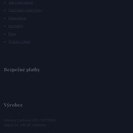
Jak nakupovat
Obchodní podmínky
Fotogalerie
Kontakty
Blog
Vrácení zboží
Bezpečné platby
Výrobce
Monika Guthová, IČO: 74775596
Slepá 24, 439 26 Libčeves