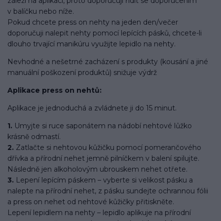
záleží na aplikaci, proto doporučuji řídit se doporučením
v balíčku nebo níže.
Pokud chcete press on nehty na jeden den/večer
doporučuji nalepit nehty pomocí lepících pásků, chcete-li
dlouho trvající manikúru využijte lepidlo na nehty.
Nevhodné a nešetrné zacházení s produkty (kousání a jiné
manuální poškození produktů) snižuje výdrž
Aplikace press on nehtů:
Aplikace je jednoduchá a zvládnete ji do 15 minut.
1.
Umyjte si ruce saponátem na nádobí nehtové lůžko
krásně odmastí.
2.
Zatlačte si nehtovou kůžičku pomocí pomerančového
dřívka a přírodní nehet jemně pilníčkem v balení spilujte.
Následně jen alkoholovým ubrouskem nehet otřete.
3.
Lepení lepícím páskem – vyberte si velikost pásku a
nalepte na přírodní nehet, z pásku sundejte ochrannou fólii
a press on nehet od nehtové kůžičky přitiskněte.
Lepení lepidlem na nehty – lepidlo aplikuje na přírodní